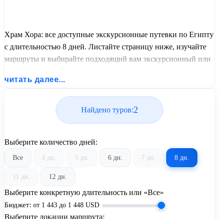
Храм Хора: все доступные экскурсионные путевки по Египту
с длительностью 8 дней. Листайте страницу ниже, изучайте
маршруты и выбирайте подходящий вам экскурсионный или
пляжный тур из базы предложений от United Travel Systems.
читать далее...
2
Найдено туров:
Выберите количество дней:
Все
4 дн.
5 дн.
6 дн.
7 дн.
8 дн.
11 дн.
12 дн.
Выберите конкретную длительность или «Все»
Бюджет:
от
1 443
до
1 448
USD
Выберите локации маршрута: