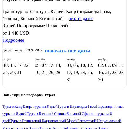
Гранд-тур по Египту на 8 дней: Каир (пирамиды Гизы,
Сфинкс, Большой Египетский ...
читать далее
8 дней
По программе
Не включён
от
1 448
USD
Подробнее
График заездов 2026-2027:
показать все даты
август
сентябрь
октябрь
ноябрь
10, 15, 17, 22,
05, 07, 12, 14,
03, 05, 10, 12,
02, 07, 09, 14,
24, 29, 31
19, 21, 26, 28
17, 19, 24, 26,
16, 21, 23, 28,
31
30
Популярные подборки туров:
Туры в Каир
Каир: туры на 8 дней
Туры в Пирамиды Гизы
Пирамиды Гизы:
туры на 8 дней
Туры в Большой Сфинкс
Большой Сфинкс: туры на 8
дней
Туры в Египетский Национальный Музей
Египетский Национальный
Музей: туры на 8 дней
Туры в Цитадель
Цитадель: туры на 8 дней