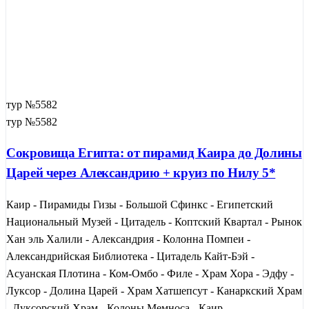
тур №5582
тур №5582
Сокровища Египта: от пирамид Каира до Долины
Царей через Александрию + круиз по Нилу 5*
Каир - Пирамиды Гизы - Большой Сфинкс - Египетский
Национальный Музей - Цитадель - Коптский Квартал - Рынок
Хан эль Халили - Александрия - Колонна Помпеи -
Александрийская Библиотека - Цитадель Кайт-Бэй -
Асуанская Плотина - Ком-Омбо - Филе - Храм Хора - Эдфу -
Луксор - Долина Царей - Храм Хатшепсут - Канаркский Храм
- Луксорский Храм - Колоны Мемноса - Каир