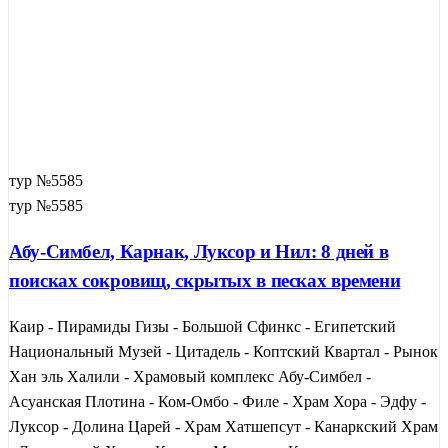
тур №5585
тур №5585
Абу-Симбел, Карнак, Луксор и Нил: 8 дней в
поисках сокровищ, скрытых в песках времени
Каир - Пирамиды Гизы - Большой Сфинкс - Египетский
Национальный Музей - Цитадель - Коптский Квартал - Рынок
Хан эль Халили - Храмовый комплекс Абу-Симбел -
Асуанская Плотина - Ком-Омбо - Филе - Храм Хора - Эдфу -
Луксор - Долина Царей - Храм Хатшепсут - Канаркский Храм