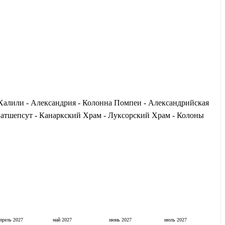
Халили - Александрия - Колонна Помпеи - Александрийская
 Хатшепсут - Канаркский Храм - Луксорский Храм - Колоны
апрель
2027
май
2027
июнь
2027
июль
2027