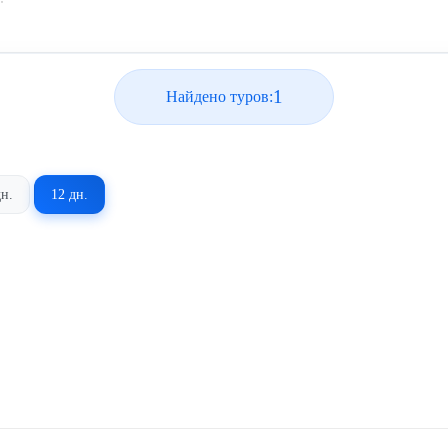
1
Найдено туров:
дн.
12 дн.