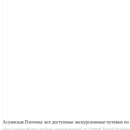
Асуанская Плотина: все доступные экскурсионные путевки по
или пляжный тур из базы предложений от United Travel Systems