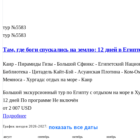
тур №5583
тур №5583
Там, где боги спускались на землю: 12 дней в Егип
Каир - Пирамиды Гизы - Большой Сфинкс - Египетский Национ
Библиотека - Цитадель Кайт-Бэй - Асуанская Плотина - Ком-О
Мемноса - Хургада: отдых на море - Каир
Большой экскурсионный тур по Египту с отдыхом на море в Ху
12 дней
По программе
Не включён
от
2 007
USD
Подробнее
График заездов 2026-2027:
показать все даты
август
сентябрь
октябрь
ноябрь