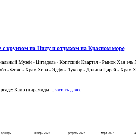
те с круизом по Нилу и отдыхом на Красном море
альный Музей - Цитадель - Коптский Квартал - Рынок Хан эль 
мбо - Филе - Храм Хора - Эдфу - Луксор - Долина Царей - Храм
ргаде: Каир (пирамиды ...
читать далее
декабрь
январь
2027
февраль
2027
март
2027