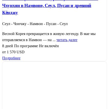
Чхунхян в Намвоне, Сеул, Пусан и древний
Кёнджу
Сеул - Чончжу - Намвон - Пусан - Сеул
Весной Корея превращается в живую легенду. В мае мы
отправляемся в Намвон — на ...
читать далее
8 дней
По программе
Не включён
от
1 570
USD
Подробнее