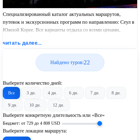
Специализированный каталог актуальных маршрутов,
путевок и экскурсионных программ по направлению: Сеул в
Южной Корее. Все варианты отдыха со всеми ценами,
питанием, перелетом или автобусным проездом и актуальным
читать далее...
графиком заездов от United Travel Systems.
22
Найдено туров:
Выберите количество дней:
Все
3 дн.
4 дн.
6 дн.
7 дн.
8 дн.
9 дн.
10 дн.
12 дн.
Выберите конкретную длительность или «Все»
Бюджет:
от
729
до
4 808
USD
Выберите локации маршрута: