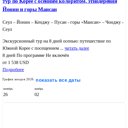
тур по Корее с осенним колоритом, этнодеревня
Йонин и горы Маисан
Сеул – Йонин – Кенджу – Пусан - горы «Маисан» – Чонджу -
Сеул
Экскурсионный тур на 8 дней осенью: путешествие по
Южной Корее с посещением ...
читать далее
8 дней
По программе
Не включён
от
1 538
USD
Подробнее
График заездов 2026:
показать все даты
октябрь
ноябрь
26
02