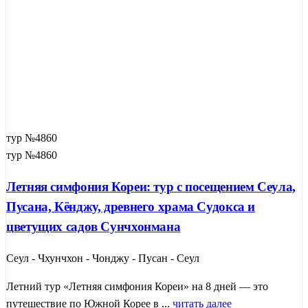
тур №4860
тур №4860
Летняя симфония Кореи: тур с посещением Сеула,
Пусана, Кёнджу, древнего храма Судокса и
цветущих садов Сунчхонмана
Сеул - Чхунчхон - Чонджу - Пусан - Сеул
Летний тур «Летняя симфония Кореи» на 8 дней — это
путешествие по Южной Корее в ...
читать далее