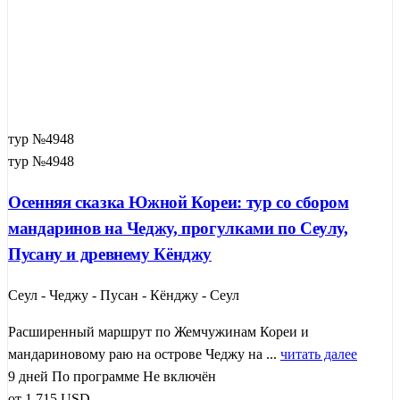
тур №4948
тур №4948
Осенняя сказка Южной Кореи: тур со сбором
мандаринов на Чеджу, прогулками по Сеулу,
Пусану и древнему Кёнджу
Сеул - Чеджу - Пусан - Кёнджу - Сеул
Расширенный маршрут по Жемчужинам Кореи и
мандариновому раю на острове Чеджу на ...
читать далее
9 дней
По программе
Не включён
от
1 715
USD