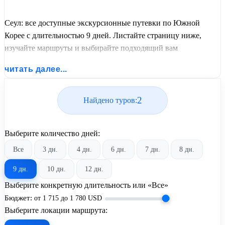
Сеул: все доступные экскурсионные путевки по Южной
Корее с длительностью 9 дней. Листайте страницу ниже,
изучайте маршруты и выбирайте подходящий вам
экскурсионный или пляжный тур из базы предложений от
читать далее...
United Travel Systems.
2
Найдено туров:
Выберите количество дней:
Все
3 дн.
4 дн.
6 дн.
7 дн.
8 дн.
9 дн.
10 дн.
12 дн.
Выберите конкретную длительность или «Все»
Бюджет:
от
1 715
до
1 780
USD
Выберите локации маршрута: