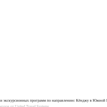
и экскурсионных программ по направлению: Кёнджу в Южной Ко
дов от United Travel Systems.