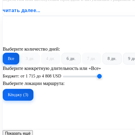
читать далее...
Выберите количество дней:
Все
3 дн.
4 дн.
6 дн.
7 дн.
8 дн.
9 д
Выберите конкретную длительность или «Все»
Бюджет:
от
1 715
до
4 808
USD
Выберите локации маршрута:
Кёнджу (3)
Показать ещё