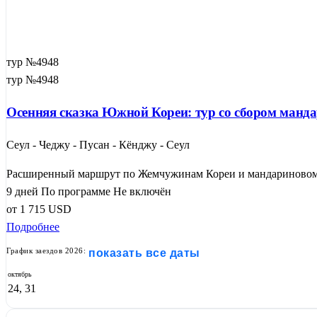
тур №4948
тур №4948
Осенняя сказка Южной Кореи: тур со сбором манда
Сеул - Чеджу - Пусан - Кёнджу - Сеул
Расширенный маршрут по Жемчужинам Кореи и мандариновому 
9 дней
По программе
Не включён
от
1 715
USD
Подробнее
График заездов 2026:
показать все даты
октябрь
24, 31