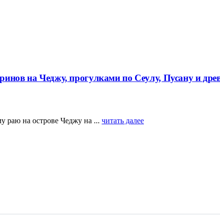
ринов на Чеджу, прогулками по Сеулу, Пусану и др
раю на острове Чеджу на ...
читать далее