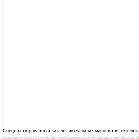
Специализированный каталог актуальных маршрутов, путевок 
перелетом или автобусным проездом и актуальным графиком заез