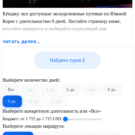
Кёнджу: все доступные экскурсионные путевки по Южной
Корее с длительностью 9 дней. Листайте страницу ниже,
изучайте маршруты и выбирайте подходящий вам
экскурсионный или пляжный тур из базы предложений от
читать далее...
United Travel Systems.
1
Найдено туров:
Выберите количество дней:
Все
3 дн.
4 дн.
6 дн.
7 дн.
8 дн.
9 дн.
10 дн.
12 дн.
Выберите конкретную длительность или «Все»
Бюджет:
от
1 715
до
1 715
USD
Выберите локации маршрута: