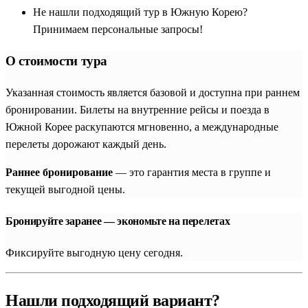
Не нашли подходящий тур в Южную Корею?
обслуживание.
Принимаем персональные запросы!
Для российских путешественников групповые туры удобны
О стоимости тура
тем, что вся сложная транспортная логистика внутри страны
продумана заранее. Вам не придется самостоятельно
Указанная стоимость является базовой и доступна при раннем
разбираться в схемах скоростных поездов или бронировать
бронировании. Билеты на внутренние рейсы и поезда в
билеты в популярные дворцовые комплексы.
Южной Корее раскупаются мгновенно, а международные
Профессиональный гид сопровождает группу, помогает
перелеты дорожают каждый день.
сориентироваться в местных традициях, подсказывает лучшие
места для гастрономических открытий и следит за
Раннее бронирование
— это гарантия места в группе и
комфортным темпом движения. Программы составлены так,
текущей выгодной цены.
чтобы туристы могли без суеты познакомиться как с
ультрасовременным лицом Кореи, так и с ее глубоким
Бронируйте заранее — экономьте на перелетах
историческим наследием.
Фиксируйте выгодную цену сегодня.
Главные мегаполисы Кореи: блистательный Сеул
и портовый Пусан
Нашли подходящий вариант?