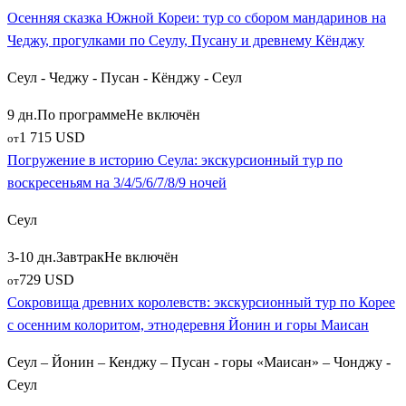
Осенняя сказка Южной Кореи: тур со сбором мандаринов на
Чеджу, прогулками по Сеулу, Пусану и древнему Кёнджу
Сеул - Чеджу - Пусан - Кёнджу - Сеул
9 дн.
По программе
Не включён
1 715 USD
от
Погружение в историю Сеула: экскурсионный тур по
воскресеньям на 3/4/5/6/7/8/9 ночей
Сеул
3-10 дн.
Завтрак
Не включён
729 USD
от
Сокровища древних королевств: экскурсионный тур по Корее
с осенним колоритом, этнодеревня Йонин и горы Маисан
Сеул – Йонин – Кенджу – Пусан - горы «Маисан» – Чонджу -
Сеул