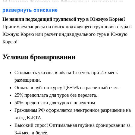
Южную Корею из Москвы: путевки и
развернуть описание
цены
Не нашли подходящий групповой тур в Южную Корею?
Принимаем запросы на поиск подходящего группового тура в
Южная Корея — это удивительное азиатское государство, где
Южную Корею или расчет индивидуального тура в Южную
древние королевские традиции, буддийские монастыри и
Корею!
первозданная природа гармонично уживаются с
футуристическими мегаполисами, неоновыми улицами и
Условия бронирования
высокими технологиями. Регулярные групповые
экскурсионные туры в Южную Корею из Москвы — это
Стоимость указана в uds на 1-го чел. при 2-х мест.
самый надежный и сбалансированный по стоимости способ
размещении.
исследовать Страну утренней свежести. Готовые пакетные
Оплата в руб. по курсу ЦБ+5% на расчетный счет.
путевки и автобусные поездки включают в себя четкую
25% предоплата для туров без перелета.
экскурсионную программу, проживание в проверенных
50% предоплата для туров с перелетом.
отелях, внутренние трансферы и сопровождение
Гражданам РФ оформляется электронное разрешение на
профессиональных русскоязычных гидов на протяжении
въезд K-ETA.
всего маршрута. Такой формат идеально подходит для тех, кто
Высокий спрос! Оптимальная глубина бронирования за
хочет увидеть максимум достопримечательностей в кругу
3-4 мес. и более.
единомышленников, не переплачивая за индивидуальное