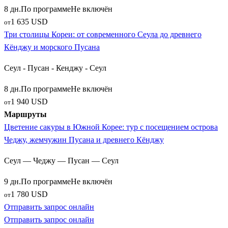
8 дн.
По программе
Не включён
1 635 USD
от
Три столицы Кореи: от современного Сеула до древнего
Кёнджу и морского Пусана
Сеул - Пусан - Кенджу - Сеул
8 дн.
По программе
Не включён
1 940 USD
от
Маршруты
Цветение сакуры в Южной Корее: тур с посещением острова
Чеджу, жемчужин Пусана и древнего Кёнджу
Сеул — Чеджу — Пусан — Сеул
9 дн.
По программе
Не включён
1 780 USD
от
Отправить запрос онлайн
1
Отправить запрос онлайн