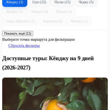
Кёнджу (3)
Сеул (22)
Пусан (15)
Чеджу (5)
Кенджу (5)
Чонджу (4)
Йонин (1)
Горы «Маисан» (1)
Чхунчхон (1)
Чончжу (1)
Показать ещё (11)
Выберите точки маршрута для фильтрации
Сбросить фильтры
Доступные туры: Кёнджу на 9 дней
(2026-2027)