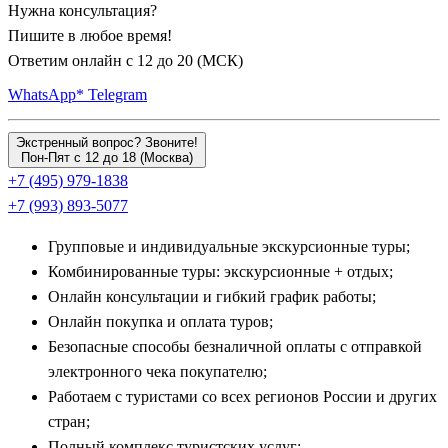
Нужна консультация?
Для тех, кто хочет увидеть уникальную островную природу,
Пишите в любое время!
экскурсионные путевки включают перелет на легендарный
Ответим онлайн с 12 до 20 (МСК)
вулканический остров
Чеджу
(Чеджудо). Экскурсии по
WhatsApp*
Telegram
острову проходят на комфортабельном автобусе: группа
посещает величественный кратер потухшего вулкана Сансан
Экстренный вопрос? Звоните!
Ильчхульбон, уникальные черные базальтовые скалы
Пон-Пят с 12 до 18 (Москва)
+7 (495) 979-1838
Чусэнджолли, водопады, низвергающиеся прямо в океан, и
+7 (993) 893-5077
знакомится с удивительным бытом знаменитых женщин-
ныряльщиц хэнё. Не менее ярким природным открытием
Групповые и индивидуальные экскурсионные туры;
станет поездка к мистическим скалам, которые образуют горы
Комбинированные туры: экскурсионные + отдых;
Го Горы «Маисан»
(Лошадиные уши), знаменитые своим
Онлайн консультации и гибкий график работы;
уникальным храмом Тапса с сотнями каменных пагод,
Онлайн покупка и оплата туров;
построенных без использования цемента.
Безопасные способы безналичной оплаты с отправкой
электронного чека покупателю;
Ближние экскурсии из Сеула: Сувон, Инчон,
Работаем с туристами со всех регионов России и других
Чхунчхон и Гапён
стран;
Полный комплекс туристских услуг;