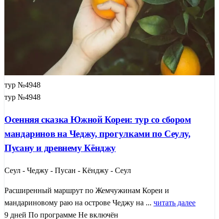
тур №4948
тур №4948
Осенняя сказка Южной Кореи: тур со сбором
мандаринов на Чеджу, прогулками по Сеулу,
Пусану и древнему Кёнджу
Сеул - Чеджу - Пусан - Кёнджу - Сеул
Расширенный маршрут по Жемчужинам Кореи и
мандариновому раю на острове Чеджу на ...
читать далее
9 дней
По программе
Не включён