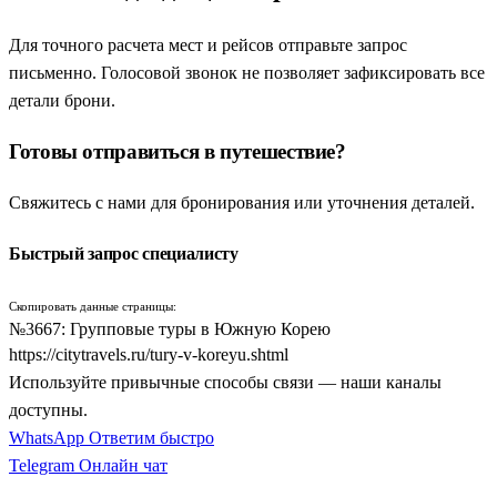
Сердцем любой экскурсионной программы традиционно
является ошеломляющий
Сеул
(встречается также ошибочное
Для точного расчета мест и рейсов отправьте запрос
написание туристов как
Сейл
). Столица Южной Кореи
письменно. Голосовой звонок не позволяет зафиксировать все
поражает своим масштабом и контрастами. В рамках
детали брони.
обзорных экскурсий группа посещает главные королевские
Готовы отправиться в путешествие?
дворцы династии Чосон, среди которых величественный
Кёнбоккун, где можно увидеть красочную церемонию смены
Свяжитесь с нами для бронирования или уточнения деталей.
караула. Туристы совершают прогулки по аутентичным
переулкам старинного района Инсадон, поднимаются на
Быстрый запрос специалисту
смотровую площадку телебашни N-Seoul на горе Намсан и
погружаются в атмосферу шопинга в ультрасовременном
Скопировать данные страницы:
квартале Мёндон. Из столицы автобусы везут группу в
№3667: Групповые туры в Южную Корею
пригородный развлекательный уезд
Ёнин
, где находится
https://citytravels.ru/tury-v-koreyu.shtml
знаменитый на весь мир тематический парк аттракционов
Используйте привычные способы связи — наши каналы
Everland.
доступны.
WhatsApp
Ответим быстро
Из Сеула экскурсионные маршруты обязательно ведут к
Telegram
Онлайн чат
океану — в колоритный
Пусан
, морскую столицу