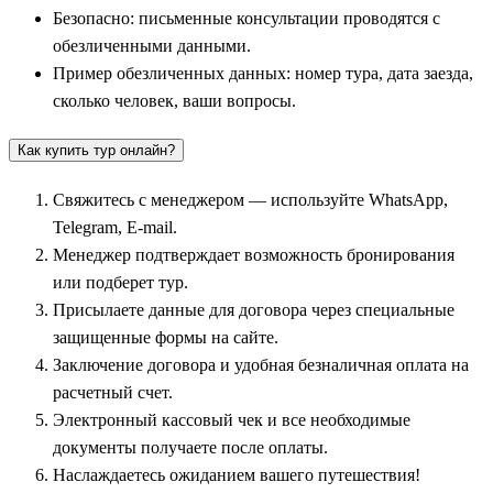
на протяжении веков являлся столицей древнего буддийского
Безопасно: письменные консультации проводятся с
царства Силла. Экскурсионная программа включает осмотр
обезличенными данными.
древнейшей обсерватории Чхомсондэ, парадного храмового
Пример обезличенных данных: номер тура, дата заезда,
комплекса Булгукса и мистического пещерного грота
сколько человек, ваши вопросы.
Соккурам с величественной статуей Будды. Прогуливаясь
среди гигантских королевских курганов в парке Тумули,
Как купить тур онлайн?
путешественники прикасаются к истокам корейской
цивилизации.
Свяжитесь с менеджером — используйте WhatsApp,
Telegram, E-mail.
Еще одной важной этнографической жемчужиной маршрута
Менеджер подтверждает возможность бронирования
является очаровательный
Чонджу
(в каталогах туроператоров
или подберет тур.
—
Чончжу
). Этот город знаменит своей огромной и
Присылаете данные для договора через специальные
прекрасно сохранившейся деревней традиционных
защищенные формы на сайте.
деревянных домов ханок. Чонджу официально признан
Заключение договора и удобная безналичная оплата на
гастрономической столицей Кореи и родиной знаменитого
расчетный счет.
блюда пибимпаб. Групповые туры обязательно включают обед
Электронный кассовый чек и все необходимые
с дегустацией этого аутентичного кулинарного шедевра.
документы получаете после оплаты.
Историческую и культурную линию поездки прекрасно
Наслаждаетесь ожиданием вашего путешествия!
дополняет визит в тихий город
Намвон
, овеянный