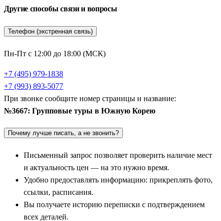
государства. Этот мегаполис влюбляет в себя с первого
Другие способы связи и вопросы
взгляда. Автобусные и пешеходные экскурсии включают
посещение знаменитого песчаного пляжа Хэундэ,
Телефон (экстренная связь)
футуристического района Центум Сити и потрясающего
буддийского храма Хэдон Ёнгунса, расположенного прямо на
Пн-Пт с 12:00 до 18:00 (МСК)
скалистом берегу океана. Группа обязательно заходит на
+7 (495) 979-1838
крупнейший в стране рыбный рынок Джагальчи, где можно
+7 (993) 893-5077
увидеть сотни видов экзотических морепродуктов, и
При звонке сообщите номер страницы и название:
совершает прогулку по красочной культурной деревне
№3667: Групповые туры в Южную Корею
Камчхон, раскинувшейся на склонах холмов.
Почему лучше писать, а не звонить?
Историческое наследие древних династий: Кенджу
и Чонджу
Письменный запрос позволяет проверить наличие мест
и актуальность цен — на это нужно время.
Глубокое погружение в летописи древних корейских
Удобно предоставлять информацию: прикреплять фото,
государств начинается в легендарном городе
Кенджу
(в
ссылки, расписания.
путеводителях также часто используются варианты написания
Вы получаете историю переписки с подтверждением
—
Кёнджу
). Этот город называют музеем без стен, так как он
всех деталей.