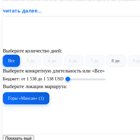
читать далее...
Выберите количество дней:
Все
3 дн.
4 дн.
6 дн.
7 дн.
8 дн.
9 д
Выберите конкретную длительность или «Все»
Бюджет:
от
1 538
до
1 538
USD
Выберите локации маршрута:
Горы «Маисан» (1)
Показать ещё