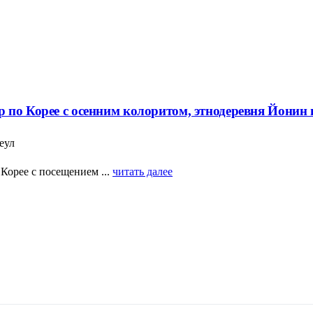
 по Корее с осенним колоритом, этнодеревня Йонин
еул
Корее с посещением ...
читать далее