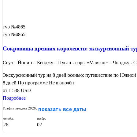
тур №4865
тур №4865
Сокровища древних королевств: экскурсионный тур
Сеул – Йонин – Кенджу – Пусан - горы «Маисан» – Чонджу - С
Экскурсионный тур на 8 дней осенью: путешествие по Южной 
8 дней
По программе
Не включён
от
1 538
USD
Подробнее
График заездов 2026:
показать все даты
октябрь
ноябрь
26
02