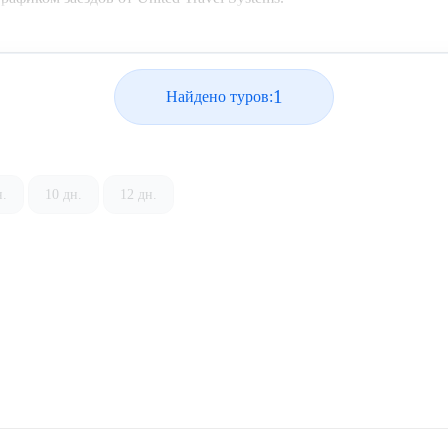
1
Найдено туров:
н.
10 дн.
12 дн.