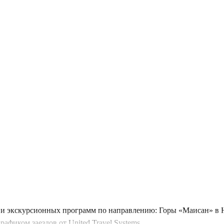
 и экскурсионных программ по направлению: Горы «Маисан» в Ю
фиком заездов от United Travel Systems.