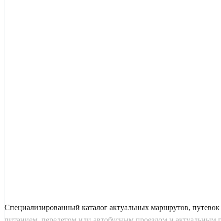
Специализированный каталог актуальных маршрутов, путевок
питанием, перелетом или автобусным проездом и актуальным гра