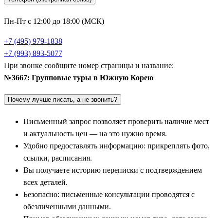
футуристического района Центум Сити и потрясающего
буддийского храма Хэдон Ёнгунса, расположенного прямо на
Пн-Пт с 12:00 до 18:00 (МСК)
скалистом берегу океана. Группа обязательно заходит на
+7 (495) 979-1838
крупнейший в стране рыбный рынок Джагальчи, где можно
+7 (993) 893-5077
увидеть сотни видов экзотических морепродуктов, и
При звонке сообщите номер страницы и название:
совершает прогулку по красочной культурной деревне
№3667: Групповые туры в Южную Корею
Камчхон, раскинувшейся на склонах холмов.
Почему лучше писать, а не звонить?
Историческое наследие древних династий: Кенджу
и Чонджу
Письменный запрос позволяет проверить наличие мест
и актуальность цен — на это нужно время.
Глубокое погружение в летописи древних корейских
Удобно предоставлять информацию: прикреплять фото,
государств начинается в легендарном городе
Кенджу
(в
ссылки, расписания.
путеводителях также часто используются варианты написания
Вы получаете историю переписки с подтверждением
—
Кёнджу
). Этот город называют музеем без стен, так как он
всех деталей.
на протяжении веков являлся столицей древнего буддийского
Безопасно: письменные консультации проводятся с
царства Силла. Экскурсионная программа включает осмотр
обезличенными данными.
древнейшей обсерватории Чхомсондэ, парадного храмового