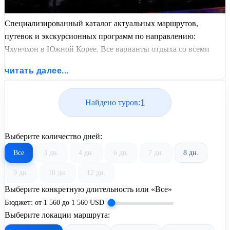
Специализированный каталог актуальных маршрутов,
путевок и экскурсионных программ по направлению:
Чхунчхон в Южной Корее. Все варианты отдыха со всеми
ценами, питанием, перелетом или автобусным проездом и
читать далее...
актуальным графиком заездов от United Travel Systems.
1
Найдено туров:
Выберите количество дней:
Все
3 дн.
4 дн.
6 дн.
7 дн.
8 дн.
9 дн.
10 дн.
12 дн.
Выберите конкретную длительность или «Все»
Бюджет:
от
1 560
до
1 560
USD
Выберите локации маршрута: