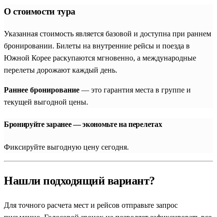
О стоимости тура
тем, что вся сложная транспортная логистика внутри страны
продумана заранее. Вам не придется самостоятельно
Указанная стоимость является базовой и доступна при раннем
разбираться в схемах скоростных поездов или бронировать
бронировании. Билеты на внутренние рейсы и поезда в
билеты в популярные дворцовые комплексы.
Южной Корее раскупаются мгновенно, а международные
Профессиональный гид сопровождает группу, помогает
перелеты дорожают каждый день.
сориентироваться в местных традициях, подсказывает лучшие
места для гастрономических открытий и следит за
Раннее бронирование
— это гарантия места в группе и
комфортным темпом движения. Программы составлены так,
текущей выгодной цены.
чтобы туристы могли без суеты познакомиться как с
ультрасовременным лицом Кореи, так и с ее глубоким
Бронируйте заранее — экономьте на перелетах
историческим наследием.
Фиксируйте выгодную цену сегодня.
Главные мегаполисы Кореи: блистательный Сеул
и портовый Пусан
Нашли подходящий вариант?
Сердцем любой экскурсионной программы традиционно
является ошеломляющий
Сеул
(встречается также ошибочное
Для точного расчета мест и рейсов отправьте запрос
написание туристов как
Сейл
). Столица Южной Кореи