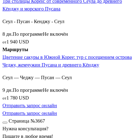
Три столицы Кореи: от современного Сеула до древнего
Кёнджу и морского Пусана
Сеул - Пусан - Кенджу - Сеул
8 дн.
По программе
Не включён
1 940 USD
от
Маршруты
Цветение сакуры в Южной Корее: тур с посещением острова
Чеджу, жемчужин Пусана и древнего Кёнджу
Сеул — Чеджу — Пусан — Сеул
9 дн.
По программе
Не включён
1 780 USD
от
Отправить запрос онлайн
1
Отправить запрос онлайн
Страница №3667
Нужна консультация?
Пишите в любое время!