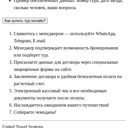
Пример обезличенных данных: номер тура, дата заезда,
комплекса Булгукса и мистического пещерного грота
сколько человек, ваши вопросы.
Соккурам с величественной статуей Будды. Прогуливаясь
среди гигантских королевских курганов в парке Тумули,
Как купить тур онлайн?
путешественники прикасаются к истокам корейской
цивилизации.
Свяжитесь с менеджером — используйте WhatsApp,
Telegram, E-mail.
Еще одной важной этнографической жемчужиной маршрута
Менеджер подтверждает возможность бронирования
является очаровательный
Чонджу
(в каталогах туроператоров
или подберет тур.
—
Чончжу
). Этот город знаменит своей огромной и
Присылаете данные для договора через специальные
прекрасно сохранившейся деревней традиционных
защищенные формы на сайте.
деревянных домов ханок. Чонджу официально признан
Заключение договора и удобная безналичная оплата на
гастрономической столицей Кореи и родиной знаменитого
расчетный счет.
блюда пибимпаб. Групповые туры обязательно включают обед
Электронный кассовый чек и все необходимые
с дегустацией этого аутентичного кулинарного шедевра.
документы получаете после оплаты.
Историческую и культурную линию поездки прекрасно
Наслаждаетесь ожиданием вашего путешествия!
дополняет визит в тихий город
Намвон
, овеянный
Собираете чемоданы!
романтическими легендами о национальной корейской любви
и верности.
United Travel Systems