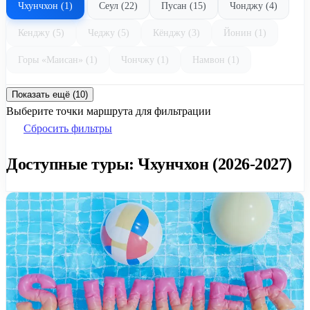
Чхунчхон (1)
Сеул (22)
Пусан (15)
Чонджу (4)
Кенджу (5)
Чеджу (5)
Кёнджу (3)
Йонин (1)
Горы «Маисан» (1)
Чончжу (1)
Намвон (1)
Показать ещё (10)
Выберите точки маршрута для фильтрации
Сбросить фильтры
Доступные туры: Чхунчхон (2026-2027)