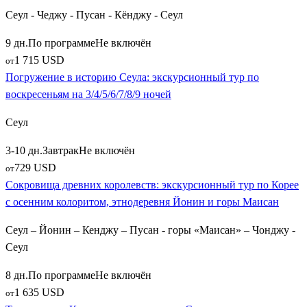
Сеул - Чеджу - Пусан - Кёнджу - Сеул
9 дн.
По программе
Не включён
1 715 USD
от
Погружение в историю Сеула: экскурсионный тур по
воскресеньям на 3/4/5/6/7/8/9 ночей
Сеул
3-10 дн.
Завтрак
Не включён
729 USD
от
Сокровища древних королевств: экскурсионный тур по Корее
с осенним колоритом, этнодеревня Йонин и горы Маисан
Сеул – Йонин – Кенджу – Пусан - горы «Маисан» – Чонджу -
Сеул
8 дн.
По программе
Не включён
1 635 USD
от