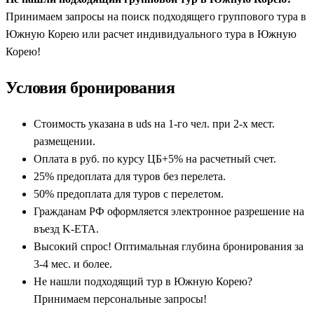
Принимаем запросы на поиск подходящего группового тура в
Южная Корея — это удивительное азиатское государство, где
Южную Корею или расчет индивидуального тура в Южную
древние королевские традиции, буддийские монастыри и
Корею!
первозданная природа гармонично уживаются с
футуристическими мегаполисами, неоновыми улицами и
Условия бронирования
высокими технологиями. Регулярные групповые
экскурсионные туры в Южную Корею из Москвы — это
Стоимость указана в uds на 1-го чел. при 2-х мест.
самый надежный и сбалансированный по стоимости способ
размещении.
исследовать Страну утренней свежести. Готовые пакетные
Оплата в руб. по курсу ЦБ+5% на расчетный счет.
путевки и автобусные поездки включают в себя четкую
25% предоплата для туров без перелета.
экскурсионную программу, проживание в проверенных
50% предоплата для туров с перелетом.
отелях, внутренние трансферы и сопровождение
Гражданам РФ оформляется электронное разрешение на
профессиональных русскоязычных гидов на протяжении
въезд K-ETA.
всего маршрута. Такой формат идеально подходит для тех, кто
Высокий спрос! Оптимальная глубина бронирования за
хочет увидеть максимум достопримечательностей в кругу
3-4 мес. и более.
единомышленников, не переплачивая за индивидуальное
Не нашли подходящий тур в Южную Корею?
обслуживание.
Принимаем персональные запросы!
Для российских путешественников групповые туры удобны