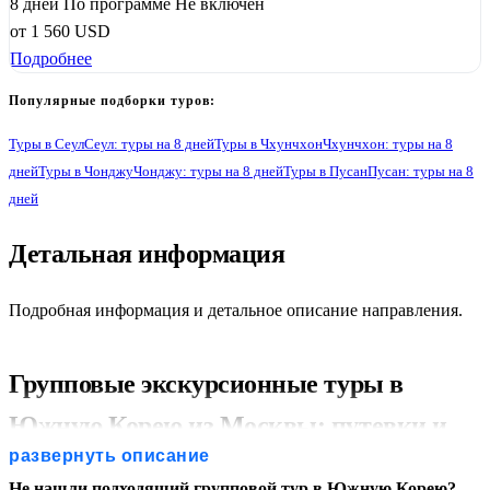
8 дней
По программе
Не включён
от
1 560
USD
Подробнее
Популярные подборки туров:
Туры в Сеул
Сеул: туры на 8 дней
Туры в Чхунчхон
Чхунчхон: туры на 8
дней
Туры в Чонджу
Чонджу: туры на 8 дней
Туры в Пусан
Пусан: туры на 8
дней
Детальная информация
Подробная информация и детальное описание направления.
Групповые экскурсионные туры в
Южную Корею из Москвы: путевки и
развернуть описание
цены
Не нашли подходящий групповой тур в Южную Корею?