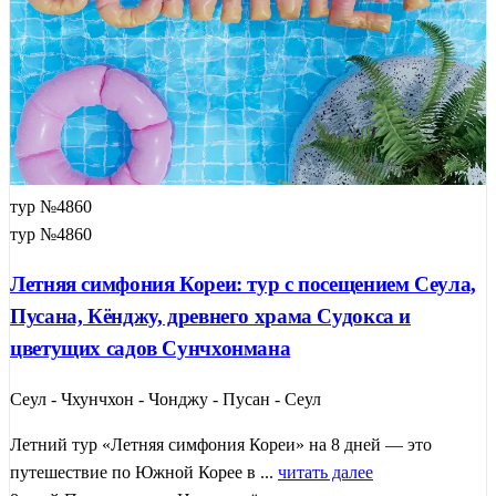
тур №4860
тур №4860
Летняя симфония Кореи: тур с посещением Сеула,
Пусана, Кёнджу, древнего храма Судокса и
цветущих садов Сунчхонмана
Сеул - Чхунчхон - Чонджу - Пусан - Сеул
Летний тур «Летняя симфония Кореи» на 8 дней — это
путешествие по Южной Корее в ...
читать далее