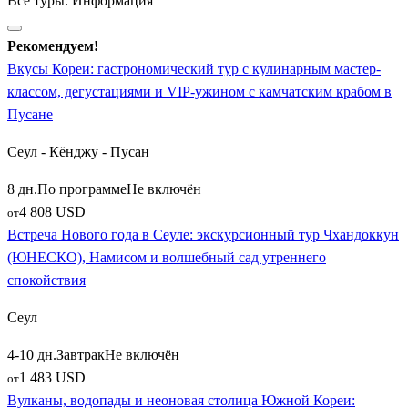
Все туры. Информация
ближних маршрутов популярны:
Рекомендуем!
Старинный
Сувон
— группа посещает
Вкусы Кореи: гастрономический тур с кулинарным мастер-
монументальную белокаменную крепость Хвасон,
классом, дегустациями и VIP-ужином с камчатским крабом в
внесенную в список всемирного наследия ЮНЕСКО;
Пусане
Исторический
Инчон
— портовые ворота страны, где
туристы знакомятся с колоритным Чайна-тауном и
Сеул - Кёнджу - Пусан
ультрасовременным футуристическим районом Сондо;
Живописный уезд
Гапён
— знаменит своим
8 дн.
По программе
Не включён
романтическим островом Намисом, где снимались
4 808 USD
от
культовые корейские дорамы, и изящным Садом
Встреча Нового года в Сеуле: экскурсионный тур Чхандоккун
утренней свежести;
(ЮНЕСКО), Намисом и волшебный сад утреннего
Озерный город
Чхунчхон
— привлекает любителей
спокойствия
красивых речных пейзажей, активного отдыха и
Сеул
знаменитого местного блюда из курицы дакгальби.
4-10 дн.
Завтрак
Не включён
Азиатский транзит: комбинированные маршруты
1 483 USD
от
через Китай
Вулканы, водопады и неоновая столица Южной Кореи: