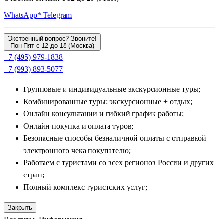
вулканический остров
Чеджу
(Чеджудо). Экскурсии по
WhatsApp*
Telegram
острову проходят на комфортабельном автобусе: группа
посещает величественный кратер потухшего вулкана Сансан
Экстренный вопрос? Звоните!
Ильчхульбон, уникальные черные базальтовые скалы
Пон-Пят с 12 до 18 (Москва)
+7 (495) 979-1838
Чусэнджолли, водопады, низвергающиеся прямо в океан, и
+7 (993) 893-5077
знакомится с удивительным бытом знаменитых женщин-
ныряльщиц хэнё. Не менее ярким природным открытием
Групповые и индивидуальные экскурсионные туры;
станет поездка к мистическим скалам, которые образуют горы
Комбинированные туры: экскурсионные + отдых;
Го Горы «Маисан»
(Лошадиные уши), знаменитые своим
Онлайн консультации и гибкий график работы;
уникальным храмом Тапса с сотнями каменных пагод,
Онлайн покупка и оплата туров;
построенных без использования цемента.
Безопасные способы безналичной оплаты с отправкой
электронного чека покупателю;
Ближние экскурсии из Сеула: Сувон, Инчон,
Работаем с туристами со всех регионов России и других
Чхунчхон и Гапён
стран;
Полный комплекс туристских услуг;
Современные групповые программы составлены очень
грамотно, позволяя совершать удобные однодневные
Закрыть
радиальные выезды из базовых отелей столицы. Среди таких