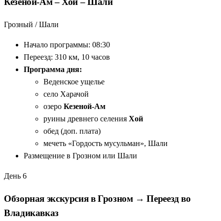
Кезеной-Ам – Хой – Шали
Грозный / Шали
Начало программы: 08:30
Переезд: 310 км, 10 часов
Программа дня:
Веденское ущелье
село Харачой
озеро
Кезеной-Ам
руины древнего селения
Хой
обед (доп. плата)
мечеть «Гордость мусульман», Шали
Размещение в Грозном или Шали
День 6
Обзорная экскурсия в Грозном → Переезд во
Владикавказ