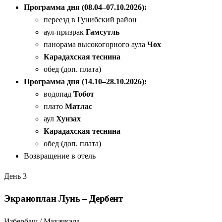
Программа дня (08.04–07.10.2026):
переезд в Гунибский район
аул-призрак
Гамсутль
панорама высокогорного аула
Чох
Карадахская теснина
обед (доп. плата)
Программа дня (14.10–28.10.2026):
водопад
Тобот
плато
Матлас
аул
Хунзах
Карадахская теснина
обед (доп. плата)
Возвращение в отель
День 3
Экраноплан Лунь – Дербент
Избербаш / Махачкала