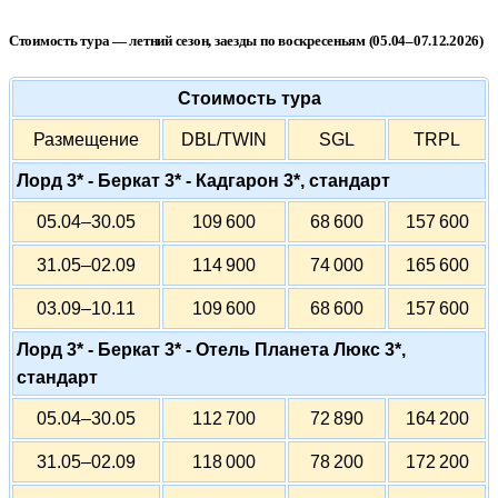
Стоимость тура — летний сезон, заезды по воскресеньям (05.04–07.12.2026)
Стоимость тура
Размещение
DBL/TWIN
SGL
TRPL
Лорд 3* - Беркат 3* - Кадгарон 3*, стандарт
05.04–30.05
109 600
68 600
157 600
31.05–02.09
114 900
74 000
165 600
03.09–10.11
109 600
68 600
157 600
Лорд 3* - Беркат 3* - Отель Планета Люкс 3*,
стандарт
05.04–30.05
112 700
72 890
164 200
31.05–02.09
118 000
78 200
172 200