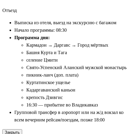
Отъезд
Выписка из отеля, выезд на экскурсию с багажом
Начало программы: 08:30
Программа дня:
Кармадон → Даргавс → Город мёртвых
Башня Курта и Тага
селение Цмити
Свято-Успенский Аланский мужской монастырь
пикник-ланч (доп. плата)
Куртатинское ущелье
Кадаргаванский каньон
крепость Дзивгис
16:30 — прибытие во Владикавказ
Групповой трансфер в аэропорт или на ж/д вокзал ко
всем вечерним рейсам/поездам, позже 18:00
Закрыть