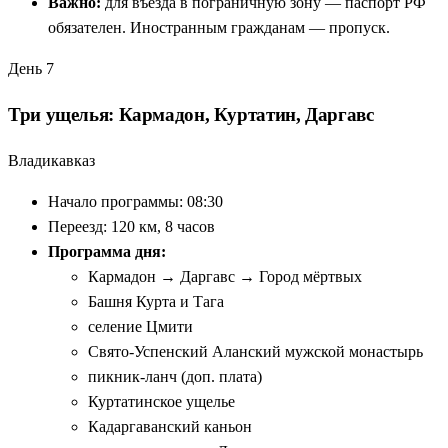
Важно:
для въезда в пограничную зону — паспорт РФ
обязателен. Иностранным гражданам — пропуск.
День 7
Три ущелья: Кармадон, Куртатин, Даргавс
Владикавказ
Начало программы: 08:30
Переезд: 120 км, 8 часов
Программа дня:
Кармадон → Даргавс → Город мёртвых
Башня Курта и Тага
селение Цмити
Свято-Успенский Аланский мужской монастырь
пикник-ланч (доп. плата)
Куртатинское ущелье
Кадаргаванский каньон