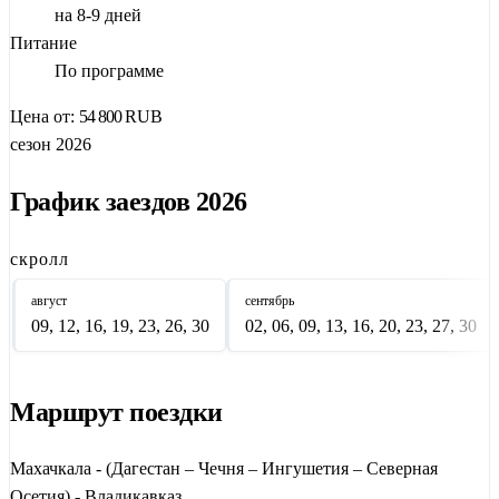
на 8-9 дней
Пересеките в
Чечню
: озеро
Кезеной-Ам
, руины селения
Хой
,
Питание
столицу
Грозный
с его «
Сердцем Чечни
». В
Ингушетии
—
По программе
башенный комплекс
Таргим
, храм
Тхаба-Ерды
. В
Осетии
—
Цена от:
54 800
RUB
легендарные
Кармадонское
и
Куртатинское ущелья
,
сезон 2026
Даргавс
и Цейское ущелье.
Тур включает групповые трансферы, завтраки, входные
График заездов 2026
билеты и профессиональных гидов. Еженедельные заезды по
воскресеньям в летнем сезоне и разовые — в зимнем.
скролл
август
сентябрь
09, 12, 16, 19, 23, 26, 30
02, 06, 09, 13, 16, 20, 23, 27, 30
Маршрут поездки
Махачкала - (Дагестан – Чечня – Ингушетия – Северная
Осетия) - Владикавказ