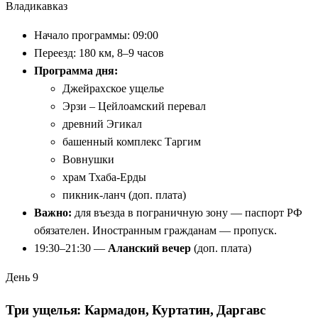
Владикавказ
Начало программы: 09:00
Переезд: 180 км, 8–9 часов
Программа дня:
Джейрахское ущелье
Эрзи – Цейлоамский перевал
древний Эгикал
башенный комплекс Таргим
Вовнушки
храм Тхаба-Ерды
пикник-ланч (доп. плата)
Важно:
для въезда в пограничную зону — паспорт РФ
обязателен. Иностранным гражданам — пропуск.
19:30–21:30 —
Аланский вечер
(доп. плата)
День 9
Три ущелья: Кармадон, Куртатин, Даргавс