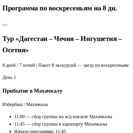
дух старинного Кавказа
Программа по воскресеньям на 8 дн.
Грозный-Сити:
архитектура будущего в центре Чечни
Башни Ингушетии:
Таргим, Вовнушки —
средневековое наследие
Еженедельные выезды:
по воскресеньям — удобно
Тур «Дагестан – Чечня – Ингушетия –
планировать
Осетия»
Профессиональные местные гиды:
только лучшие
Завтраки и билеты:
включены по программе тура
8 дней / 7 ночей | Пакет 8 экскурсий — заезд по воскресеньям
День 1
Прибытие в Махачкалу
Избербаш / Махачкала
11:00 — сбор группы на ж/д вокзале Махачкалы
11:45 — сбор группы в аэропорту Махачкалы
Начало программы: 11:45