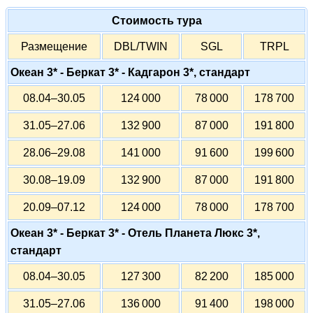
Стоимость тура
Размещение
DBL/TWIN
SGL
TRPL
Океан 3* - Беркат 3* - Кадгарон 3*, стандарт
08.04–30.05
124 000
78 000
178 700
31.05–27.06
132 900
87 000
191 800
28.06–29.08
141 000
91 600
199 600
30.08–19.09
132 900
87 000
191 800
20.09–07.12
124 000
78 000
178 700
Океан 3* - Беркат 3* - Отель Планета Люкс 3*,
стандарт
08.04–30.05
127 300
82 200
185 000
31.05–27.06
136 000
91 400
198 000