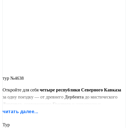
тур №4638
Откройте для себя
четыре республики Северного Кавказа
за одну поездку — от древнего
Дербента
до мистического
Даргавса
, современного
Грозного
и живописных
Сулакского каньона
и
бархана Сарыкум
. Начните путь в
читать далее...
Дагестане
: бархан
Сарыкум
,
Сулакский каньон
,
Тур
экраноплан
Лунь
, архитектура
Дербента
.