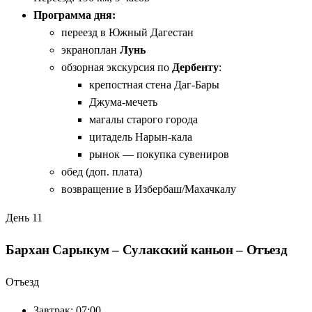
Программа дня:
переезд в Южный Дагестан
экраноплан
Лунь
обзорная экскурсия по
Дербенту
:
крепостная стена Даг-Бары
Джума-мечеть
магалы старого города
цитадель Нарын-кала
рынок — покупка сувениров
обед (доп. плата)
возвращение в Избербаш/Махачкалу
День 11
Бархан Сарыкум – Сулакский каньон – Отъезд
Отъезд
Завтрак: 07:00