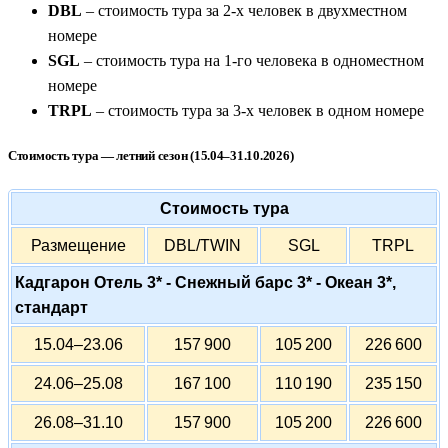
DBL
– стоимость тура за 2-х человек в двухместном
номере
SGL
– стоимость тура на 1-го человека в одноместном
номере
TRPL
– стоимость тура за 3-х человек в одном номере
Стоимость тура — летний сезон (15.04–31.10.2026)
Стоимость тура
Размещение
DBL/TWIN
SGL
TRPL
Кадгарон Отель 3* - Снежный барс 3* - Океан 3*,
стандарт
15.04–23.06
157 900
105 200
226 600
24.06–25.08
167 100
110 190
235 150
26.08–31.10
157 900
105 200
226 600