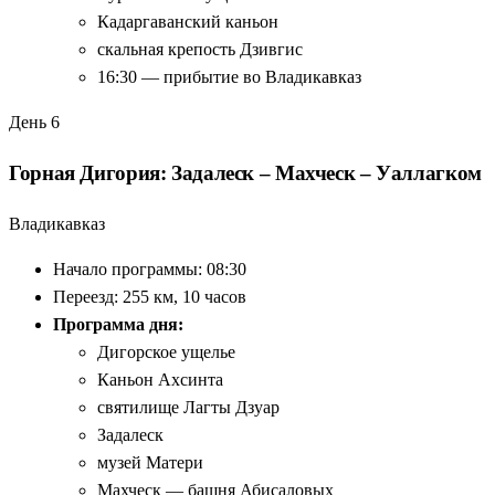
Кадаргаванский каньон
скальная крепость Дзивгис
16:30 — прибытие во Владикавказ
День 6
Горная Дигория: Задалеск – Махческ – Уаллагком
Владикавказ
Начало программы: 08:30
Переезд: 255 км, 10 часов
Программа дня:
Дигорское ущелье
Каньон Ахсинта
святилище Лагты Дзуар
Задалеск
музей Матери
Махческ — башня Абисаловых