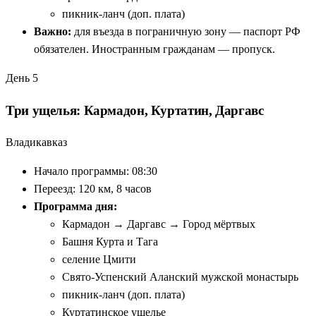
пикник-ланч (доп. плата)
Важно:
для въезда в пограничную зону — паспорт РФ
обязателен. Иностранным гражданам — пропуск.
День 5
Три ущелья: Кармадон, Куртатин, Даргавс
Владикавказ
Начало программы: 08:30
Переезд: 120 км, 8 часов
Программа дня:
Кармадон → Даргавс → Город мёртвых
Башня Курта и Тага
селение Цмити
Свято-Успенский Аланский мужской монастырь
пикник-ланч (доп. плата)
Куртатинское ущелье