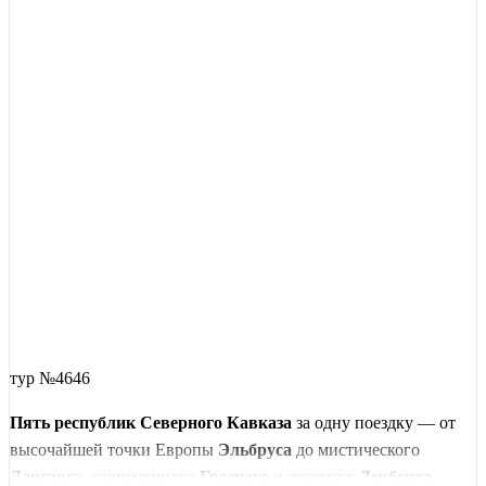
тур №4646
Пять республик Северного Кавказа
за одну поездку — от
высочайшей точки Европы
Эльбруса
до мистического
Даргавса
, современного
Грозного
и древнего
Дербента
.