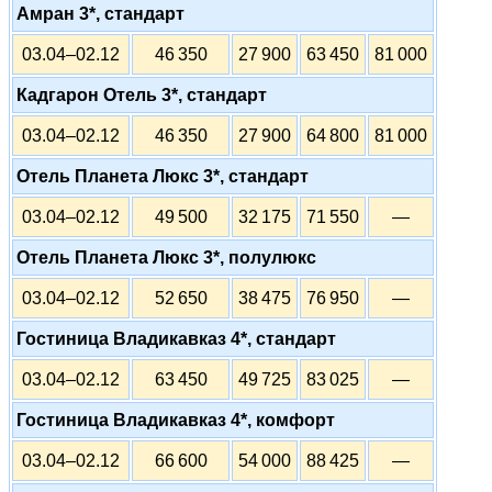
Амран 3*, стандарт
03.04–02.12
46 350
27 900
63 450
81 000
Кадгарон Отель 3*, стандарт
03.04–02.12
46 350
27 900
64 800
81 000
Отель Планета Люкс 3*, стандарт
03.04–02.12
49 500
32 175
71 550
—
Отель Планета Люкс 3*, полулюкс
03.04–02.12
52 650
38 475
76 950
—
Гостиница Владикавказ 4*, стандарт
03.04–02.12
63 450
49 725
83 025
—
Гостиница Владикавказ 4*, комфорт
03.04–02.12
66 600
54 000
88 425
—