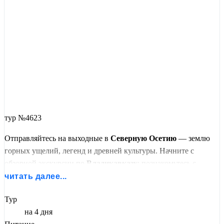
тур №4623
Отправляйтесь на выходные в
Северную Осетию
— землю
горных ущелий, легенд и древней культуры. Начните с
обзорной экскурсии по
Владикавказу
: познакомьтесь с
историей города, его символами и аланским наследием.
читать далее...
Продолжите путь в живописные ущелья:
Кармадонское
, где
Тур
стоит башня Курта и Тага, и
Куртатинское
— к скальной
на 4 дня
крепости
Дзивгис
.