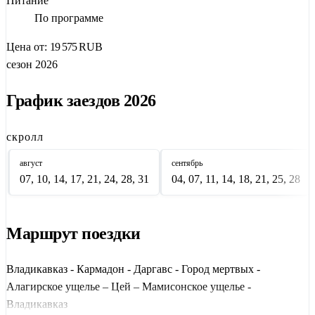
Питание
Побывайте в мистическом
Даргавсе
— "Городе мёртвых",
По программе
исследуйте
Алагирское ущелье
, поднимитесь на канатке к
Цена от:
19 575
RUB
леднику Сказ
и посетите святилище
Уастырджи
. В
сезон 2026
программе — пикник-ланч в природе и этнический вечер с
ужином.
График заездов 2026
Тур включает групповые трансферы, экскурсии с гидами,
завтраки и входные билеты. Идеальный выбор для короткой
скролл
поездки в
горы Северного Кавказа
из Москвы или Ростова-
август
сентябрь
на-Дону.
07, 10, 14, 17, 21, 24, 28, 31
04, 07, 11, 14, 18, 21, 25, 28
Маршрут поездки
Владикавказ - Кармадон - Даргавс - Город мертвых -
Алагирское ущелье – Цей – Мамисонское ущелье -
Владикавказ