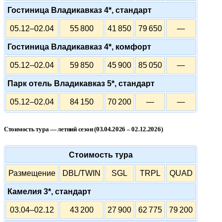
Гостиница Владикавказ 4*, стандарт
05.12–02.04
55 800
41 850
79 650
—
Гостиница Владикавказ 4*, комфорт
05.12–02.04
59 850
45 900
85 050
—
Парк отель Владикавказ 5*, стандарт
05.12–02.04
84 150
70 200
—
—
Стоимость тура — летний сезон (03.04.2026 – 02.12.2026)
Стоимость тура
Размещение
DBL/TWIN
SGL
TRPL
QUAD
Камелия 3*, стандарт
03.04–02.12
43 200
27 900
62 775
79 200