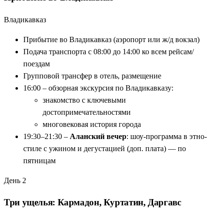
Завтраки и билеты:
включены по программе тура
Еженедельные выезды:
зимой и летом — планируйте
Владикавказ
заранее
Прибытие во Владикавказ (аэропорт или ж/д вокзал)
Подача транспорта с 08:00 до 14:00 ко всем рейсам/
поездам
Групповой трансфер в отель, размещение
16:00 – обзорная экскурсия по Владикавказу:
знакомство с ключевыми
достопримечательностями
многовековая история города
19:30–21:30 –
Аланский вечер
: шоу-программа в этно-
стиле с ужином и дегустацией (доп. плата) — по
пятницам
День 2
Три ущелья: Кармадон, Куртатин, Даргавс