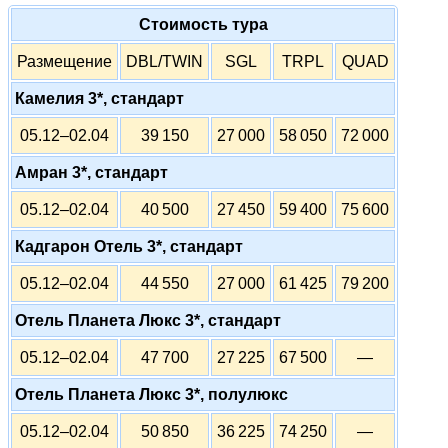
Стоимость тура
Размещение
DBL/TWIN
SGL
TRPL
QUAD
Камелия 3*, стандарт
05.12–02.04
39 150
27 000
58 050
72 000
Амран 3*, стандарт
05.12–02.04
40 500
27 450
59 400
75 600
Кадгарон Отель 3*, стандарт
05.12–02.04
44 550
27 000
61 425
79 200
Отель Планета Люкс 3*, стандарт
05.12–02.04
47 700
27 225
67 500
—
Отель Планета Люкс 3*, полулюкс
05.12–02.04
50 850
36 225
74 250
—