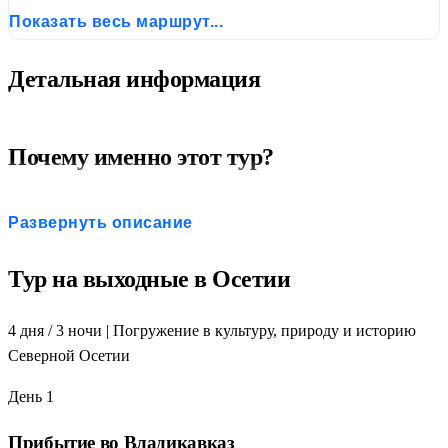
Показать весь маршрут...
Детальная информация
Почему именно этот тур?
Коротко и насыщенно:
всё самое яркое за 4 дня
Развернуть описание
Три ущелья:
Кармадон, Куртатин, Алагир — максимум
природы
Тур на выходные в Осетии
Даргавс — Город мёртвых:
уникальное культовое
сооружение
4 дня / 3 ночи | Погружение в культуру, природу и историю
Цей и ледник Сказ:
высокогорная красота и канатная
Северной Осетии
дорога
Аланский вечер:
шоу, музыка, осетинская кухня и
День 1
дегустация
Групповые трансферы:
удобно из аэропорта и вокзала
Прибытие во Владикавказ