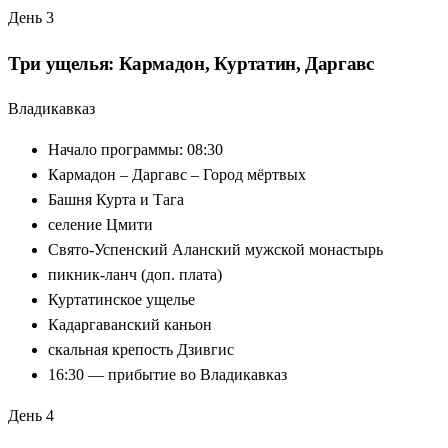
День 3
Три ущелья: Кармадон, Куртатин, Даргавс
Владикавказ
Начало программы: 08:30
Кармадон – Даргавс – Город мёртвых
Башня Курта и Тага
селение Цмити
Свято-Успенский Аланский мужской монастырь
пикник-ланч (доп. плата)
Куртатинское ущелье
Кадаргаванский каньон
скальная крепость Дзивгис
16:30 — прибытие во Владикавказ
День 4