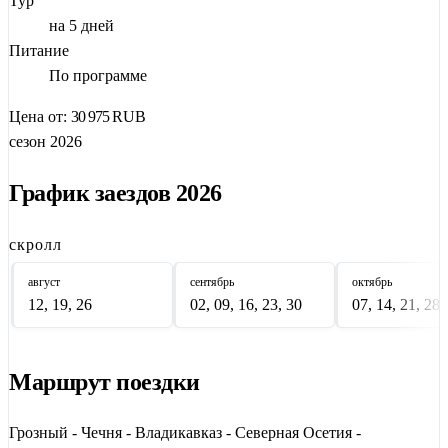
Тур
Продолжите путь к озеру
Кезеной-Ам
, древнему селению
на 5 дней
Хой
и башням
Шали
. В Осетии — легендарные
Питание
Кармадонское
и
Куртатинское ущелья
, мистический
По программе
Даргавс
— "Город мёртвых". Исследуйте
Джейрахское
Цена от:
30 975
RUB
ущелье
в Ингушетии: башенный комплекс
Таргим
, храм
сезон 2026
Тхаба-Ерды
.
Завершит тур восхождение в
Цейское ущелье
— к леднику
График заездов 2026
Сказ
и святилищу
Уастырджи
. Тур включает групповые
трансферы, завтраки, входные билеты и профессиональных
скролл
гидов. Идеально для тех, кто хочет увидеть
Кавказ целиком
.
август
сентябрь
октябрь
12, 19, 26
02, 09, 16, 23, 30
07, 14, 21, 28
Маршрут поездки
Грозный - Чечня - Владикавказ - Северная Осетия -