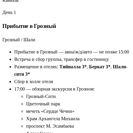
Кавказа
красота
Еженедельные выезды:
по средам — зимой и летом
День 1
Профессиональные гиды:
глубокое погружение в
Прибытие в Грозный
культуру и историю
Грозный / Шали
Прибытие в Грозный — авиа/ж/д/авто — не позже 15:00
Встреча и сбор группы, трансфер в гостиницу
Размещение в отелях:
Тийналла 3*
,
Беркат 3*
,
Шали-
сити 3*
Сбор в холле отеля
17:00 — обзорная экскурсия в Грозном:
Грозный-Сити
Цветочный парк
мечеть «Сердце Чечни»
Храм Архангела Михаила
проспект М. Эсамбаева