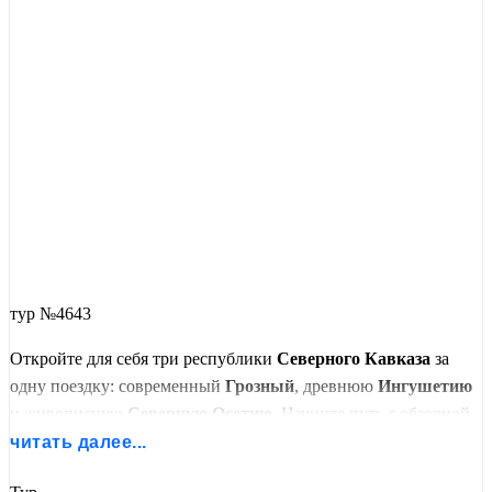
тур №4643
Откройте для себя три республики
Северного Кавказа
за
одну поездку: современный
Грозный
, древнюю
Ингушетию
и живописную
Северную Осетию
. Начните путь с обзорной
экскурсии по Грозному: мечеть
«Сердце Чечни»
, проспект
читать далее...
Эсамбаева, Храм Архангела Михаила.