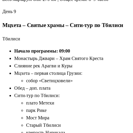
День 9
Мцхета – Святые храмы – Сити-тур по Тбилиси
Тбилиси
Начало программы: 09:00
Монастырь Джвари – Храм Святого Креста
Слияние рек Арагви и Куры
Мцхета – первая столица Грузии:
собор «Светицховели»
Обед – доп. плата
Сити-тур по Тбилиси:
плато Метехи
парк Рике
Мост Мира
Старый Тбилиси
крепость Нарикала