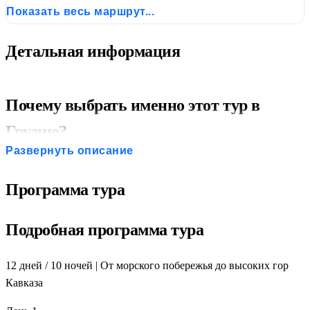
Показать весь маршрут...
Детальная информация
Почему выбрать именно этот тур в
Грузию?
Развернуть описание
Отдых + экскурсии:
два дня на море и 10 дней
активного туризма
Программа тура
Сванетия в программе:
Ушгули, Хацвали, виды на
Ушбу — редкий маршрут
Подробная программа тура
Полная Грузия:
от Батуми до Казбеги — вся страна за
одну поездку
12 дней / 10 ночей | От морского побережья до высоких гор
Лодки и канатка:
Прометея, Мартвили, Хацвали —
Кавказа
уникальные впечатления
Групповые трансферы:
из аэропорта Батуми и до