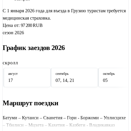
историю в
Гори
.
С 1 января 2026 года для въезда в Грузию туристам требуется
Тур рассчитан на 12 дней, выезды по понедельникам.
медицинская страховка.
Размещение — в отелях категории 3*/4*.
Выбор отеля — за
Цена от:
97 200
RUB
туристом.
сезон 2026
График заездов 2026
скролл
август
сентябрь
октябрь
17
07, 14, 21
05
Маршрут поездки
Батуми – Кутаиси – Сванетия – Гори - Боржоми – Уплисцихе
– Тбилиси – Мцхета – Кахетия – Казбеги - Владикавказ