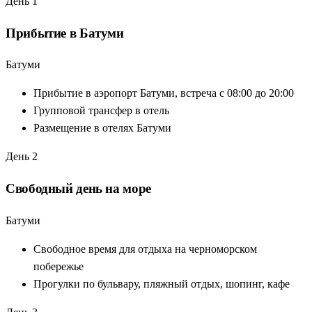
День 1
Владикавказа
История и природа:
от дворца Дадиани до церкви в
Прибытие в Батуми
Гергети
Батуми
Завтраки и билеты:
всё включено — никаких скрытых
расходов
Прибытие в аэропорт Батуми, встреча с 08:00 до 20:00
Выезд через Россию:
удобно для туристов из регионов
Групповой трансфер в отель
РФ
Размещение в отелях Батуми
День 2
Свободный день на море
Батуми
Свободное время для отдыха на черноморском
побережье
Прогулки по бульвару, пляжный отдых, шопинг, кафе