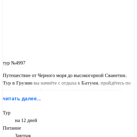
тур №4997
Путешествие от Черного моря до высокогорной Сванетии.
Тур в Грузию
вы начнёте с отдыха в
Батуми
, пройдётесь по
его знаменитому бульвару, затем отправитесь в древнюю
Кутаиси
. Впереди — легендарная
Сванетия
с башнями
читать далее...
Ушгули и видами на Ушбу.
Тур
Вы посетите
Зугдиди
и дворец Дадиани, прогуляетесь по
на 12 дней
пещерному городу
Уплисцихе
, подниметесь к церкви в
Питание
Гергети на Казбеге
, попробуете вино в
Кахетии
и узнаете
Завтрак