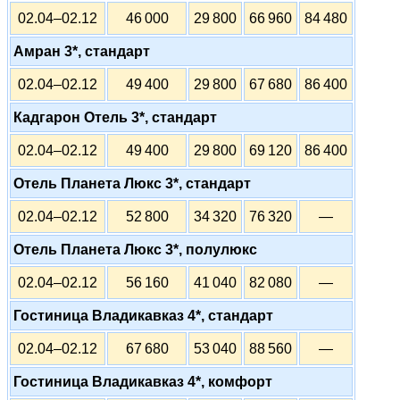
02.04–02.12
46 000
29 800
66 960
84 480
Амран 3*, стандарт
02.04–02.12
49 400
29 800
67 680
86 400
Кадгарон Отель 3*, стандарт
02.04–02.12
49 400
29 800
69 120
86 400
Отель Планета Люкс 3*, стандарт
02.04–02.12
52 800
34 320
76 320
—
Отель Планета Люкс 3*, полулюкс
02.04–02.12
56 160
41 040
82 080
—
Гостиница Владикавказ 4*, стандарт
02.04–02.12
67 680
53 040
88 560
—
Гостиница Владикавказ 4*, комфорт