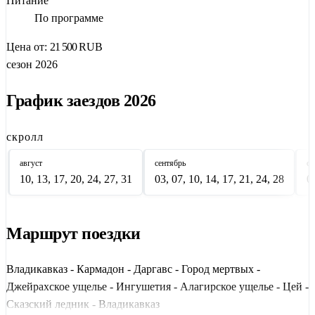
Питание
скальную крепость
Дзивгис
и монастырь Успения Пресвятой
По программе
Богородицы.
Цена от:
21 500
RUB
Уникальная часть маршрута —
Горная Ингушетия
:
сезон 2026
Джейрахское ущелье, башенный комплекс
Таргим
, храм
Тхаба-Ерды
и древнее селение
Эгикал
. Завершите путь в
График заездов 2026
Цейском ущелье
— у подножия ледника
Сказ
.
скролл
Тур включает групповые трансферы, экскурсии с гидами,
завтраки и входные билеты. Идеально для тех, кто хочет
август
сентябрь
ок
увидеть
Осетию и Ингушетию за одну поездку
.
10, 13, 17, 20, 24, 27, 31
03, 07, 10, 14, 17, 21, 24, 28
0
Маршрут поездки
Владикавказ - Кармадон - Даргавс - Город мертвых -
Джейрахское ущелье - Ингушетия - Алагирское ущелье - Цей -
Сказский ледник - Владикавказ