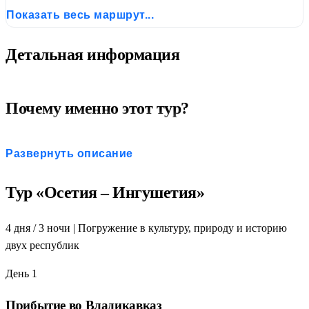
Показать весь маршрут...
Детальная информация
Почему именно этот тур?
Две республики:
Осетия и Ингушетия — уникальное
Развернуть описание
сочетание культур
Три ущелья:
Кармадон, Куртатин, Алагир — максимум
Тур «Осетия – Ингушетия»
природы
Даргавс:
Город мёртвых — одно из самых загадочных
4 дня / 3 ночи | Погружение в культуру, природу и историю
мест Кавказа
двух республик
Башни Ингушетии:
Таргим, Вовнушки —
средневековое наследие
День 1
Цей и ледник Сказ:
высокогорная красота и канатная
дорога
Прибытие во Владикавказ