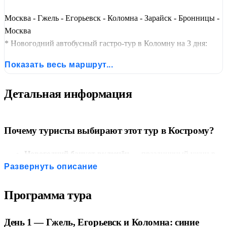
Москва - Гжель - Егорьевск - Коломна - Зарайск - Бронницы -
Москва
* Новогодний автобусный гастро-тур в Коломну на 3 дня:
Москва – Гжель (мастер-класс) – Егорьевск – Коломна
Показать весь маршрут...
(Кремль, банкет, пастила, калач) – Зарайск (Кремль, коврижка
за доплату) – Бронницы – Москва. Проживание в отеле 3*,
Детальная информация
питание — завтраки, обеды, банкет, ужин.
Почему туристы выбирают этот тур в Кострому?
Новогодний банкет включён
— праздничный ужин в
ресторане отеля без дополнительных хлопот.
Развернуть описание
Дегустация коломенской пастилы
— чаепитие в
Малиновой комнате с разными вкусами.
Программа тура
Калач с пылу с жару
— театрализованная экскурсия с
дегустацией настоящего коломенского калача.
День 1 — Гжель, Егорьевск и Коломна: синие