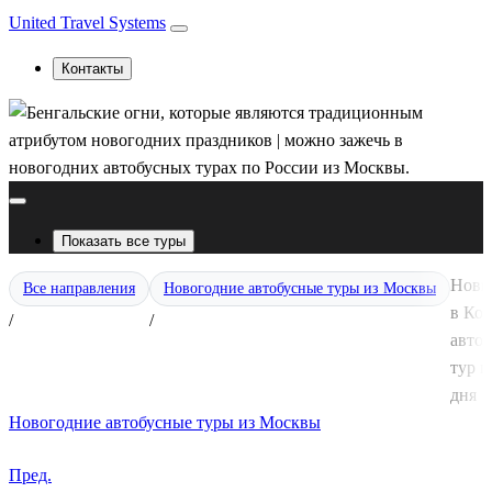
United Travel Systems
Контакты
Показать все туры
Новы
Все направления
Новогодние автобусные туры из Москвы
в Кол
/
/
авто
тур н
дня
Новогодние автобусные туры из Москвы
Пред.