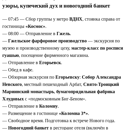
Гжель — сине-белая сказка
— мастер-класс по
узоры, купеческий дух и новогодний банкет
росписи фарфоровой игрушки.
Зарайский Кремль — самый маленький в России
—
— 07:45 — Сбор группы у метро
ВДНХ
, стоянка справа от
подъём на крепостные стены с видом на город.
гостиницы
«Космос»
.
— 08:00 — Отправление в
Гжель
.
—
Гжельское фарфоровое производство
— экскурсия по
музею и производственному цеху,
мастер-класс по росписи
гуашью
, посещение фирменного магазина.
— Отправление в
Егорьевск
.
— Обед в кафе.
— Обзорная экскурсия по
Егорьевску
:
Собор Александра
Невского
, местный пешеходный Арбат,
Свято-Троицкий
Мариинский монастырь
,
бумагопрядильная фабрика
Хлудовых
с «подмосковным Биг-Беном».
— Отправление в
Коломну
.
— Размещение в гостинице
«Коломна 3*»
.
— Свободное время. Подготовка к встрече Нового года.
—
Новогодний банкет
в ресторане отеля (включён в