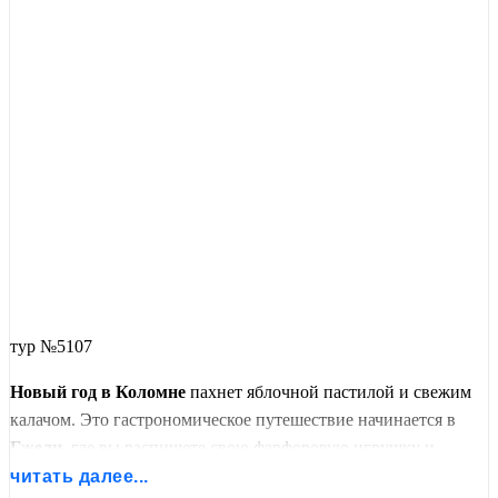
тур №5107
Новый год в Коломне
пахнет яблочной пастилой и свежим
калачом. Это гастрономическое путешествие начинается в
Гжели
, где вы распишете свою фарфоровую игрушку и
заглянете в тайны сине-белого промысла. А затем —
читать далее...