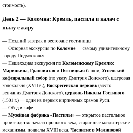
стоимость).
День 2 — Коломна: Кремль, пастила и калач с
пылу с жару
— Поздний завтрак в ресторане гостиницы.
— Обзорная экскурсия по
Коломне
— самому удивительному
городу Подмосковья.
— Пешеходная экскурсия по
Коломенскому Кремлю
:
Маринкина
,
Грановитая
и
Пятницкая
башни,
Успенский
кафедральный собор
(по указу Дмитрия Донского), шатровая
колокольня (XVII в.),
Воскресенская церковь
(место
венчания Дмитрия Донского),
церковь Николы Гостиного
(1501 г.) — один из первых кирпичных храмов Руси.
— Обед в кафе.
—
Музейная фабрика «Пастилы»
— открытое пастильное
производство начала прошлого века, старинные кондитерские
механизмы, подвалы XVIII века.
Чаепитие в Малиновой