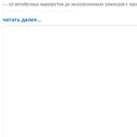
— от автобусных маршрутов до экскурсионных уикендов с прож
комфортом и по-домашнему уютно.
читать далее...