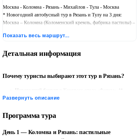
Москва - Коломна - Рязань - Михайлов - Тула - Москва
* Новогодний автобусный тур в Рязань и Тулу на 3 дня:
Москва – Коломна (Коломенский кремль, фабрика пастилы) –
Рязань (Кремль, новогодний банкет, бал в музее леденца) –
Показать весь маршрут...
Михайлов (кружевная фабрика) – Тула (Кремль, пряничный
музей) – Москва. Проживание в отеле 4*, питание —
Детальная информация
завтраки, обеды, новогодний банкет, ужин.
Почему туристы выбирают этот тур в Рязань?
Новогодний банкет
в Конгресс-отеле «Форум» 4*
включён в стоимость.
Развернуть описание
Новый год в Пастиле
— театрализованная экскурсия с
мастер-классом и чаепитием.
Программа тура
Бал в музее Рязанского леденца
— погружение в
атмосферу XIX века.
День 1 — Коломна и Рязань: пастильные
Михайловские кружева
— уникальный промысел с