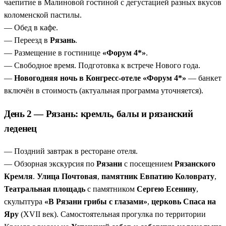
чаепитие в Малиновой гостиной с дегустацией разных вкусов
коломенской пастилы.
— Обед в кафе.
— Переезд в
Рязань
.
— Размещение в гостинице
«Форум 4*»
.
— Свободное время. Подготовка к встрече Нового года.
—
Новогодняя ночь в Конгресс-отеле «Форум 4*»
— банкет
включён в стоимость (актуальная программа уточняется).
День 2 — Рязань: кремль, балы и рязанский
леденец
— Поздний завтрак в ресторане отеля.
— Обзорная экскурсия по
Рязани
с посещением
Рязанского
Кремля
.
Улица Почтовая
,
памятник Евпатию Коловрату
,
Театральная площадь
с памятником
Сергею Есенину
,
скульптура
«В Рязани грибы с глазами»
,
церковь Спаса на
Яру
(XVII век). Самостоятельная прогулка по территории