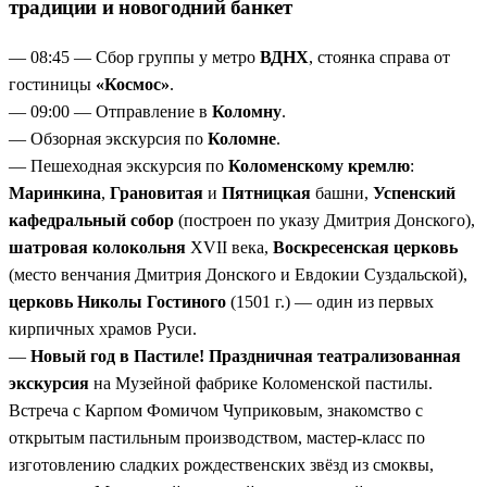
традиции и новогодний банкет
мастер-классом.
Тула — пряничная столица
— посещение Пряничного
— 08:45 — Сбор группы у метро
ВДНХ
, стоянка справа от
музея и чаепитие.
гостиницы
«Космос»
.
Два кремля за три дня
— Коломенский и Рязанский.
— 09:00 — Отправление в
Коломну
.
— Обзорная экскурсия по
Коломне
.
— Пешеходная экскурсия по
Коломенскому кремлю
:
Маринкина
,
Грановитая
и
Пятницкая
башни,
Успенский
кафедральный собор
(построен по указу Дмитрия Донского),
шатровая колокольня
XVII века,
Воскресенская церковь
(место венчания Дмитрия Донского и Евдокии Суздальской),
церковь Николы Гостиного
(1501 г.) — один из первых
кирпичных храмов Руси.
—
Новый год в Пастиле! Праздничная театрализованная
экскурсия
на Музейной фабрике Коломенской пастилы.
Встреча с Карпом Фомичом Чуприковым, знакомство с
открытым пастильным производством, мастер-класс по
изготовлению сладких рождественских звёзд из смоквы,