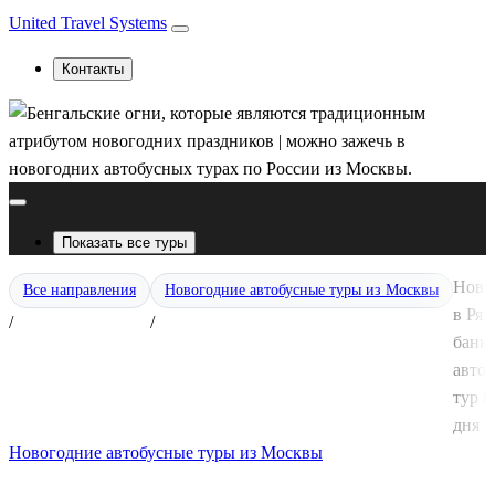
United Travel Systems
Контакты
Показать все туры
Новы
Все направления
Новогодние автобусные туры из Москвы
в Ряз
/
/
банке
авто
тур н
дня
Новогодние автобусные туры из Москвы