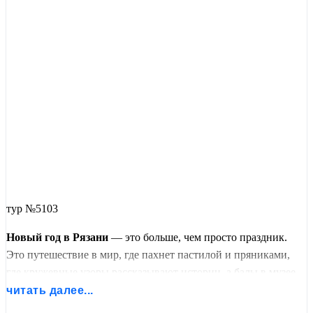
тур №5103
Новый год в Рязани
— это больше, чем просто праздник.
Это путешествие в мир, где пахнет пастилой и пряниками,
где кружевные узоры рассказывают истории, а балы в музее
леденца переносят в XIX век. Всё начинается в
Коломне
—
читать далее...
городе, где пастилу делают по старинным рецептам в