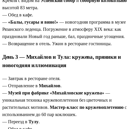
Кремля с видом на
Успенский собор
и
соборную колокольню
высотой 83 метра.
— Обед в кафе.
—
«Балы, гусары и вино!»
— новогодняя программа в музее
Рязанского леденца. Погружение в атмосферу XIX века: как
праздновали Новый год раньше, бал, праздничные угощения.
— Возвращение в отель. Ужин в ресторане гостиницы.
День 3 — Михайлов и Тула: кружева, пряники и
новогодняя иллюминация
— Завтрак в ресторане отеля.
— Отправление в
Михайлов
.
—
Музей при фабрике «Михайловские кружева»
—
уникальная техника кружевоплетения без цветочных и
растительных мотивов.
Мастер-класс по кружевоплетению
с
использованием до 60 пар коклюшек.
— Переезд в
Тулу
.
— Обед в кафе.