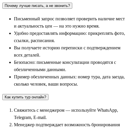
Почему лучше писать, а не звонить?
большинства экскурсионных маршрутов является колоритный
город
Сием Рип
. Этот уютный туристический оазис служит
Письменный запрос позволяет проверить наличие мест
официальными воротами к главному сокровищу страны.
и актуальность цен — на это нужно время.
Именно здесь расположен легендарный
Ангкор
—
Удобно предоставлять информацию: прикреплять фото,
колоссальный археологический комплекс и древняя столица
ссылки, расписания.
Кхмерской империи, раскинувшаяся на площади более 400
Вы получаете историю переписки с подтверждением
квадратных километров. Профессиональный гид проведет вас
всех деталей.
по самым интересным и наименее загруженным тропам этого
Безопасно: письменные консультации проводятся с
каменного лабиринта.
обезличенными данными.
Экскурсионная программа включает детальный осмотр
Пример обезличенных данных: номер тура, дата заезда,
шедевров древнего зодчества. Центральной точкой маршрута
сколько человек, ваши вопросы.
выступает исполинский Ангкор-Ват — величайшее
Как купить тур онлайн?
религиозное сооружение в истории человечества, чьи
очертания украшают национальный флаг страны. Группа
Свяжитесь с менеджером — используйте WhatsApp,
посещает укрепленный город Ангкор-Том с загадочным
Telegram, E-mail.
храмом Байон, на башнях которого высечены гигантские
Менеджер подтверждает возможность бронирования
каменные лики улыбающегося Будды, и опутанный корнями