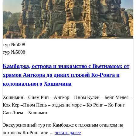
тур №5008
тур №5008
Камбоджа, острова и знакомство с Вьетнамом: от
храмов Ангкора до диких пляжей Ко-Ронга и
колониального Хошимина
Хошимин – Сием Рип – Ангкор – Пном Кулен – Бенг Мелея –
Кох Кер –Пном Пень – отдых на море – Ко Ронг – Ко Ронг
Сан Лоем – Хошимин
Экскурсионный тур по Камбодже с пляжным отдыхом на
островах Ко-Ронг или ...
читать далее