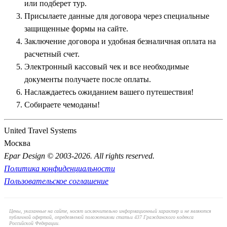
или подберет тур.
столетних деревьев храм Та Пром, известный всему миру по
Присылаете данные для договора через специальные
фильмам о Ларе Крофт.
защищенные формы на сайте.
Заключение договора и удобная безналичная оплата на
Чтобы составить полное представление о масштабах древней
расчетный счет.
цивилизации, путевки включают поездки к скрытым и
Электронный кассовый чек и все необходимые
труднодоступным объектам в окрестностях Сием Рипа. Среди
документы получаете после оплаты.
них:
Наслаждаетесь ожиданием вашего путешествия!
Священное горное плато
Пном Кулен
— родина
Собираете чемоданы!
великой кхмерской империи, где туристы могут увидеть
уникальное русло реки с тысячей высеченных на дне
United Travel Systems
каменных лингамов, посетить буддийский монастырь на
Москва
скале и искупаться в чистейшем прохладном водопаде
Epar Design © 2003-2026. All rights reserved.
посреди джунглей;
Политика конфиденциальности
Загадочный храм
Бенг Мелея
— полностью
Пользовательское соглашение
заброшенный и нерасчищенный от лесных зарослей
комплекс, который позволяет путешественникам
Цены, указанные на сайте, носят исключительно информационный характер и не являются
почувствовать себя первыми исследователями-
публичной офертой, определяемой положениями статьи 437 Гражданского кодекса
Российской Федерации.
археологами;