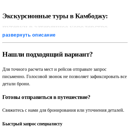
Экскурсионные туры в Камбоджу:
путевки в затерянное королевство
развернуть описание
кхмеров
Загадочная, мистическая и бесконечно притягательная
Нашли подходящий вариант?
Камбоджа — это одно из самых удивительных государств
Юго-Восточной Азии. Регулярные экскурсионные туры в
Для точного расчета мест и рейсов отправьте запрос
Камбоджу открывают путешественникам доступ к
письменно. Голосовой звонок не позволяет зафиксировать все
величайшему археологическому наследию человечества,
детали брони.
скрытому в глубине диких тропических джунглей.
Готовы отправиться в путешествие?
Современные пакетные путевки и организованные поездки
предлагают сбалансированные маршруты, которые позволяют
Свяжитесь с нами для бронирования или уточнения деталей.
с максимальным комфортом совместить изучение древней
кхмерской цивилизации с отдыхом на белоснежных
Быстрый запрос специалисту
островных пляжах. Такой формат идеально подходит для всех