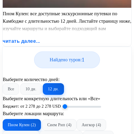
Пном Кулен: все доступные экскурсионные путевки по
Камбодже с длительностью 12 дней. Листайте страницу ниже,
изучайте маршруты и выбирайте подходящий вам
экскурсионный или пляжный тур из базы предложений от
читать далее...
United Travel Systems.
1
Найдено туров:
Выберите количество дней:
Все
10 дн.
12 дн.
Выберите конкретную длительность или «Все»
Бюджет:
от
2 278
до
2 278
USD
Выберите локации маршрута:
Пном Кулен (2)
Сием Рип (4)
Ангкор (4)