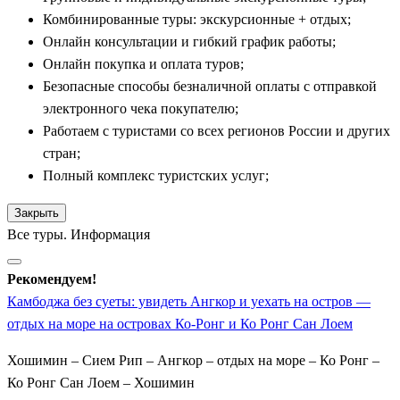
Комбинированные туры: экскурсионные + отдых;
слиянии рек Меконг и Тонлесап, удивляет сочетанием
Онлайн консультации и гибкий график работы;
французской колониальной архитектуры, современных
Онлайн покупка и оплата туров;
высоток и золотых буддийских крыш. Обзорная экскурсия
Безопасные способы безналичной оплаты с отправкой
включает посещение великолепного Королевского дворца,
электронного чека покупателю;
Серебряной пагоды, пол которой выложен тысячами
Работаем с туристами со всех регионов России и других
монолитных серебряных плиток, и старинного храма Ват
стран;
Пном на холме, давшего название городу.
Полный комплекс туристских услуг;
Личный или групповой гид также познакомит вас со
страницами непростой истории страны XX века. Группа
Закрыть
Все туры. Информация
посещает пронзительный Музей геноцида Туоль Сленг
(бывшая тюрьма S-21) и мемориальный комплекс «Поля
Рекомендуем!
смерти» Чоэнг Эк. Завершается пребывание в столице
Камбоджа без суеты: увидеть Ангкор и уехать на остров —
круизом на закате по реке Меконг и шопингом на колоритном
отдых на море на островах Ко-Ронг и Ко Ронг Сан Лоем
Центральном рынке.
Хошимин – Сием Рип – Ангкор – отдых на море – Ко Ронг –
Райские острова и качественный отдых на море
Ко Ронг Сан Лоем – Хошимин