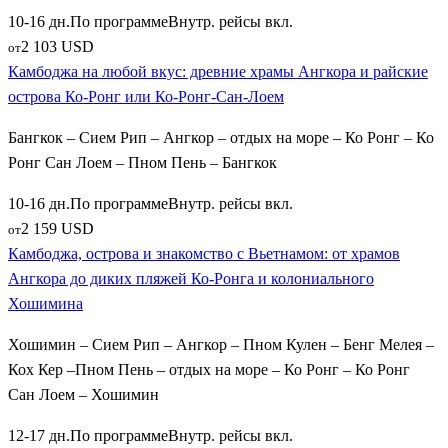
Прекрасным завершением насыщенного экскурсионного
10-16 дн.
По программе
Внутр. рейсы вкл.
гранд-тура по Камбодже становится первоклассный
2 103 USD
от
тропический
Отдых на море
. Наш каталог путевок
Камбоджа на любой вкус: древние храмы Ангкора и райские
предлагает путешественникам отправиться на южное
острова Ко-Ронг или Ко-Ронг-Сан-Лоем
побережье Сиамского залива, где расположены лучшие
уединенные острова страны, способные составить достойную
Бангкок – Сием Рип – Ангкор – отдых на море – Ко Ронг – Ко
конкуренцию курортам соседнего Таиланда:
Ронг Сан Лоем – Пном Пень – Бангкок
Сказочный остров
Ко Ронг
— бьет рекорды по
10-16 дн.
По программе
Внутр. рейсы вкл.
популярности среди любителей белоснежного песка,
2 159 USD
от
чистейшего лазурного океана и развитой пляжной
Камбоджа, острова и знакомство с Вьетнамом: от храмов
инфраструктуры с уютными отелями и вечерними
Ангкора до диких пляжей Ко-Ронга и колониального
прибрежными ресторанами;
Хошимина
Райский тропический
Ко Ронг Сан Лоем
(Ко Ронг
Хошимин – Сием Рип – Ангкор – Пном Кулен – Бенг Мелея –
Санлоем) — уединенный и тихий остров, практически
Кох Кер –Пном Пень – отдых на море – Ко Ронг – Ко Ронг
лишенный дорог, который дарит туристам атмосферу
Сан Лоем – Хошимин
абсолютного релакса, дикой природы, спокойных бухт с
бирюзовой водой и потрясающих закатов.
12-17 дн.
По программе
Внутр. рейсы вкл.