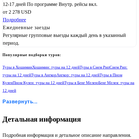
12-17 дней
По программе
Внутр. рейсы вкл.
от
2 278
USD
Подробнее
Ежедневные заезды
Регулярные групповые выезды каждый день в указанный
период.
Популярные подборки туров:
Туры в Хошимин
Хошимин: туры на 12 дней
Туры в Сием Рип
Сием Рип:
туры на 12 дней
Туры в Ангкор
Ангкор: туры на 12 дней
Туры в Пном
Кулен
Пном Кулен: туры на 12 дней
Туры в Бенг Мелею
Бенг Мелея: туры на
12 дней
Туры в Кох Кер
Кох Кер: туры на 12 дней
Туры в Пном Пень
Развернуть...
Пном Пень: туры на 12 дней
Туры в Отдых на море
Отдых на море: туры на 12 дней
Туры в Ко Ронг
Ко Ронг: туры на 12 дней
Туры в Ко Ронг Сан Лоем
Ко Ронг Сан Лоем: туры на 12 дней
Детальная информация
Подробная информация и детальное описание направления.