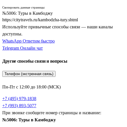
категорий граждан, мечтающих сойти с привычных
Скопировать данные страницы:
туристических троп и прикоснуться к живой истории
№5006: Туры в Камбоджу
Востока.
https://citytravels.ru/kambodzha-tury.shtml
Используйте привычные способы связи — наши каналы
Главное преимущество, которое дают готовые экскурсионные
доступны.
программы — это безупречно продуманная внутренняя
WhatsApp
Ответим быстро
логистика и безопасность. Переезды между провинциями на
Telegram
Онлайн чат
комфортабельных автомобилях с кондиционером, проживание
в проверенных отелях и сопровождение профессиональных
Другие способы связи и вопросы
русскоязычных гидов делают путешествие легким и
познавательным. Программы составлены очень гибко: вы
Телефон (экстренная связь)
сможете без суеты изучить грандиозные храмовые комплексы,
принять участие в лодочных прогулках и завершить свой
Пн-Пт с 12:00 до 18:00 (МСК)
отпуск расслабленным пляжным релаксом у теплого океана.
+7 (495) 979-1838
Величие кхмерской империи: Сием Рип и
+7 (993) 893-5077
При звонке сообщите номер страницы и название:
грандиозный Ангкор
№5006: Туры в Камбоджу
Главным центром притяжения и базовой точкой для