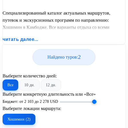
Специализированный каталог актуальных маршрутов,
путевок и экскурсионных программ по направлению:
Хошимин в Камбодже. Все варианты отдыха со всеми
ценами, питанием, перелетом или автобусным проездом и
читать далее...
актуальным графиком заездов от United Travel Systems.
2
Найдено туров:
Выберите количество дней:
Все
10 дн.
12 дн.
Выберите конкретную длительность или «Все»
Бюджет:
от
2 103
до
2 278
USD
Выберите локации маршрута:
Хошимин (2)