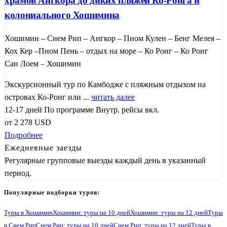
храмов Ангкора до диких пляжей Ко-Ронга и
колониального Хошимина
Хошимин – Сием Рип – Ангкор – Пном Кулен – Бенг Мелея –
Кох Кер –Пном Пень – отдых на море – Ко Ронг – Ко Ронг
Сан Лоем – Хошимин
Экскурсионный тур по Камбодже с пляжным отдыхом на
островах Ко-Ронг или ...
читать далее
12-17 дней
По программе
Внутр. рейсы вкл.
от
2 278
USD
Подробнее
Ежедневные заезды
Регулярные групповые выезды каждый день в указанный
период.
Популярные подборки туров:
Туры в Хошимин
Хошимин: туры на 10 дней
Хошимин: туры на 12 дней
Туры
в Сием Рип
Сием Рип: туры на 10 дней
Сием Рип: туры на 12 дней
Туры в