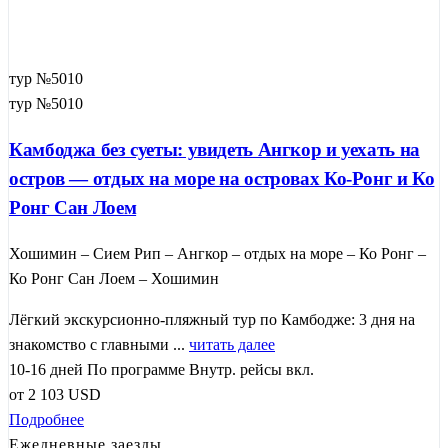
тур №5010
тур №5010
Камбоджа без суеты: увидеть Ангкор и уехать на
остров — отдых на море на островах Ко-Ронг и Ко
Ронг Сан Лоем
Хошимин – Сием Рип – Ангкор – отдых на море – Ко Ронг –
Ко Ронг Сан Лоем – Хошимин
Лёгкий экскурсионно-пляжный тур по Камбодже: 3 дня на
знакомство с главными ...
читать далее
10-16 дней
По программе
Внутр. рейсы вкл.
от
2 103
USD
Подробнее
Ежедневные заезды