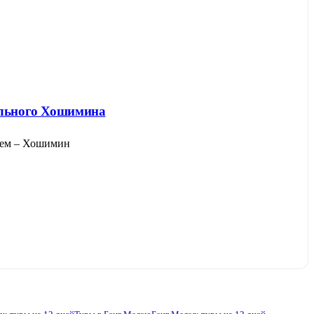
иального Хошимина
Лоем – Хошимин