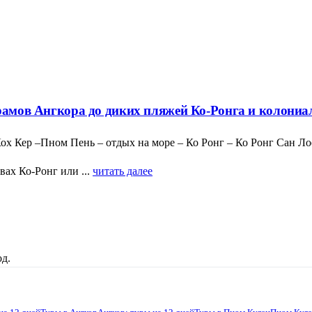
 храмов Ангкора до диких пляжей Ко-Ронга и колон
ох Кер –Пном Пень – отдых на море – Ко Ронг – Ко Ронг Сан 
ах Ко-Ронг или ...
читать далее
д.