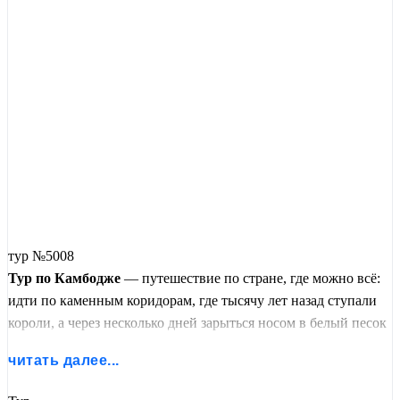
тур №5008
Тур по Камбодже
— путешествие по стране, где можно всё:
идти по каменным коридорам, где тысячу лет назад ступали
короли, а через несколько дней зарыться носом в белый песок
и слушать, как волны лижут берег.
читать далее...
Вы начинаете с главного чуда —
Ангкора
.
Ангкор-Ват
на
рассвете,
Байон
с его 216 лицами,
Та Пром
, где деревья