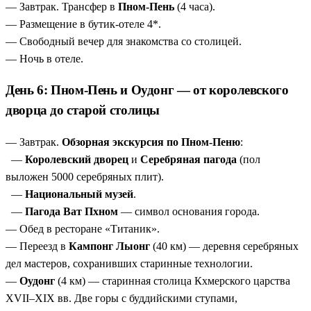
— Завтрак. Трансфер в
Пном-Пень
(4 часа).
— Размещение в бутик-отеле 4*.
— Свободный вечер для знакомства со столицей.
— Ночь в отеле.
День 6: Пном-Пень и Оудонг — от королевского
дворца до старой столицы
— Завтрак.
Обзорная экскурсия по Пном-Пеню
:
—
Королевский дворец
и
Серебряная пагода
(пол
выложен 5000 серебряных плит).
—
Национальный музей
.
—
Пагода Ват Пхном
— символ основания города.
— Обед в ресторане «Титаник».
— Переезд в
Кампонг Лыонг
(40 км) — деревня серебряных
дел мастеров, сохранивших старинные технологии.
—
Оудонг
(4 км) — старинная столица Кхмерского царства
XVII–XIX вв. Две горы с буддийскими ступами,