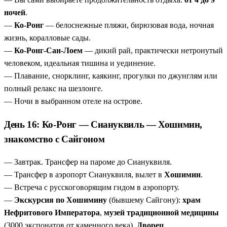
ночей
.
—
Ко-Ронг
— белоснежные пляжи, бирюзовая вода, ночная
жизнь, коралловые сады.
—
Ко-Ронг-Сан-Лоем
— дикий рай, практически нетронутый
человеком, идеальная тишина и уединение.
— Плавание, снорклинг, каякинг, прогулки по джунглям или
полный релакс на шезлонге.
— Ночи в выбранном отеле на острове.
День 16: Ко-Ронг — Сиануквиль — Хошимин,
знакомство с Сайгоном
— Завтрак. Трансфер на пароме до Сиануквиля.
— Трансфер в аэропорт Сиануквиля, вылет в
Хошимин
.
— Встреча с русскоговорящим гидом в аэропорту.
—
Экскурсия по Хошимину
(бывшему Сайгону):
храм
Нефритового Императора
,
музей традиционной медицины
(3000 экспонатов от каменного века),
Дворец