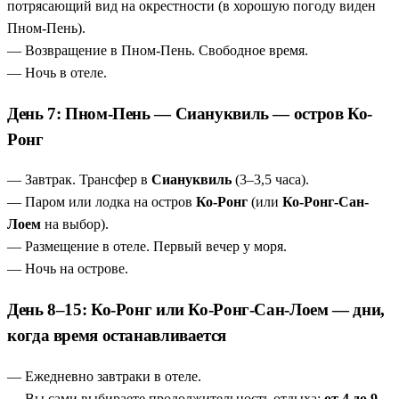
потрясающий вид на окрестности (в хорошую погоду виден
Пном-Пень).
— Возвращение в Пном-Пень. Свободное время.
— Ночь в отеле.
День 7: Пном-Пень — Сиануквиль — остров Ко-
Ронг
— Завтрак. Трансфер в
Сиануквиль
(3–3,5 часа).
— Паром или лодка на остров
Ко-Ронг
(или
Ко-Ронг-Сан-
Лоем
на выбор).
— Размещение в отеле. Первый вечер у моря.
— Ночь на острове.
День 8–15: Ко-Ронг или Ко-Ронг-Сан-Лоем — дни,
когда время останавливается
— Ежедневно завтраки в отеле.
— Вы сами выбираете продолжительность отдыха:
от 4 до 9