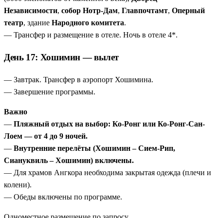
Независимости
,
собор Нотр-Дам
,
Главпочтамт
,
Оперный
театр
, здание
Народного комитета
.
— Трансфер и размещение в отеле. Ночь в отеле 4*.
День 17: Хошимин — вылет
— Завтрак. Трансфер в аэропорт Хошимина.
— Завершение программы.
Важно
—
Пляжный отдых на выбор: Ко-Ронг или Ко-Ронг-Сан-
Лоем — от 4 до 9 ночей.
—
Внутренние перелёты (Хошимин – Сием-Рип,
Сиануквиль – Хошимин) включены.
— Для храмов Ангкора необходима закрытая одежда (плечи и
колени).
— Обеды включены по программе.
Одноместное размещение по запросу