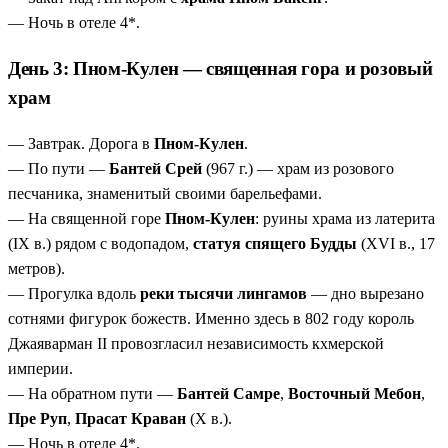
— Ночь в отеле 4*.
День 3: Пном-Кулен — священная гора и розовый
храм
— Завтрак. Дорога в
Пном-Кулен
.
— По пути —
Бантей Срей
(967 г.) — храм из розового
песчаника, знаменитый своими барельефами.
— На священной горе
Пном-Кулен
: руины храма из латерита
(IX в.) рядом с водопадом,
статуя спящего Будды
(XVI в., 17
метров).
— Прогулка вдоль
реки тысячи лингамов
— дно вырезано
сотнями фигурок божеств. Именно здесь в 802 году король
Джаяварман II провозгласил независимость кхмерской
империи.
— На обратном пути —
Бантей Самре
,
Восточный Мебон
,
Пре Руп
,
Прасат Краван
(X в.).
— Ночь в отеле 4*.