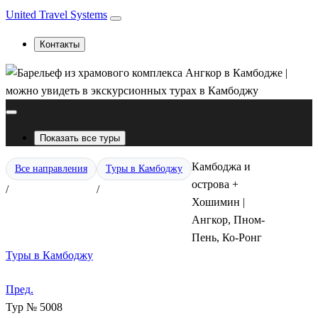
United Travel Systems
Контакты
Показать все туры
Камбоджа и
Все направления
Туры в Камбоджу
острова +
/
/
Хошимин |
Ангкор, Пном-
Пень, Ко-Ронг
Туры в Камбоджу
Пред.
Тур № 5008