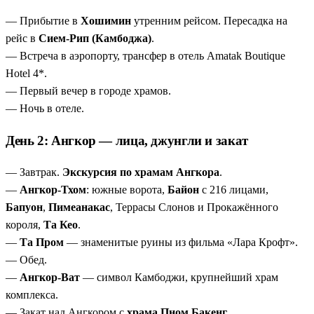
Внутренние перелёты включены.
купание.
— Прибытие в
Хошимин
утренним рейсом. Пересадка на
Остров на выбор: тусовочный Ко-Ронг или дикий Ко-
рейс в
Сием-Рип (Камбоджа)
.
Ронг-Сан-Лоем
— белый песок, бирюзовая вода,
— Встреча в аэропорту, трансфер в отель Amatak Boutique
кораллы и полная свобода.
Hotel 4*.
Сколько дней у моря — решаете вы
— от 4 до 9 ночей
— Первый вечер в городе храмов.
на островах Камбоджи.
— Ночь в отеле.
Хошимин в подарок
— экскурсия по колониальному
Сайгону с музеем традиционной медицины и лаковой
День 2: Ангкор — лица, джунгли и закат
фабрикой.
Внутренние перелёты уже включены
— Хошимин –
— Завтрак.
Экскурсия по храмам Ангкора
.
Сием-Рип, Сиануквиль – Хошимин. Никаких долгих
—
Ангкор-Тхом
: южные ворота,
Байон
с 216 лицами,
автобусов.
Бапуон
,
Пимеанакас
, Террасы Слонов и Прокажённого
короля,
Та Кео
.
—
Та Пром
— знаменитые руины из фильма «Лара Крофт».
— Обед.
—
Ангкор-Ват
— символ Камбоджи, крупнейший храм
комплекса.
— Закат над Ангкором с
храма Пном Бакенг
.