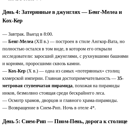
День 4: Затерянные в джунглях — Бенг-Мелеа и
Кох-Кер
— Завтрак. Выезд в 8:00.
—
Бенг-Мелеа
(XII в.) — построен в стиле Ангкор-Вата, но
полностью остался в том виде, в котором его открыли
исследователи: заросший джунглями, с рухнувшими башнями
и корнями, проросшими сквозь камни.
—
Кох-Кер
(X в.) — одна из самых «потерянных» столиц
кхмерской империи. Главная достопримечательность —
35-
метровая ступенчатая пирамида
, похожая на пирамиды
инков, безмолвно стоящая среди бескрайнего леса.
— Осмотр храмов, дворцов и главного храма-пирамиды.
— Возвращение в Сием-Рип. Ночь в отеле 4*.
День 5: Сием-Рип — Пном-Пень, дорога к столице