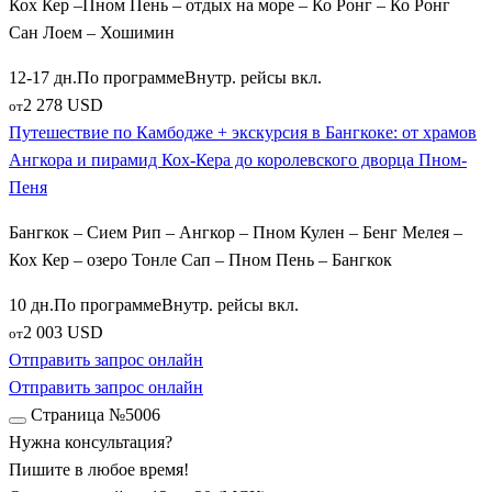
Кох Кер –Пном Пень – отдых на море – Ко Ронг – Ко Ронг
лишенный дорог, который дарит туристам атмосферу
Сан Лоем – Хошимин
абсолютного релакса, дикой природы, спокойных бухт с
бирюзовой водой и потрясающих закатов.
12-17 дн.
По программе
Внутр. рейсы вкл.
2 278 USD
от
Удобный азиатский транзит: Бангкок и Хошимин
Путешествие по Камбодже + экскурсия в Бангкоке: от храмов
Ангкора и пирамид Кох-Кера до королевского дворца Пном-
В связи со спецификой международных перелетов, огромной
Пеня
популярностью среди российских туристов стали
пользоваться комбинированные транзитные путевки. Такие
Бангкок – Сием Рип – Ангкор – Пном Кулен – Бенг Мелея –
программы позволяют в рамках одной поездки совместить
Кох Кер – озеро Тонле Сап – Пном Пень – Бангкок
Камбоджу с посещением ключевых мегаполисов соседних
государств, откуда невероятно удобно добираться до Сием
10 дн.
По программе
Внутр. рейсы вкл.
Рипа или Пномпеня. Программы полетов составлены очень
2 003 USD
от
грамотно: по пути на экскурсии или обратно
Отправить запрос онлайн
3
путешественники проводят 1–2 дня в транзитных городах.
Отправить запрос онлайн
Страница №5006
Вы сможете разнообразить свой отпуск, выбрав маршрут
Нужна консультация?
через яркий
Бангкок
, чтобы увидеть Королевский дворец
Пишите в любое время!
Таиланда и прокатиться по каналам реки Чао Прайя. Не менее