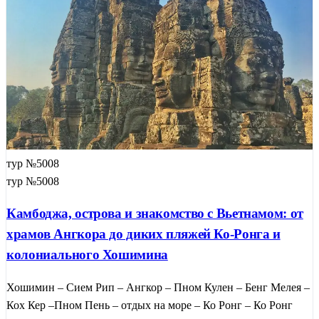
тур №5008
тур №5008
Камбоджа, острова и знакомство с Вьетнамом: от
храмов Ангкора до диких пляжей Ко-Ронга и
колониального Хошимина
Хошимин – Сием Рип – Ангкор – Пном Кулен – Бенг Мелея –
Кох Кер –Пном Пень – отдых на море – Ко Ронг – Ко Ронг