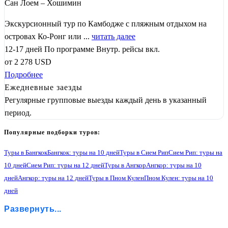
Сан Лоем – Хошимин
Экскурсионный тур по Камбодже с пляжным отдыхом на
островах Ко-Ронг или ...
читать далее
12-17 дней
По программе
Внутр. рейсы вкл.
от
2 278
USD
Подробнее
Ежедневные заезды
Регулярные групповые выезды каждый день в указанный
период.
Популярные подборки туров:
Туры в Бангкок
Бангкок: туры на 10 дней
Туры в Сием Рип
Сием Рип: туры на
10 дней
Сием Рип: туры на 12 дней
Туры в Ангкор
Ангкор: туры на 10
дней
Ангкор: туры на 12 дней
Туры в Пном Кулен
Пном Кулен: туры на 10
дней
Пном Кулен: туры на 12 дней
Туры в Бенг Мелею
Развернуть...
Бенг Мелея: туры на 10 дней
Бенг Мелея: туры на 12 дней
Туры в Кох Кер
Кох Кер: туры на 10 дней
Кох Кер: туры на 12 дней
Туры в Озеро Тонле Сап