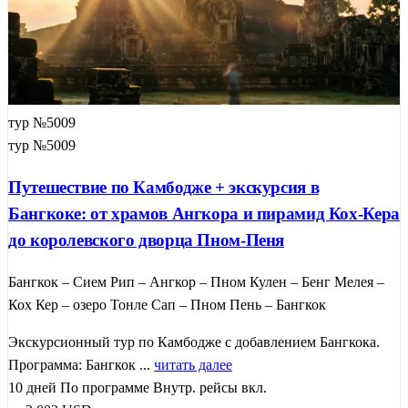
тур №5009
тур №5009
Путешествие по Камбодже + экскурсия в
Бангкоке: от храмов Ангкора и пирамид Кох-Кера
до королевского дворца Пном-Пеня
Бангкок – Сием Рип – Ангкор – Пном Кулен – Бенг Мелея –
Кох Кер – озеро Тонле Сап – Пном Пень – Бангкок
Экскурсионный тур по Камбодже с добавлением Бангкока.
Программа: Бангкок ...
читать далее
10 дней
По программе
Внутр. рейсы вкл.