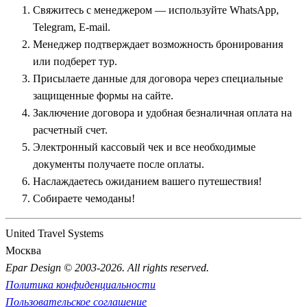
Свяжитесь с менеджером — используйте WhatsApp,
посещает укрепленный город Ангкор-Том с загадочным
Telegram, E-mail.
храмом Байон, на башнях которого высечены гигантские
Менеджер подтверждает возможность бронирования
каменные лики улыбающегося Будды, и опутанный корнями
или подберет тур.
столетних деревьев храм Та Пром, известный всему миру по
Присылаете данные для договора через специальные
фильмам о Ларе Крофт.
защищенные формы на сайте.
Заключение договора и удобная безналичная оплата на
Чтобы составить полное представление о масштабах древней
расчетный счет.
цивилизации, путевки включают поездки к скрытым и
Электронный кассовый чек и все необходимые
труднодоступным объектам в окрестностях Сием Рипа. Среди
документы получаете после оплаты.
них:
Наслаждаетесь ожиданием вашего путешествия!
Священное горное плато
Пном Кулен
— родина
Собираете чемоданы!
великой кхмерской империи, где туристы могут увидеть
уникальное русло реки с тысячей высеченных на дне
United Travel Systems
каменных лингамов, посетить буддийский монастырь на
Москва
скале и искупаться в чистейшем прохладном водопаде
Epar Design © 2003-2026. All rights reserved.
посреди джунглей;
Политика конфиденциальности
Загадочный храм
Бенг Мелея
— полностью
Пользовательское соглашение