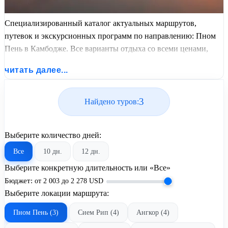
Специализированный каталог актуальных маршрутов,
путевок и экскурсионных программ по направлению: Пном
Пень в Камбодже. Все варианты отдыха со всеми ценами,
питанием, перелетом или автобусным проездом и актуальным
читать далее...
графиком заездов от United Travel Systems.
3
Найдено туров:
Выберите количество дней:
Все
10 дн.
12 дн.
Выберите конкретную длительность или «Все»
Бюджет:
от
2 003
до
2 278
USD
Выберите локации маршрута:
Пном Пень (3)
Сием Рип (4)
Ангкор (4)