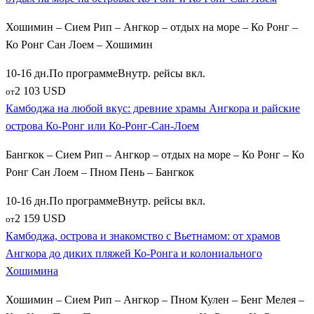
Хошимин – Сием Рип – Ангкор – отдых на море – Ко Ронг –
Райские острова и качественный отдых на море
Ко Ронг Сан Лоем – Хошимин
Прекрасным завершением насыщенного экскурсионного
10-16 дн.
По программе
Внутр. рейсы вкл.
гранд-тура по Камбодже становится первоклассный
2 103 USD
от
тропический
Отдых на море
. Наш каталог путевок
Камбоджа на любой вкус: древние храмы Ангкора и райские
предлагает путешественникам отправиться на южное
острова Ко-Ронг или Ко-Ронг-Сан-Лоем
побережье Сиамского залива, где расположены лучшие
уединенные острова страны, способные составить достойную
Бангкок – Сием Рип – Ангкор – отдых на море – Ко Ронг – Ко
конкуренцию курортам соседнего Таиланда:
Ронг Сан Лоем – Пном Пень – Бангкок
Сказочный остров
Ко Ронг
— бьет рекорды по
10-16 дн.
По программе
Внутр. рейсы вкл.
популярности среди любителей белоснежного песка,
2 159 USD
от
чистейшего лазурного океана и развитой пляжной
Камбоджа, острова и знакомство с Вьетнамом: от храмов
инфраструктуры с уютными отелями и вечерними
Ангкора до диких пляжей Ко-Ронга и колониального
прибрежными ресторанами;
Хошимина
Райский тропический
Ко Ронг Сан Лоем
(Ко Ронг
Хошимин – Сием Рип – Ангкор – Пном Кулен – Бенг Мелея –
Санлоем) — уединенный и тихий остров, практически