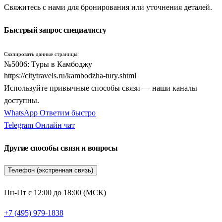
Свяжитесь с нами для бронирования или уточнения деталей.
с максимальным комфортом совместить изучение древней
кхмерской цивилизации с отдыхом на белоснежных
Быстрый запрос специалисту
островных пляжах. Такой формат идеально подходит для всех
категорий граждан, мечтающих сойти с привычных
Скопировать данные страницы:
туристических троп и прикоснуться к живой истории
№5006: Туры в Камбоджу
Востока.
https://citytravels.ru/kambodzha-tury.shtml
Используйте привычные способы связи — наши каналы
Главное преимущество, которое дают готовые экскурсионные
доступны.
программы — это безупречно продуманная внутренняя
WhatsApp
Ответим быстро
логистика и безопасность. Переезды между провинциями на
Telegram
Онлайн чат
комфортабельных автомобилях с кондиционером, проживание
в проверенных отелях и сопровождение профессиональных
Другие способы связи и вопросы
русскоязычных гидов делают путешествие легким и
познавательным. Программы составлены очень гибко: вы
Телефон (экстренная связь)
сможете без суеты изучить грандиозные храмовые комплексы,
принять участие в лодочных прогулках и завершить свой
Пн-Пт с 12:00 до 18:00 (МСК)
отпуск расслабленным пляжным релаксом у теплого океана.
+7 (495) 979-1838