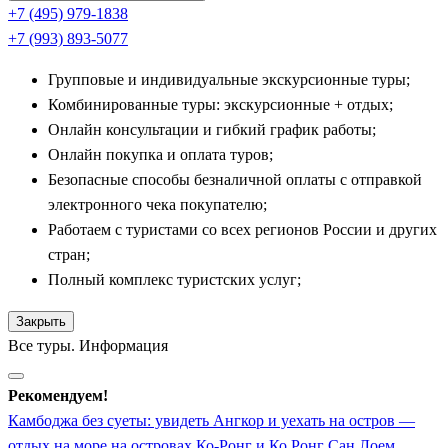
+7 (495) 979-1838
Полным контрастом тихому Сием Рипу выступает бурлящая
+7 (993) 893-5077
официальная столица Камбоджи — город
Пном Пень
Групповые и индивидуальные экскурсионные туры;
(Пномпень). Этот крупный мегаполис, раскинувшийся на
Комбинированные туры: экскурсионные + отдых;
слиянии рек Меконг и Тонлесап, удивляет сочетанием
Онлайн консультации и гибкий график работы;
французской колониальной архитектуры, современных
Онлайн покупка и оплата туров;
высоток и золотых буддийских крыш. Обзорная экскурсия
Безопасные способы безналичной оплаты с отправкой
включает посещение великолепного Королевского дворца,
электронного чека покупателю;
Серебряной пагоды, пол которой выложен тысячами
Работаем с туристами со всех регионов России и других
монолитных серебряных плиток, и старинного храма Ват
стран;
Пном на холме, давшего название городу.
Полный комплекс туристских услуг;
Личный или групповой гид также познакомит вас со
страницами непростой истории страны XX века. Группа
Закрыть
Все туры. Информация
посещает пронзительный Музей геноцида Туоль Сленг
(бывшая тюрьма S-21) и мемориальный комплекс «Поля
Рекомендуем!
смерти» Чоэнг Эк. Завершается пребывание в столице
Камбоджа без суеты: увидеть Ангкор и уехать на остров —
круизом на закате по реке Меконг и шопингом на колоритном
отдых на море на островах Ко-Ронг и Ко Ронг Сан Лоем
Центральном рынке.