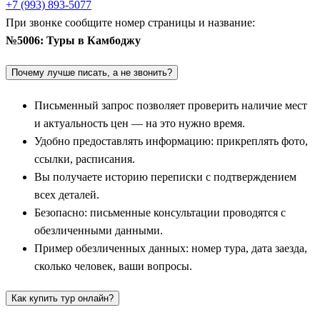
Величие кхмерской империи: Сием Рип и
+7 (993) 893-5077
При звонке сообщите номер страницы и название:
грандиозный Ангкор
№5006: Туры в Камбоджу
Главным центром притяжения и базовой точкой для
Почему лучше писать, а не звонить?
большинства экскурсионных маршрутов является колоритный
город
Сием Рип
. Этот уютный туристический оазис служит
Письменный запрос позволяет проверить наличие мест
официальными воротами к главному сокровищу страны.
и актуальность цен — на это нужно время.
Именно здесь расположен легендарный
Ангкор
—
Удобно предоставлять информацию: прикреплять фото,
колоссальный археологический комплекс и древняя столица
ссылки, расписания.
Кхмерской империи, раскинувшаяся на площади более 400
Вы получаете историю переписки с подтверждением
квадратных километров. Профессиональный гид проведет вас
всех деталей.
по самым интересным и наименее загруженным тропам этого
Безопасно: письменные консультации проводятся с
каменного лабиринта.
обезличенными данными.
Экскурсионная программа включает детальный осмотр
Пример обезличенных данных: номер тура, дата заезда,
шедевров древнего зодчества. Центральной точкой маршрута
сколько человек, ваши вопросы.
выступает исполинский Ангкор-Ват — величайшее
Как купить тур онлайн?
религиозное сооружение в истории человечества, чьи
очертания украшают национальный флаг страны. Группа