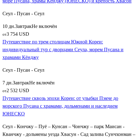
море Пусана, храмы Кёнджу (ЮНЕСКО) и крепость Хвасон
Сеул - Пусан - Сеул
10 дн.
Завтрак
Не включён
3 754 USD
от
Путешествие по трем столицам Южной Кореи:
индивидуальный тур с дворцами Сеула, морем Пусана и
храмами Кёнджу
Сеул - Пусан - Сеул
7 дн.
Завтрак
Не включён
2 532 USD
от
Путешествие сквозь эпохи Кореи: от улыбки Пэкче до
морского Пусана с храмами, дольменами и наследием
ЮНЕСКО
Сеул - Кончжу – Пуё – Кунсан – Чончжу – парк Маисан -
Кванчжу - дольмены уезда Хвасун - Сад залива Сунчхонман –