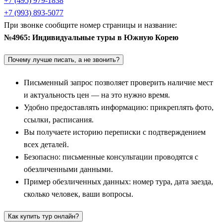
+7 (495) 979-1838
маршрута прекрасно дополнят древние столицы государства
+7 (993) 893-5077
Пэкче — города
Кончжу
и
Пуё
, а также портовый
Кунсан
,
При звонке сообщите номер страницы и название:
сохранивший архитектуру начала XX века.
№4965: Индивидуальные туры в Южную Корею
Природные заповедники и эко-туризм: Сокчо и
Почему лучше писать, а не звонить?
остров Чеджу
Письменный запрос позволяет проверить наличие мест
Природа Южной Кореи очаровывает в любое время года:
и актуальность цен — на это нужно время.
весной страна утопает в цветущей вишне, а осенью склоны
Удобно предоставлять информацию: прикреплять фото,
гор окрашиваются в пылающие багряные и золотые тона.
ссылки, расписания.
Любителям горных пейзажей стоит отправиться на восток в
Вы получаете историю переписки с подтверждением
провинцию
Канвон
и остановиться в приморском городе
всех деталей.
Сокчо
. Это главные ворота в великолепный национальный
Безопасно: письменные консультации проводятся с
Парк Сароксан
(Сораксан). Персональный гид поможет
обезличенными данными.
составить оптимальный пешеходный трек по заповеднику
Пример обезличенных данных: номер тура, дата заезда,
мимо водопадов и буддийских храмов или организует
сколько человек, ваши вопросы.
комфортный подъем на канатной дороге к вершине
Квонгымсон.
Как купить тур онлайн?