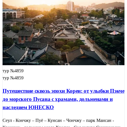
тур №4859
тур №4859
Путешествие сквозь эпохи Кореи: от улыбки Пэкче
до морского Пусана с храмами, дольменами и
наследием ЮНЕСКО
Сеул - Кончжу – Пуё – Кунсан – Чончжу – парк Маисан -