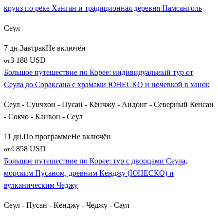
Москвы часто включают удобные стыковки, что дает
круиз по реке Ханган и традиционная деревня Намсанголь
возможность туристам по пути скорректировать маршрут и
Сеул
провести несколько дней в Китае. Вы можете разнообразить
свой отпуск, добавив в программу величественный
7 дн.
Завтрак
Не включён
исторический
Пекин
, ультрасовременный
Шанхай
или
3 188 USD
от
изысканный
Ханчжоу
с его знаменитым озером Сиху. Также
Большое путешествие по Корее: индивидуальный тур от
среди транзитных авиамаршрутов популярностью пользуется
Сеула до Сораксана с храмами ЮНЕСКО и ночевкой в ханок
столица Узбекистана —
Ташкент
, предлагающая комфортные
варианты перелетов.
Сеул - Сунчхон - Пусан - Кёнчжу - Андонг - Северный Кенсан
- Сокчо - Канвон - Сеул
Как забронировать индивидуальное путешествие
11 дн.
По программе
Не включён
мечты
4 858 USD
от
Большое путешествие по Корее: тур с дворцами Сеула,
Выбирая гибкие индивидуальные туры, вы получаете
морским Пусаном, древним Кёнджу (ЮНЕСКО) и
путешествие, созданное исключительно под ваши запросы.
вулканическим Чеджу
Вы можете заранее согласовать с менеджером все детали:
категорию отелей (от футуристических дизайн-гостиниц до
Сеул - Пусан - Кёнджу - Чеджу - Саул
традиционных домов ханок), тип внутренних трансферов