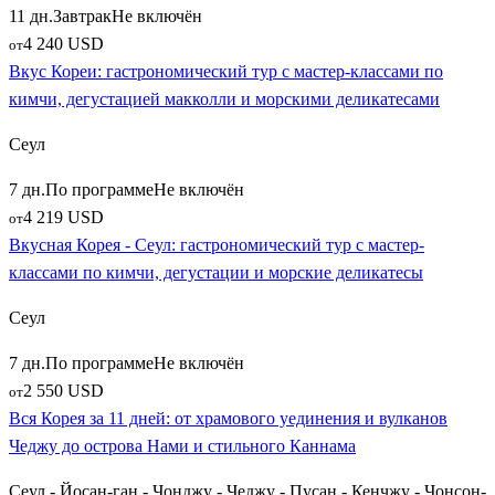
(скоростные поезда KTX или персональный автомобиль с
11 дн.
Завтрак
Не включён
водителем) и наполнение экскурсий. Позвольте себе
4 240 USD
от
исследовать Южную Корею без суеты и шаблонов, открывая
Вкус Кореи: гастрономический тур с мастер-классами по
для себя эту удивительную страну с самой лучшей стороны!
кимчи, дегустацией макколли и морскими деликатесами
Сеул
7 дн.
По программе
Не включён
4 219 USD
от
Вкусная Корея - Сеул: гастрономический тур с мастер-
классами по кимчи, дегустации и морские деликатесы
Сеул
7 дн.
По программе
Не включён
2 550 USD
от
Вся Корея за 11 дней: от храмового уединения и вулканов
Чеджу до острова Нами и стильного Каннама
Сеул - Йосан-ган - Чонджу - Чеджу - Пусан - Кенчжу - Чонсон-