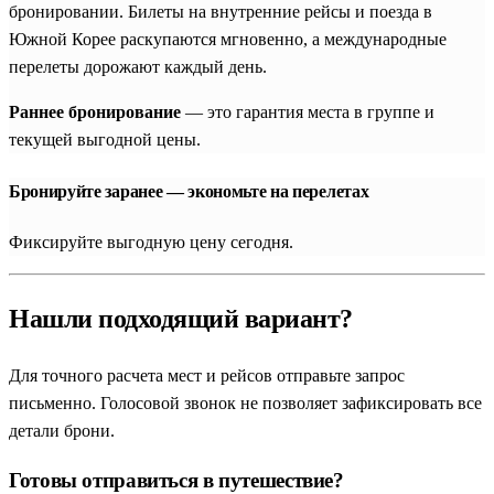
комплекс королевских гробниц
Тонгурын
и исторический
бронировании. Билеты на внутренние рейсы и поезда в
город
Сувон
с его монументальной крепостью Хвасон.
Южной Корее раскупаются мгновенно, а международные
перелеты дорожают каждый день.
Вторым по величине и значимости городом страны является
колоритный
Пусан
— морская столица Южной Кореи.
Раннее бронирование
— это гарантия места в группе и
Индивидуальный формат поездки позволит вам с комфортом
текущей выгодной цены.
изучить этот многогранный мегаполис: от знаменитого
песчаного пляжа Хэундэ и футуристического района Центум
Бронируйте заранее — экономьте на перелетах
Сити до красочной культурной деревни Камчхон,
раскинувшейся на склонах холмов. Личный гид покажет вам
Фиксируйте выгодную цену сегодня.
лучшие видовые площадки на океан и поможет
сориентироваться на крупнейшем рыбном рынке Джагальчи,
Нашли подходящий вариант?
где можно попробовать свежайшие морепродукты.
Историческое наследие: Кёнчжу, Чонджу и древние
Для точного расчета мест и рейсов отправьте запрос
письменно. Голосовой звонок не позволяет зафиксировать все
столицы
детали брони.
Для тех, кто хочет глубоко погрузиться в летописи древних
Готовы отправиться в путешествие?
корейских государств, обязательным пунктом станет