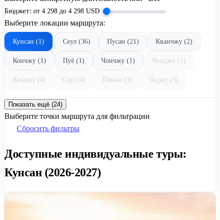
Бюджет:
от
4 298
до
4 298
USD
Выберите локации маршрута:
Кунсан (1)
Сеул (36)
Пусан (21)
Кванчжу (2)
Кончжу (1)
Пуё (1)
Чончжу (1)
Чонджу (5)
Кенджу (4)
Саул (4)
Пекин (3)
Чеджу (3)
Показать ещё (24)
Выберите точки маршрута для фильтрации
Сбросить фильтры
Доступные индивидуальные туры:
Кунсан (2026-2027)