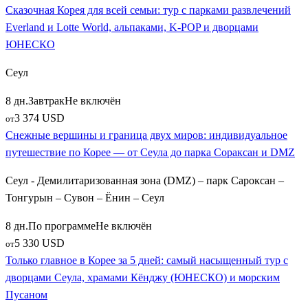
Сказочная Корея для всей семьи: тур с парками развлечений
Everland и Lotte World, альпаками, K-POP и дворцами
ЮНЕСКО
Сеул
8 дн.
Завтрак
Не включён
3 374 USD
от
Снежные вершины и граница двух миров: индивидуальное
путешествие по Корее — от Сеула до парка Сораксан и DMZ
Сеул - Демилитаризованная зона (DMZ) – парк Сароксан –
Тонгурын – Сувон – Ёнин – Сеул
8 дн.
По программе
Не включён
5 330 USD
от
Только главное в Корее за 5 дней: самый насыщенный тур с
дворцами Сеула, храмами Кёнджу (ЮНЕСКО) и морским
Пусаном