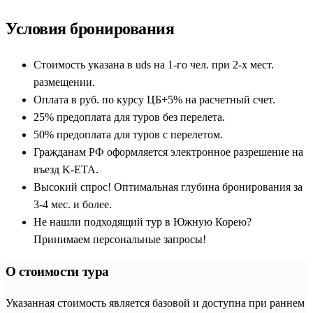
парке, устроить спонтанный шопинг или провести вечер в
аутентичном корейском ресторанчике.
Условия бронирования
Главные мегаполисы: футуристический Сеул и
Стоимость указана в uds на 1-го чел. при 2-х мест.
портовый Пусан
размещении.
Оплата в руб. по курсу ЦБ+5% на расчетный счет.
Сердцем любого путешествия по Стране утренней свежести
25% предоплата для туров без перелета.
является динамичный
Сеул
(встречается также
50% предоплата для туров с перелетом.
транслитерация
Саул
). Столица Кореи поражает своим
Гражданам РФ оформляется электронное разрешение на
масштабом. Персональные экскурсии позволят вам без
въезд K-ETA.
спешки осмотреть главные королевские дворцы династии
Высокий спрос! Оптимальная глубина бронирования за
Чосон, такие как Кёнбоккун и Чхандоккун, примерить
3-4 мес. и более.
традиционный костюм ханбок и прогуляться по аутентичным
Не нашли подходящий тур в Южную Корею?
улочкам старинного района Инсадон. Для любителей
Принимаем персональные запросы!
природы в черте города доступен величественный
Национальный парк Пукхансан
, маршруты по которому гид
О стоимости тура
подберет под ваш уровень физической подготовки. В
окрестностях столицы также стоит посетить грандиозный
Указанная стоимость является базовой и доступна при раннем