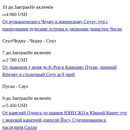
10 дн.
Завтрак
Не включён
4 060 USD
от
От вулканического Чеджу к имперскому Сеулу: тур с
природными чудесами острова и дворцами династии Чосон
Сеул/Чеджу - Чеджу - Сеул
7 дн.
Завтрак
Не включён
2 700 USD
от
От драконов у моря до K-Pop в Каннаме: Пусан, древний
Кёнджу и столичный Сеул за 9 дней
Пусан - Саул
9 дн.
Завтрак
Не включён
5 450 USD
от
От камелий Одонга до храмов ЮНЕСКО в Южной Корее: тур
с морской канатной дорогой Йосу, Сунчхонманом и
наследием Силла