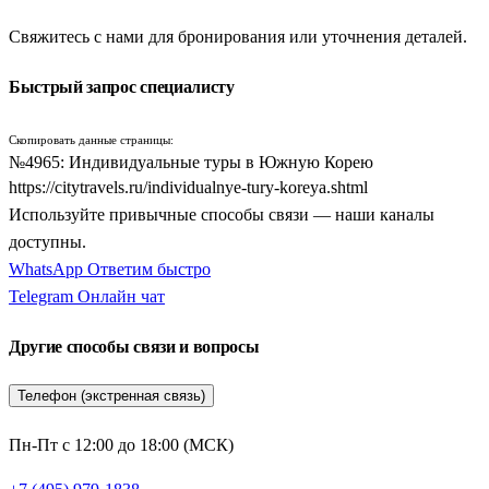
легендарный
Кенджу
(в путеводителях используются разные
Свяжитесь с нами для бронирования или уточнения деталей.
варианты написания —
Кёнджу
,
Кёнчжу
, а также
Кенчжу
).
Этот город называют музеем без стен, ведь он являлся
Быстрый запрос специалисту
столицей древнего царства Силла. В индивидуальном туре вы
сможете не торопясь осмотреть древнейшую обсерваторию
Скопировать данные страницы:
Чхомсондэ, буддийский храм Булгукса и мистический
№4965: Индивидуальные туры в Южную Корею
скальный грот Соккурам. Маршрут по региону
Северный
https://citytravels.ru/individualnye-tury-koreya.shtml
Кенсан
позволит прикоснуться к истокам национальной
Используйте привычные способы связи — наши каналы
культуры.
доступны.
WhatsApp
Ответим быстро
Еще одной культурной жемчужиной является очаровательный
Telegram
Онлайн чат
Чонджу
(в туристических программах также —
Чончжу
).
Город знаменит своей огромной деревней традиционных
Другие способы связи и вопросы
домов ханок, где можно остаться на ночь, чтобы
прочувствовать дух старой Кореи. Именно Чонджу считается
Телефон (экстренная связь)
родиной культового корейского блюда пибимпаб, и личный
гид обязательно отвезет вас в лучшее нетуристическое
Пн-Пт с 12:00 до 18:00 (МСК)
заведение для его дегустации. Историческую линию