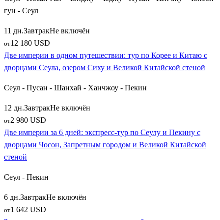
гун - Сеул
11 дн.
Завтрак
Не включён
12 180 USD
от
Две империи в одном путешествии: тур по Корее и Китаю с
дворцами Сеула, озером Сиху и Великой Китайской стеной
Сеул - Пусан - Шанхай - Ханчжоу - Пекин
12 дн.
Завтрак
Не включён
2 980 USD
от
Две империи за 6 дней: экспресс-тур по Сеулу и Пекину с
дворцами Чосон, Запретным городом и Великой Китайской
стеной
Сеул - Пекин
6 дн.
Завтрак
Не включён
1 642 USD
от