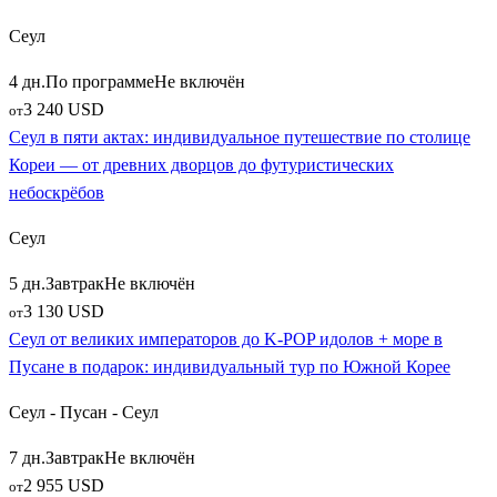
Сеул
4 дн.
По программе
Не включён
3 240 USD
от
Сеул в пяти актах: индивидуальное путешествие по столице
Кореи — от древних дворцов до футуристических
небоскрёбов
Сеул
5 дн.
Завтрак
Не включён
3 130 USD
от
Сеул от великих императоров до K-POP идолов + море в
Пусане в подарок: индивидуальный тур по Южной Корее
Сеул - Пусан - Сеул
7 дн.
Завтрак
Не включён
2 955 USD
от