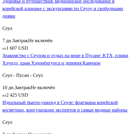
Здоровье и путешествия: медицинское обследование в
корейской клинике с экскурсиями по Сеулу и свободными
днями
Сеул
7 дн.
Завтрак
Не включён
1 607 USD
от
Знакомство с Сеулом и отдых на море в Пусане: KTX, пляжи
Хэундэ, храм Хэдонёнгунса и деревня Камчхон
Сеул - Пусан - Сеул
10 дн.
Завтрак
Не включён
2 425 USD
от
Идеальный бьюти‑уикенд в Сеуле: флагманы корейской
косметики, консультации экспертов и самые модные районы
Сеул