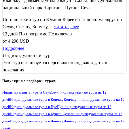
Кванчжу - дольмены уезда Хвасун - Сад залива Сунчхонман –
национальный парк Чирисан – Пусан –Сеул
Исторический тур по Южной Корее на 12 дней: маршрут по
Сеулу, Сосану, Кончжу, ...
читать далее
12 дней
По программе
Не включён
от
4 298
USD
Подробнее
Индивидуальный тур
Этот тур организуется персонально под ваши даты и
пожелания.
Популярные подборки туров:
Индивидуальные туры в Сеул
Сеул: индивидуальные туры на 12
дней
Индивидуальные туры в Кончжу
Кончжу: индивидуальные туры на 12
дней
Индивидуальные туры в Пуё
Пуё: индивидуальные туры на 12
дней
Индивидуальные туры в Кунсан
Кунсан: индивидуальные туры на 12
дней
Индивидуальные туры в Чончжу
Чончжу: индивидуальные туры на 12
дней