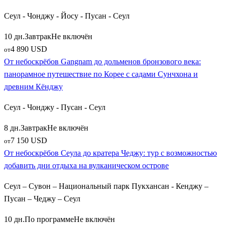
Сеул - Чонджу - Йосу - Пусан - Сеул
10 дн.
Завтрак
Не включён
4 890 USD
от
От небоскрёбов Gangnam до дольменов бронзового века:
панорамное путешествие по Корее с садами Сунчхона и
древним Кёнджу
Сеул - Чонджу - Пусан - Сеул
8 дн.
Завтрак
Не включён
7 150 USD
от
От небоскрёбов Сеула до кратера Чеджу: тур с возможностью
добавить дни отдыха на вулканическом острове
Сеул – Сувон – Национальный парк Пукхансан - Кенджу –
Пусан – Чеджу – Сеул
10 дн.
По программе
Не включён