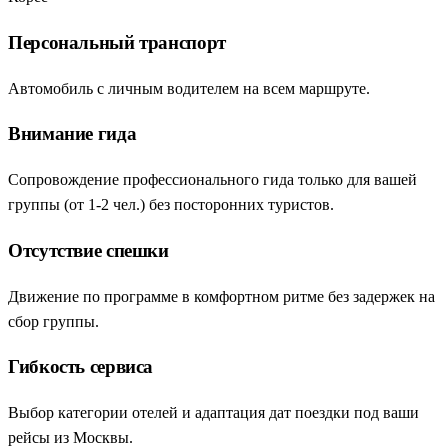
азиатское государство, каждый путешественник мечтает об
идеальном балансе между экскурсиями и отдыхом.
Персональный транспорт
Индивидуальные туры в Южную Корею предоставляют
именно такую возможность. Данный формат путешествий не
Автомобиль с личным водителем на всем маршруте.
является закрытым премиум-сегментом. Это доступный и
Внимание гида
максимально удобный способ для всех категорий граждан
скорректировать программу под свои интересы еще до выезда
Сопровождение профессионального гида только для вашей
и исследовать страну в комфортном ритме.
группы (от 1-2 чел.) без посторонних туристов.
Главная ценность, которую обеспечивают персональные
Отсутствие спешки
путевки — абсолютная свобода перемещений и
индивидуальный подход гида. Личный проводник
Движение по программе в комфортном ритме без задержек на
ориентируется исключительно на вашу группу, адаптируя
сбор группы.
скорость прогулок и маршрут под состав участников. Если вы
отправляетесь в поездку с маленькими детьми, пожилыми
Гибкость сервиса
родственниками или в компании друзей, гид всегда подберет
оптимальный темп. Вам не придется подстраиваться под
Выбор категории отелей и адаптация дат поездки под ваши
большую группу: вы сможете дольше оставаться в красивом
рейсы из Москвы.