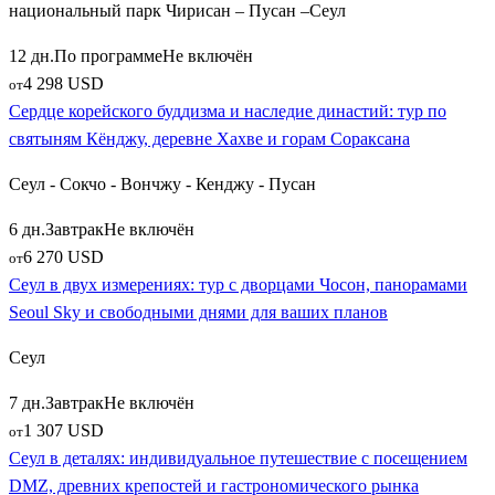
национальный парк Чирисан – Пусан –Сеул
12 дн.
По программе
Не включён
4 298 USD
от
Сердце корейского буддизма и наследие династий: тур по
святыням Кёнджу, деревне Хахве и горам Сораксана
Сеул - Сокчо - Вончжу - Кенджу - Пусан
6 дн.
Завтрак
Не включён
6 270 USD
от
Сеул в двух измерениях: тур с дворцами Чосон, панорамами
Seoul Sky и свободными днями для ваших планов
Сеул
7 дн.
Завтрак
Не включён
1 307 USD
от
Сеул в деталях: индивидуальное путешествие с посещением
DMZ, древних крепостей и гастрономического рынка