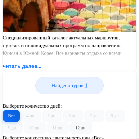
Специализированный каталог актуальных маршрутов,
путевок и индивидуальных программ по направлению:
Кунсан в Южной Корее. Все варианты отдыха со всеми
ценами, питанием, перелетом или автобусным проездом и
читать далее...
актуальным графиком заездов от United Travel Systems.
1
Найдено туров:
Выберите количество дней:
Все
4 дн.
5 дн.
6 дн.
7 дн.
8 дн.
9 дн.
10 дн.
11 дн.
12 дн.
Выберите конкретную длительность или «Все»