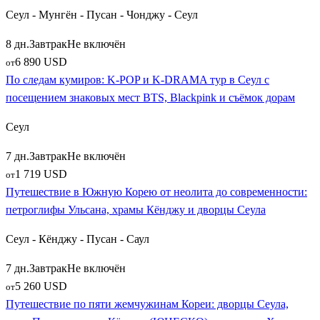
Сеул - Мунгён - Пусан - Чонджу - Сеул
8 дн.
Завтрак
Не включён
6 890 USD
от
По следам кумиров: K‑POP и K‑DRAMA тур в Сеул с
посещением знаковых мест BTS, Blackpink и съёмок дорам
Сеул
7 дн.
Завтрак
Не включён
1 719 USD
от
Путешествие в Южную Корею от неолита до современности:
петроглифы Ульсана, храмы Кёнджу и дворцы Сеула
Сеул - Кёнджу - Пусан - Саул
7 дн.
Завтрак
Не включён
5 260 USD
от
Путешествие по пяти жемчужинам Кореи: дворцы Сеула,