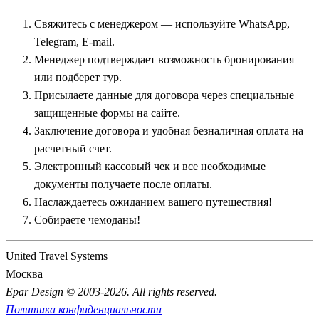
Совершенно иную, субтропическую природу предлагает
Свяжитесь с менеджером — используйте WhatsApp,
легендарный остров вулканического происхождения
Чеджу
Telegram, E-mail.
(Чеджудо). Экскурсионная программа на острове полностью
Менеджер подтверждает возможность бронирования
адаптируется под ваши пожелания. На личном автомобиле вы
или подберет тур.
сможете с комфортом доехать до величественного вулкана
Присылаете данные для договора через специальные
Халласан, увидеть уникальные базальтовые скалы
защищенные формы на сайте.
Чусэнджолли, водопады и познакомиться с культурой
Заключение договора и удобная безналичная оплата на
знаменитых женщин-ныряльщиц хэнё. Эко-составляющую
расчетный счет.
тура отлично дополнит поездка в живописный уезд
Чонсон-
Электронный кассовый чек и все необходимые
гун
, славящийся своими первозданными ландшафтами.
документы получаете после оплаты.
Наслаждаетесь ожиданием вашего путешествия!
Уникальные локации и скрытые сокровища Юга
Собираете чемоданы!
Индивидуальный подход к составлению путевки позволяет
United Travel Systems
включать в маршрут редкие, но невероятно интересные
Москва
уголки южной части полуострова. Путешественники часто
Epar Design © 2003-2026. All rights reserved.
выбирают для визита колоритный
Кванчжу
— центр
Политика конфиденциальности
современного искусства и гастрономии. Отсюда удобно