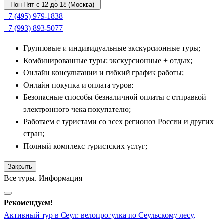
Город
Вончжу
, привлекающий любителей искусства
Пон-Пят с 12 до 18 (Москва)
уникальным музеем Музей САН, гармонично
+7 (495) 979-1838
вписанным в горный ландшафт.
+7 (993) 893-5077
Для тех, кто интересуется современной историей и
Групповые и индивидуальные экскурсионные туры;
геополитикой, незабываемым опытом станет поездка на
Комбинированные туры: экскурсионные + отдых;
границу с Северной Кореей. Экскурсия в знаменитую
Онлайн консультации и гибкий график работы;
Демилитаризованную зону
(широко известную под
Онлайн покупка и оплата туров;
аббревиатурой
DMZ
) в индивидуальном формате позволяет
Безопасные способы безналичной оплаты с отправкой
без спешки осмотреть подземные туннели, смотровые
электронного чека покупателю;
площадки с видами на территорию КНДР и исторические
Работаем с туристами со всех регионов России и других
мемориальные комплексы.
стран;
Полный комплекс туристских услуг;
Транзитные возможности и комбинированные
маршруты
Закрыть
Все туры. Информация
Удобное географическое положение Южной Кореи позволяет
легко совмещать путешествие по полуострову с посещением
Рекомендуем!
других знаковых мегаполисов Азии. Транзитные путевки из
Активный тур в Сеул: велопрогулка по Сеульскому лесу,