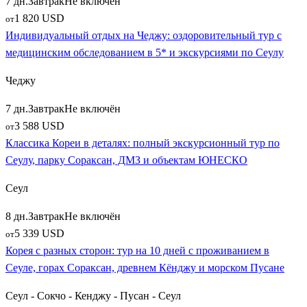
7 дн.
Завтрак
Не включён
1 820 USD
от
Индивидуальный отдых на Чеджу: оздоровительный тур с
медицинским обследованием в 5* и экскурсиями по Сеулу
Чеджу
7 дн.
Завтрак
Не включён
3 588 USD
от
Классика Кореи в деталях: полный экскурсионный тур по
Сеулу, парку Сораксан, ДМЗ и объектам ЮНЕСКО
Сеул
8 дн.
Завтрак
Не включён
5 339 USD
от
Корея с разных сторон: тур на 10 дней с проживанием в
Сеуле, горах Сораксан, древнем Кёнджу и морском Пусане
Сеул - Сокчо - Кенджу - Пусан - Сеул