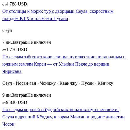
4 788 USD
от
От столицы к морю: тур с дворцами Сеула, скоростным
поездом KTX и пляжами Пусана
Сеул
7 дн.
Завтрак
Не включён
1 776 USD
от
По следам забытого королевства: путешествие по западным и
южным землям Кореи — от Улыбки Пэкче до вершин
Чирисана
Сеул - Йосан-ган - Чонджу - Кванчжу - Пусан - Кёнчжу
9 дн.
Завтрак
Не включён
9 830 USD
от
По следам королей и буддийских монахов: путешествие из
Сеула в древний Кёнджу, к горам Маисан и родине династии
Чосон