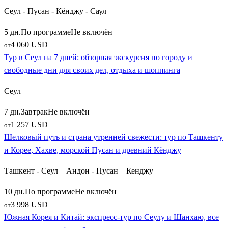
Сеул - Пусан - Кёнджу - Саул
5 дн.
По программе
Не включён
4 060 USD
от
Тур в Сеул на 7 дней: обзорная экскурсия по городу и
свободные дни для своих дел, отдыха и шоппинга
Сеул
7 дн.
Завтрак
Не включён
1 257 USD
от
Шелковый путь и страна утренней свежести: тур по Ташкенту
и Корее, Хахве, морской Пусан и древний Кёнджу
Ташкент - Сеул – Андон - Пусан – Кенджу
10 дн.
По программе
Не включён
3 998 USD
от
Южная Корея и Китай: экспресс-тур по Сеулу и Шанхаю, все