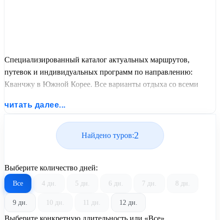
Специализированный каталог актуальных маршрутов,
путевок и индивидуальных программ по направлению:
Кванчжу в Южной Корее. Все варианты отдыха со всеми
ценами, питанием, перелетом или автобусным проездом и
читать далее...
актуальным графиком заездов от United Travel Systems.
2
Найдено туров:
Выберите количество дней:
Все
4 дн.
5 дн.
6 дн.
7 дн.
8 дн.
9 дн.
10 дн.
11 дн.
12 дн.
Выберите конкретную длительность или «Все»