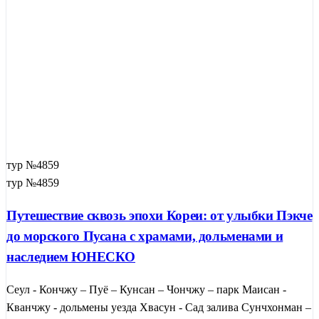
тур №4859
тур №4859
Путешествие сквозь эпохи Кореи: от улыбки Пэкче
до морского Пусана с храмами, дольменами и
наследием ЮНЕСКО
Сеул - Кончжу – Пуё – Кунсан – Чончжу – парк Маисан -
Кванчжу - дольмены уезда Хвасун - Сад залива Сунчхонман –