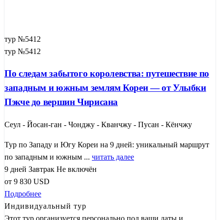
тур №5412
тур №5412
По следам забытого королевства: путешествие по
западным и южным землям Кореи — от Улыбки
Пэкче до вершин Чирисана
Сеул - Йосан-ган - Чонджу - Кванчжу - Пусан - Кёнчжу
Тур по Западу и Югу Кореи на 9 дней: уникальный маршрут
по западным и южным ...
читать далее
9 дней
Завтрак
Не включён
от
9 830
USD
Подробнее
Индивидуальный тур
Этот тур организуется персонально под ваши даты и