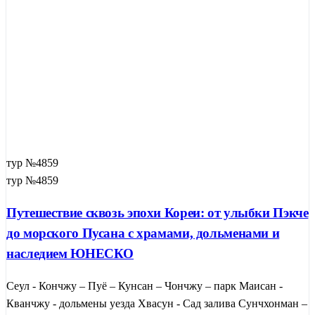
тур №4859
тур №4859
Путешествие сквозь эпохи Кореи: от улыбки Пэкче
до морского Пусана с храмами, дольменами и
наследием ЮНЕСКО
Сеул - Кончжу – Пуё – Кунсан – Чончжу – парк Маисан -
Кванчжу - дольмены уезда Хвасун - Сад залива Сунчхонман –