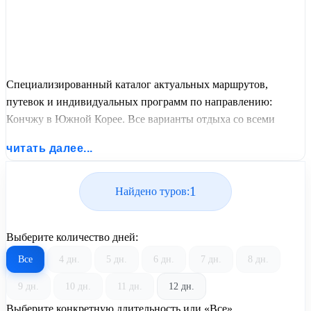
Специализированный каталог актуальных маршрутов,
путевок и индивидуальных программ по направлению:
Кончжу в Южной Корее. Все варианты отдыха со всеми
ценами, питанием, перелетом или автобусным проездом и
читать далее...
актуальным графиком заездов от United Travel Systems.
1
Найдено туров:
Выберите количество дней:
Все
4 дн.
5 дн.
6 дн.
7 дн.
8 дн.
9 дн.
10 дн.
11 дн.
12 дн.
Выберите конкретную длительность или «Все»