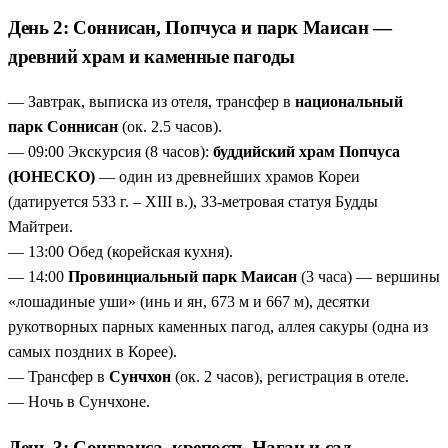
День 2: Соннисан, Попчуса и парк Маисан —
древний храм и каменные пагоды
— Завтрак, выписка из отеля, трансфер в
национальный
парк Соннисан
(ок. 2.5 часов).
— 09:00 Экскурсия (8 часов):
буддийский храм Попчуса
(ЮНЕСКО)
— один из древнейших храмов Кореи
(датируется 533 г. – XIII в.), 33-метровая статуя Будды
Майтреи.
— 13:00 Обед (корейская кухня).
— 14:00
Провинциальный парк Маисан
(3 часа) — вершины
«лошадиные уши» (инь и ян, 673 м и 667 м), десятки
рукотворных парных каменных пагод, аллея сакуры (одна из
самых поздних в Корее).
— Трансфер в
Сунчхон
(ок. 2 часов), регистрация в отеле.
— Ночь в Сунчхоне.
День 3: Сонгванса, крепость Наган и сад