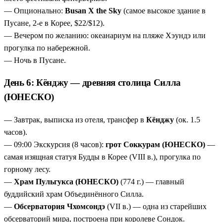
— Опционально:
Busan X the Sky
(самое высокое здание в
Пусане, 2-е в Корее, $22/$12).
— Вечером по желанию: океанариум на пляже Хэундэ или
прогулка по набережной.
— Ночь в Пусане.
День 6: Кёнджу — древняя столица Силла
(ЮНЕСКО)
— Завтрак, выписка из отеля, трансфер в
Кёнджу
(ок. 1.5
часов).
— 09:00 Экскурсия (8 часов):
грот Соккурам (ЮНЕСКО)
—
самая изящная статуя Будды в Корее (VIII в.), прогулка по
горному лесу.
—
Храм Пульгукса (ЮНЕСКО)
(774 г.) — главный
буддийский храм Объединённого Силла.
—
Обсерватория Чхомсондэ
(VII в.) — одна из старейших
обсерваторий мира, построена при королеве Сондок.