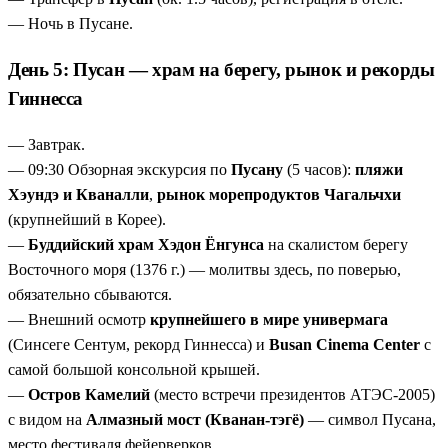
— Ночь в Пусане.
День 5: Пусан — храм на берегу, рынок и рекорды
Гиннесса
— Завтрак.
— 09:30 Обзорная экскурсия по
Пусану
(5 часов):
пляжи
Хэундэ и Кваналли
,
рынок морепродуктов Чагальчхи
(крупнейший в Корее).
—
Буддийский храм Хэдон Ёнгунса
на скалистом берегу
Восточного моря (1376 г.) — молитвы здесь, по поверью,
обязательно сбываются.
— Внешний осмотр
крупнейшего в мире универмага
(Синсеге Сентум, рекорд Гиннесса) и
Busan Cinema Center
с
самой большой консольной крышей.
—
Остров Камелий
(место встречи президентов АТЭС-2005)
с видом на
Алмазный мост (Кванан-тэгё)
— символ Пусана,
место фестиваля фейерверков.