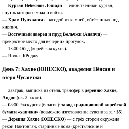
—
Курган Небесной Лошади
— единственный курган,
внутрь которого можно войти.
—
Храм Пунхванса
с пагодой из камней, обтёсанных под
кирпич.
—
Восточный дворец и пруд Вольчжи (Анапчи)
—
прекрасное место для вечерних прогулок.
— 13:00 Обед (корейская кухня).
— Ночь в Кёнджу.
День 7: Хахве (ЮНЕСКО), академия Пёнсан и
озеро Чусанчжи
— Завтрак, выписка из отеля, трансфер в
деревню Хахве,
Андон
(ок. 2 часов).
— 08:00 Экскурсия (6 часов):
завод традиционной корейской
бумаги «ханчжи»
(возможно изготовление сувенира за ~$5).
—
Деревня Хахве (ЮНЕСКО)
— с трёх сторон окружена
рекой Нактонган, старинные дома (крестьянские и