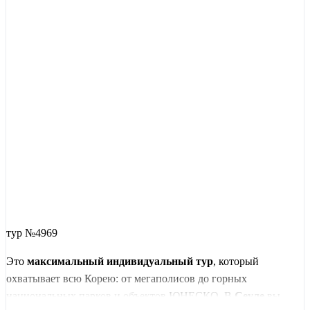
тур №4969
Это
максимальный индивидуальный тур
, который
охватывает всю Корею: от мегаполисов до горных
национальных парков и объектов ЮНЕСКО. В
Сеуле
вы