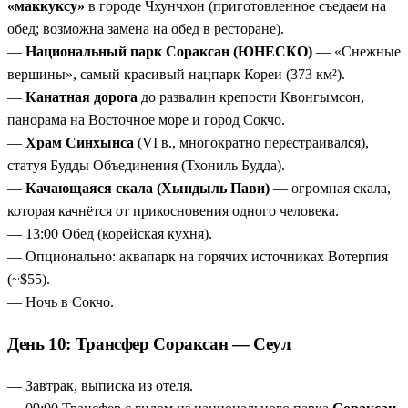
«маккуксу»
в городе Чхунчхон (приготовленное съедаем на
обед; возможна замена на обед в ресторане).
—
Национальный парк Сораксан (ЮНЕСКО)
— «Снежные
вершины», самый красивый нацпарк Кореи (373 км²).
—
Канатная дорога
до развалин крепости Квонгымсон,
панорама на Восточное море и город Сокчо.
—
Храм Синхынса
(VI в., многократно перестраивался),
статуя Будды Объединения (Тхониль Будда).
—
Качающаяся скала (Хындыль Пави)
— огромная скала,
которая качнётся от прикосновения одного человека.
— 13:00 Обед (корейская кухня).
— Опционально: аквапарк на горячих источниках Вотерпия
(~$55).
— Ночь в Сокчо.
День 10: Трансфер Сораксан — Сеул
— Завтрак, выписка из отеля.