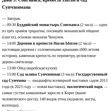
Сунчхонмана
— Завтрак.
— 09:30
Буддийский монастырь Сонгванса
(2 часа) — один
из трёх храмов триратны, посвящён монашеской общине
(сангхе), основан монахом Чинулем.
— 14:00
Деревня в крепости Наган Ыпсон
(2 часа) —
настоящая деревня с соломенными крышами (600-летняя
история), каменная крепость по периметру, реликтовое
дерево-святилище.
— 13:00 Обед (корейская кухня).
— 15:00
Сад залива Сунчхонман
(3 часа):
Государственный
сад Сунчхона
— ландшафты всемирной выставки садов 2013
года (в 2023 году — новая выставка),
экологический парк
—
самые густые камышовые заросли в Корее (выше
человеческого роста), 140 видов птиц (журавли, аисты,
колпицы).