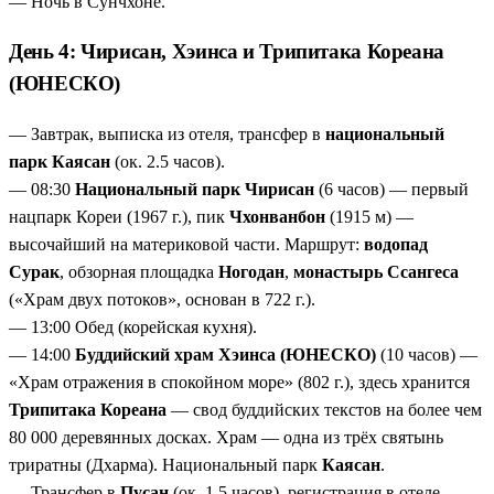
— Ночь в Сунчхоне.
День 4: Чирисан, Хэинса и Трипитака Кореана
(ЮНЕСКО)
— Завтрак, выписка из отеля, трансфер в
национальный
парк Каясан
(ок. 2.5 часов).
— 08:30
Национальный парк Чирисан
(6 часов) — первый
нацпарк Кореи (1967 г.), пик
Чхонванбон
(1915 м) —
высочайший на материковой части. Маршрут:
водопад
Сурак
, обзорная площадка
Ногодан
,
монастырь Ссангеса
(«Храм двух потоков», основан в 722 г.).
— 13:00 Обед (корейская кухня).
— 14:00
Буддийский храм Хэинса (ЮНЕСКО)
(10 часов) —
«Храм отражения в спокойном море» (802 г.), здесь хранится
Трипитака Кореана
— свод буддийских текстов на более чем
80 000 деревянных досках. Храм — одна из трёх святынь
триратны (Дхарма). Национальный парк
Каясан
.
— Трансфер в
Пусан
(ок. 1.5 часов), регистрация в отеле.