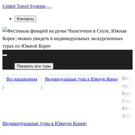
United Travel Systems
Контакты
Показать все туры
Инди
Все направления
Индивидуальные туры в Южную Корею
тур 
/
/
Корею 
Сорак
Кёндж
Хэинс
Индивидуальные туры в Южную Корею