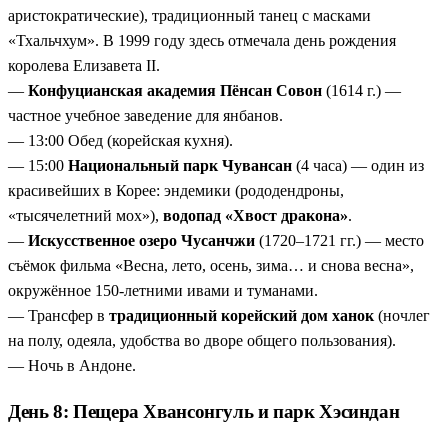
аристократические), традиционный танец с масками
«Тхальчхум». В 1999 году здесь отмечала день рождения
королева Елизавета II.
—
Конфуцианская академия Пёнсан Совон
(1614 г.) —
частное учебное заведение для янбанов.
— 13:00 Обед (корейская кухня).
— 15:00
Национальный парк Чувансан
(4 часа) — один из
красивейших в Корее: эндемики (рододендроны,
«тысячелетний мох»),
водопад «Хвост дракона»
.
—
Искусственное озеро Чусанчжи
(1720–1721 гг.) — место
съёмок фильма «Весна, лето, осень, зима… и снова весна»,
окружённое 150-летними ивами и туманами.
— Трансфер в
традиционный корейский дом ханок
(ночлег
на полу, одеяла, удобства во дворе общего пользования).
— Ночь в Андоне.
День 8: Пещера Хвансонгуль и парк Хэсиндан