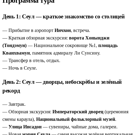
Программа тура
4 объекта ЮНЕСКО
— посещение крепости Хвасон,
храма Пульгукса, грота Соккурам и вулканического
День 1: Сеул — краткое знакомство со столицей
острова Чеджу, включенных в список всемирного
наследия.
— Прибытие в аэропорт
Инчхон
, встреча.
Уникальный опыт Temple Life
— программа в
— Краткая обзорная экскурсия:
ворота Хонынджи
монастыре Кымсонса с чайной церемонией,
(Тондэмун)
— Национальное сокровище №1,
площадь
вегетарианской трапезой и медитацией для погружения
Кванхвамун
, памятник адмиралу Ли Сунсину.
в буддийскую культуру Кореи.
— Трансфер в отель, отдых.
Гибкость программы
— опция добавления дней
— Ночь в Сеуле.
отдыха на Чеджу по запросу позволяет адаптировать тур
День 2: Сеул — дворцы, небоскрёбы и зелёный
под ваш ритм и пожелания без групповой привязки.
Природные контрасты
— от горных пейзажей
рекорд
Пукхансана и морских панорам Пусана до
вулканических ландшафтов Чеджу и чайных плантаций
— Завтрак.
для максимального разнообразия впечатлений.
— Обзорная экскурсия:
Императорский дворец
(церемония
смены караула),
Национальный фольклорный музей
.
—
Улица Инсадон
— сувениры, чайные дома, галереи.
— Новая
мэрия Сеула
— самая высокая зелёная вертикальная