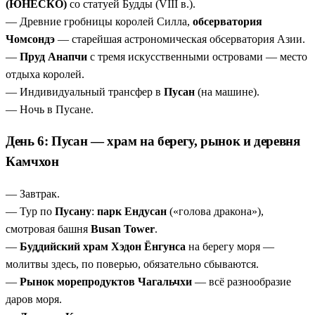
(ЮНЕСКО)
со статуей Будды (VIII в.).
— Древние гробницы королей Силла,
обсерватория
Чомсондэ
— старейшая астрономическая обсерватория Азии.
—
Пруд Анапчи
с тремя искусственными островами — место
отдыха королей.
— Индивидуальный трансфер в
Пусан
(на машине).
— Ночь в Пусане.
День 6: Пусан — храм на берегу, рынок и деревня
Камчхон
— Завтрак.
— Тур по
Пусану
:
парк Ендусан
(«голова дракона»),
смотровая башня
Busan Tower
.
—
Буддийский храм Хэдон Ёнгунса
на берегу моря —
молитвы здесь, по поверью, обязательно сбываются.
—
Рынок морепродуктов Чагальчхи
— всё разнообразие
даров моря.