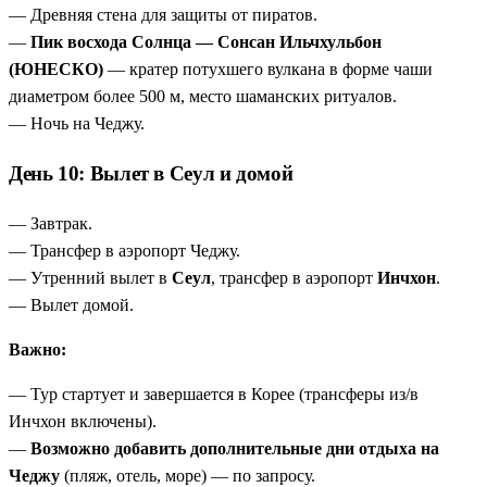
— Древняя стена для защиты от пиратов.
—
Пик восхода Солнца — Сонсан Ильчхульбон
(ЮНЕСКО)
— кратер потухшего вулкана в форме чаши
диаметром более 500 м, место шаманских ритуалов.
— Ночь на Чеджу.
День 10: Вылет в Сеул и домой
— Завтрак.
— Трансфер в аэропорт Чеджу.
— Утренний вылет в
Сеул
, трансфер в аэропорт
Инчхон
.
— Вылет домой.
Важно:
— Тур стартует и завершается в Корее (трансферы из/в
Инчхон включены).
—
Возможно добавить дополнительные дни отдыха на
Чеджу
(пляж, отель, море) — по запросу.