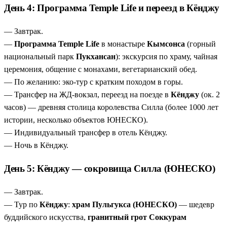
День 4: Программа Temple Life и переезд в Кёнджу
— Завтрак.
—
Программа Temple Life
в монастыре
Кымсонса
(горный
национальный парк
Пукхансан
): экскурсия по храму, чайная
церемония, общение с монахами, вегетарианский обед.
— По желанию: эко-тур с кратким походом в горы.
— Трансфер на ЖД-вокзал, переезд на поезде в
Кёнджу
(ок. 2
часов) — древняя столица королевства Силла (более 1000 лет
истории, несколько объектов ЮНЕСКО).
— Индивидуальный трансфер в отель Кёнджу.
— Ночь в Кёнджу.
День 5: Кёнджу — сокровища Силла (ЮНЕСКО)
— Завтрак.
— Тур по
Кёнджу
:
храм Пульгукса (ЮНЕСКО)
— шедевр
буддийского искусства,
гранитный грот Соккурам