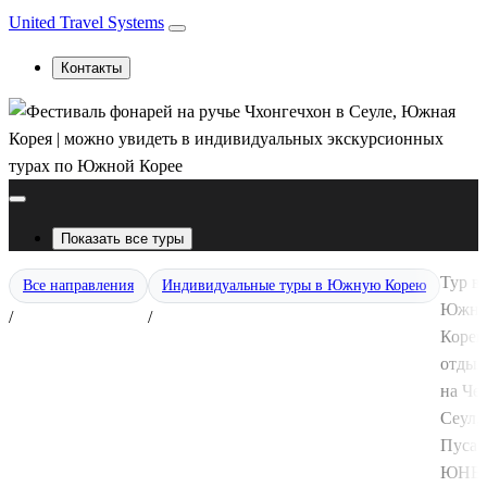
United Travel Systems
Контакты
Показать все туры
Тур в
Все направления
Индивидуальные туры в Южную Корею
Южн
/
/
Корею
отдых
на Чед
Сеул,
Пусан
ЮНЕ