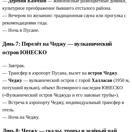
—
Деревня Камчхон
— живописные разноцветные домики,
культурное преображение бывшего отсталого района.
— Вечером по желанию: традиционная сауна или прогулка с
рекомендациями гида.
— Ночь в Пусане.
День 7: Перелёт на Чеджу — вулканический
остров ЮНЕСКО
— Завтрак.
— Трансфер в аэропорт Пусана, вылет на
остров Чеджу
.
—
Чеджу
— вулканический остров с горой
Халласан
(1950 м,
потухший вулкан), объект Всемирного наследия ЮНЕСКО
(«Вулканический остров Чеджудо и его лавовые трубы»).
— Встреча в аэропорту Чеджу, индивидуальный трансфер в
отель.
— Ночь на Чеджу.
День 8: Чеджу — скалы, тропы и зелёный чай