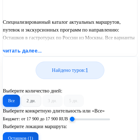
Специализированный каталог актуальных маршрутов,
путевок и экскурсионных программ по направлению:
Осташков в гастротурах по России из Москвы. Все варианты
отдыха со всеми ценами, питанием, перелетом или
читать далее...
автобусным проездом и актуальным графиком заездов от
United Travel Systems.
1
Найдено туров:
Выберите количество дней:
Все
2 дн.
3 дн.
5 дн.
Выберите конкретную длительность или «Все»
Бюджет:
от
17 900
до
17 900
RUB
Выберите локации маршрута:
Осташков (1)