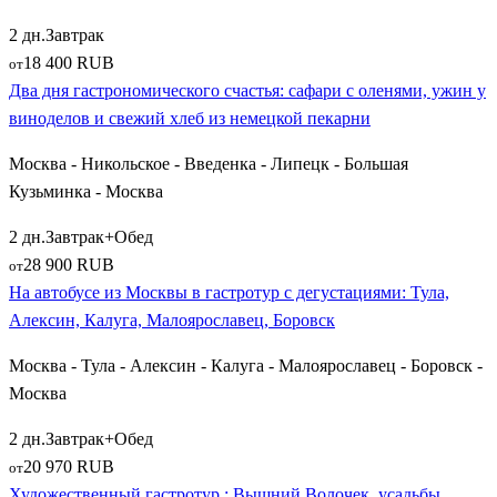
2 дн.
Завтрак
18 400 RUB
от
Два дня гастрономического счастья: сафари с оленями, ужин у
виноделов и свежий хлеб из немецкой пекарни
Москва - Никольское - Введенка - Липецк - Большая
Кузьминка - Москва
2 дн.
Завтрак+Обед
28 900 RUB
от
На автобусе из Москвы в гастротур с дегустациями: Тула,
Алексин, Калуга, Малоярославец, Боровск
Москва - Тула - Алексин - Калуга - Малоярославец - Боровск -
Москва
2 дн.
Завтрак+Обед
20 970 RUB
от
Художественный гастротур : Вышний Волочек, усадьбы