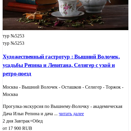
тур №5253
тур №5253
Художественный гастротур : Вышний Волочек,
усадьбы Репина и Левитана, Селигер с ухой и
ретро-поезд
Москва - Вышний Волочек - Осташков - Селигер - Торжок -
Москва
Прогулка-экскурсия по Вышнему-Волочку - академическая
Дача Ильи Репина и дача ...
читать далее
2 дня
Завтрак+Обед
от
17 900
RUB