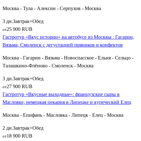
традиционным домашним квасом.
Москва - Тула - Алексин - Серпухов - Москва
Как выбрать и забронировать идеальный
3 дн.
Завтрак+Обед
кулинарный тур
25 900 RUB
от
Гастротур «Вкус истории» на автобусе из Москвы : Гагарин,
Планируя гастрономическое путешествие из Москвы,
Вязьма, Смоленск с дегустацией пряников и конфектов
отталкивайтесь от количества свободных дней и своих
вкусовых предпочтений. Если у вас в распоряжении только
Москва - Гагарин - Вязьма - Новоспасское - Ельня - Сельцо -
суббота и воскресенье, выбирайте ближние туры на 1-2 дня в
Талашкино-Флёново - Смоленск - Москва
Тулу, Калугу, Суздаль или Алексин. Для полноценного
отпуска отлично подойдут круговые маршруты по Липецкой
3 дн.
Завтрак+Обед
области или Поволжью. Все переезды осуществляются на
27 900 RUB
от
современных комфортабельных автобусах, а дегустации
Гастротур «Вкусные выходные»: французские сыры в
проводятся в уютных этнографических комплексах и на
Масловке, немецкая пекарня в Липецке и купеческий Елец
частных фермах. Забронируйте путевку заранее, и откройте
Москва - Епифань - Масловка - Липецк - Елец - Москва
для себя удивительное гастрономическое разнообразие и
гостеприимство родной страны!
2 дн.
Завтрак+Обед
18 900 RUB
от