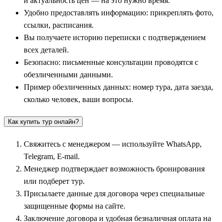
и актуальность цен — на это нужно время.
медовухи, приготовленной по секретным рецептам, и
Удобно предоставлять информацию: прикреплять фото,
традиционных блюд из местного огурца. Рядом с Суздалем
ссылки, расписания.
туристы посещают древний
Юрьев-Польский
(в каталогах
Вы получаете историю переписки с подтверждением
часто разделен как
Юрьев
и
Польский
), а также
всех деталей.
исторический
Александров
и старинный
Киржач
, где
Безопасно: письменные консультации проводятся с
группы принимают участие в мастер-классах по выпечке
обезличенными данными.
традиционных пирогов.
Пример обезличенных данных: номер тура, дата заезда,
Маршрут логично продолжается в Ивановскую область.
сколько человек, ваши вопросы.
Текстильный центр
Иваново
удивляет гостей сытными
Как купить тур онлайн?
купеческими обедами и зелеными щами («щаницей»),
которые готовят в глиняных горшках. Огромной
Свяжитесь с менеджером — используйте WhatsApp,
популярностью пользуется самобытный
Гаврилов Посад
, где
Telegram, E-mail.
расположен Дворцовый завод. Здесь туристов ждет
Менеджер подтверждает возможность бронирования
знакомство с историей русского коневодства и дегустация
или подберет тур.
традиционных ставленых медов и наливок. Экскурсионный
Присылаете данные для договора через специальные
цикл по региону прекрасно дополняют визиты в ремесленные
защищенные формы на сайте.
центры:
Палех
,
Шуя
,
Холуй
и живописный приволжский
Заключение договора и удобная безналичная оплата на