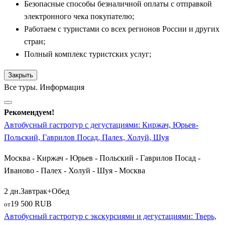
Безопасные способы безналичной оплаты с отправкой
Костромскую область. Небольшой город
Волгореченск
электронного чека покупателю;
знаменит своим крупнейшим рыбным хозяйством. Экскурсия
Работаем с туристами со всех регионов России и других
сюда включает посещение бассейнов с осетрами и стерлядью,
стран;
а также дегустацию настоящей черной икры и запеченной на
Полный комплекс туристских услуг;
углях царской рыбы. Сама
Кострома
встречает группу на
знаменитой Сырной бирже, а во время обеда гостям
Закрыть
предлагают попробовать костромские щи и блюда из лесных
Все туры. Информация
грибов и ягод. По пути автобусы делают остановку в городе
Ростов Великий
и на берегах озера Неро, а также в
Рекомендуем!
Переславле (
Переславль-Залеский
или
Переславль-
Автобусный гастротур с дегустациями: Киржач, Юрьев-
Залесский
), известном своей царской селедкой-ряпушкой.
Польский, Гаврилов Посад, Палех, Холуй, Шуя
Тверское направление представлено богатыми кулинарными
Москва - Киржач - Юрьев - Польский - Гаврилов Посад -
традициями Верхней Волги. Гостеприимная
Тверь
угощает
Иваново - Палех - Холуй - Шуя - Москва
путешественников старинными пожарскими котлетами,
рецепт которых был воспет Пушкиным, и тверскими
2 дн.
Завтрак+Обед
коврижками. В Тверской области маршруты включают
19 500 RUB
от
озерный край
Селигер
и тихий
Осташков
, славящийся
Автобусный гастротур с экскурсиями и дегустациями: Тверь,