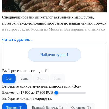
Специализированный каталог актуальных маршрутов,
путевок и экскурсионных программ по направлению: Торжок
в гастротурах по России из Москвы. Все варианты отдыха со
всеми ценами, питанием, перелетом или автобусным
читать далее...
проездом и актуальным графиком заездов от United Travel
Systems.
1
Найдено туров:
Выберите количество дней:
Все
2 дн.
3 дн.
5 дн.
Выберите конкретную длительность или «Все»
Бюджет:
от
17 900
до
17 900
RUB
Выберите локации маршрута:
Торжок (1)
Вышний Волочек (1)
Осташков (1)