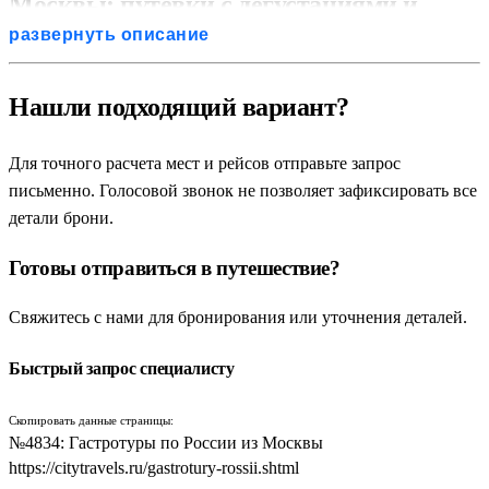
Москвы: путевки с дегустациями и
развернуть описание
мастер-классами
Гастрономический туризм внутри страны — это не походы по
Нашли подходящий вариант?
пафосным ресторанам с высокой кухней, а удивительное
путешествие к истокам народных кулинарных традиций.
Для точного расчета мест и рейсов отправьте запрос
Популярные гастрономические туры по России из Москвы
письменно. Голосовой звонок не позволяет зафиксировать все
созданы для тех, кто хочет попробовать настоящие
детали брони.
национальные блюда, принять участие в интерактивных
Готовы отправиться в путешествие?
мастер-классах по приготовлению и привезти домой
уникальные фермерские продукты. Экскурсионные путевки и
Свяжитесь с нами для бронирования или уточнения деталей.
кулинарные поездки выходного дня позволяют заглянуть на
частные сыроварни, пасеки, винодельни и рыбные хозяйства.
Быстрый запрос специалисту
Такой формат отдыха идеально подходит для всех категорий
граждан, желающих совместить изучение истории с
Скопировать данные страницы:
душевными и сытными дегустациями.
№4834: Гастротуры по России из Москвы
https://citytravels.ru/gastrotury-rossii.shtml
Главная особенность, которой отличаются наши