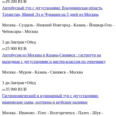
пирогами с лесной земляникой. По пути на юг Подмосковья
29 200 RUB
от
группы делает остановку в городе
Серпухов
, чтобы
Автобусный тур с дегустациями: Владимирская область,
попробовать знаменитые серпуховские помадки.
Татарстан, Марий Эл и Чувашия на 5 дней из Москвы
Углубляясь на восток в Мещерский край, автобусы везут
Москва - Суздаль - Нижний Новгород - Казань - Йошкар-Ола -
путешественников по старинному Рязанскому тракту. По пути
Чебоксары - Москва
к Егорьевску (
Егорьевск
) группы знакомятся с традициями
3 дн.
Завтрак+Обед
подмосковного пивоварения. Дальше трасса ведет в
25 900 RUB
от
Рязанскую область — в загадочный поселок
Гусь-Железный
с
Автобусом из Москвы в Казань-Свияжск : гастротур на
его колоссальным собором и древний татарский центр на
выходные с дегустациями и мастер-классом по эчпочмаку
русской земле — город
Касимов
. Гастрономическая
программа в Касимове невероятно колоритна: здесь
Москва - Муром - Казань - Свияжск - Москва
православные русские традиции переплетаются с
мусульманскими, и туристов ждут мастер-классы по
3 дн.
Завтрак+Обед
приготовлению татарской выпечки (перемячи, эчпочмаки) и
35 900 RUB
от
дегустация касимовских сладостей.
Гастрономический и кулинарный тур с дегустациями:
ивановские сыры, осетрина и шуйские наливки
Западные кулинарные маршруты знакомят путешественников
со старинной кухней Смоленских земель. Величественный
Москва - Иваново - Плес - Волгореченск - Палех - Шуя -