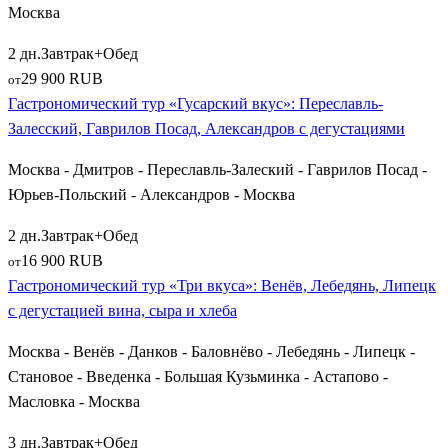
Смоленск
поражает не только крепостной стеной, но и
Москва
уникальными гастрономическими брендами, среди которых
2 дн.
Завтрак+Обед
знаменитый смоленский лапун (творожное печенье),
29 900 RUB
от
вяземские пряники из города
Вязьма
и смоленский бауэр
Гастрономический тур «Гусарский вкус»: Переславль-
(сытный картофельный пирог). В рамках тура группы
Залесский, Гаврилов Посад, Александров с дегустациями
посещают исторический комплекс
Талашкино-Флёново
,
родину композитора Глинки
Новоспасское
, а также тихие
Москва - Дмитров - Переславль-Залеский - Гаврилов Посад -
уездные города —
Гагарин
,
Ельня
,
Никольское
и старинные
Юрьев-Польский - Александров - Москва
поселения
Сельцо
.
2 дн.
Завтрак+Обед
Восточные кулинарные экспедиции: Нижний
16 900 RUB
от
Новгород, Казань и Поволжье
Гастрономический тур «Три вкуса»: Венёв, Лебедянь, Липецк
с дегустацией вина, сыра и хлеба
Для тех, кто готов отправиться в более длительные
Москва - Венёв - Данков - Баловнёво - Лебедянь - Липецк -
гастрономические путешествия, туроператоры предлагают
Становое - Введенка - Большая Кузьминка - Астапово -
путевки в Поволжье. Крупный культурный центр
Нижний
Масловка - Москва
Новгород
встречает гостей сытными волжскими обедами с
обилием речной рыбы, пирогами со стерлядью и
3 дн.
Завтрак+Обед