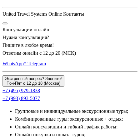
область. Программы туров ведут путешественников в
старинное село
Введенка
, а также в колоритную локацию
United Travel Systems Online Контакты
Масловка
, где расположена уникальная частная французско-
русская сыроварня. Здесь из местного молока варят
Консультации онлайн
изысканные сыры по старинным французским технологиям с
Нужна консультация?
выдержкой в специальных погребах. Кулинарный маршрут
Пишите в любое время!
охватывает древний
Елец
с его кружевами и монастырскими
Ответим онлайн с 12 до 20 (МСК)
трапезами, а также живописные поселения
Большая
WhatsApp*
Telegram
Кузьминка
,
Данков
,
Баловнёво
, яблочную столицу
Лебедянь
, купеческое
Становое
, историческое
Астапово
и
Экстренный вопрос? Звоните!
усадьбу
Репное
. На мастер-классах туристов учат готовить
Пон-Пят с 12 до 18 (Москва)
+7 (495) 979-1838
традиционные южнорусские каши, пироги и домашние
+7 (993) 893-5077
разносолы.
Групповые и индивидуальные экскурсионные туры;
Рыбные богатства и деликатесы Волги:
Комбинированные туры: экскурсионные + отдых;
Волгореченск, Кострома и Тверские земли
Онлайн консультации и гибкий график работы;
Онлайн покупка и оплата туров;
Если вы любите рыбу и морепродукты, выбирайте туры в