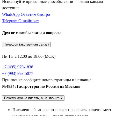
Используйте привычные способы связи — наши каналы
гастрономические программы — это стопроцентный
доступны.
интерактив и индивидуальный подход к кулинарным
WhatsApp
Ответим быстро
традициям каждого региона. Вместо скучных лекций
Telegram
Онлайн чат
путешественников ждут домашние обеды в старинных избах,
секреты выпечки хлеба в настоящей русской печи, лепка
Другие способы связи и вопросы
традиционных пельменей и дегустация редких сортов меда и
наливок. Вся логистика и экскурсии продуманы заранее,
Телефон (экстренная связь)
поэтому вам остается только наслаждаться вкусами,
ароматами и гостеприимством русской провинции.
Пн-Пт с 12:00 до 18:00 (МСК)
Вкусы древней Руси и ремесленные сыры:
+7 (495) 979-1838
+7 (993) 893-5077
Суздаль, Иваново и Гаврилов Посад
При звонке сообщите номер страницы и название:
Абсолютным лидером по количеству кулинарных программ
№4834: Гастротуры по России из Москвы
является сказочный
Суздаль
. Этот город-музей славится не
Почему лучше писать, а не звонить?
только белокаменными храмами, но и своими старинными
напитками и соленьями. Гастрономические поездки сюда
Письменный запрос позволяет проверить наличие мест
обязательно включают дегустацию знаменитой суздальской