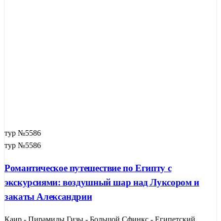
тур №5586
тур №5586
Романтическое путешествие по Египту с
экскурсиями: воздушный шар над Луксором и
закаты Александрии
Каир - Пирамиды Гизы - Большой Сфинкс - Египетский