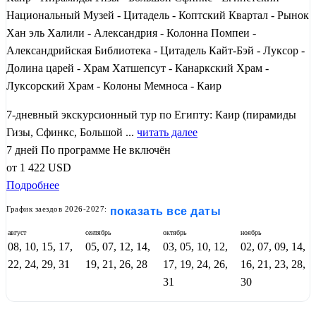
Национальный Музей - Цитадель - Коптский Квартал - Рынок
Хан эль Халили - Александрия - Колонна Помпеи -
Александрийская Библиотека - Цитадель Кайт-Бэй - Луксор -
Долина царей - Храм Хатшепсут - Канаркский Храм -
Луксорский Храм - Колоны Мемноса - Каир
7-дневный экскурсионный тур по Египту: Каир (пирамиды
Гизы, Сфинкс, Большой ...
читать далее
7 дней
По программе
Не включён
от
1 422
USD
Подробнее
График заездов 2026-2027:
показать все даты
август
сентябрь
октябрь
ноябрь
08, 10, 15, 17,
05, 07, 12, 14,
03, 05, 10, 12,
02, 07, 09, 14,
22, 24, 29, 31
19, 21, 26, 28
17, 19, 24, 26,
16, 21, 23, 28,
31
30