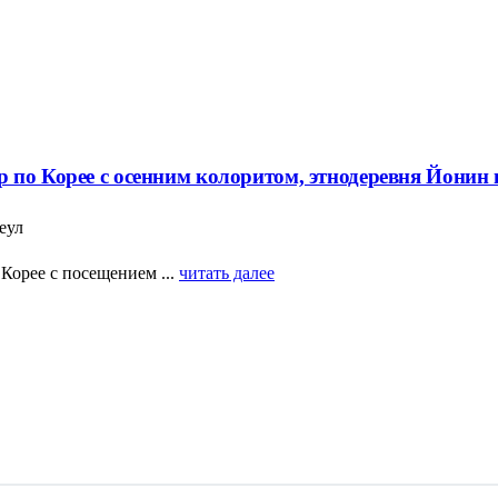
 по Корее с осенним колоритом, этнодеревня Йонин
еул
Корее с посещением ...
читать далее