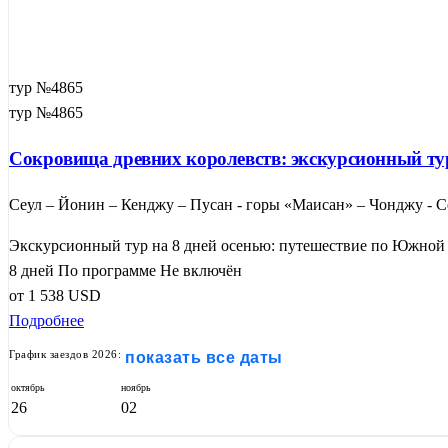
тур №4865
тур №4865
Сокровища древних королевств: экскурсионный тур
Сеул – Йонин – Кенджу – Пусан - горы «Маисан» – Чонджу - С
Экскурсионный тур на 8 дней осенью: путешествие по Южной 
8 дней
По программе
Не включён
от
1 538
USD
Подробнее
График заездов 2026:
показать все даты
октябрь
ноябрь
26
02