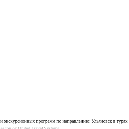
 экскурсионных программ по направлению: Ульяновск в турах в
дов от United Travel Systems.