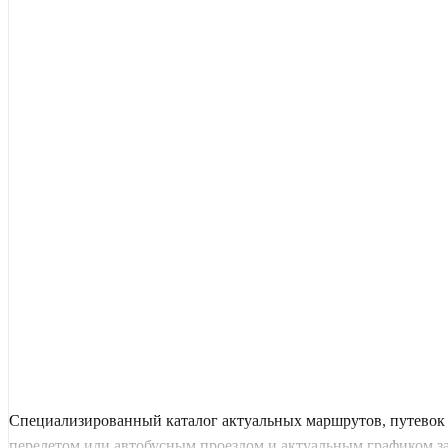
Специализированный каталог актуальных маршрутов, путевок и
перелетом или автобусным проездом и актуальным графиком заез