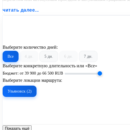
читать далее...
Выберите количество дней:
Все
4 дн.
5 дн.
6 дн.
7 дн.
Выберите конкретную длительность или «Все»
Бюджет:
от
39 900
до
66 500
RUB
Выберите локации маршрута:
Ульяновск (2)
Показать ещё