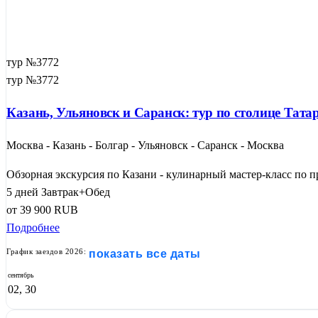
тур №3772
тур №3772
Казань, Ульяновск и Саранск: тур по столице Тата
Москва - Казань - Болгар - Ульяновск - Саранск - Москва
Обзорная экскурсия по Казани - кулинарный мастер-класс по п
5 дней
Завтрак+Обед
от
39 900
RUB
Подробнее
График заездов 2026:
показать все даты
сентябрь
02, 30