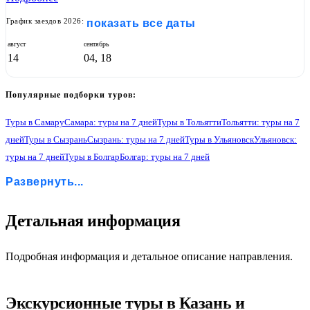
График заездов 2026:
показать все даты
август
сентябрь
14
04, 18
Популярные подборки туров:
Туры в Самару
Самара: туры на 7 дней
Туры в Тольятти
Тольятти: туры на 7
дней
Туры в Сызрань
Сызрань: туры на 7 дней
Туры в Ульяновск
Ульяновск:
туры на 7 дней
Туры в Болгар
Болгар: туры на 7 дней
Туры в Казань
Казань: туры на 7 дней
Туры в Свияжск
Развернуть...
Свияжск: туры на 7 дней
Туры в Чебоксары
Чебоксары: туры на 7 дней
Туры в Йошкар-Олу
Йошкар-Ола: туры на 7 дней
1
Детальная информация
Подробная информация и детальное описание направления.
Экскурсионные туры в Казань и