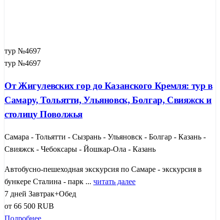
тур №4697
тур №4697
От Жигулевских гор до Казанского Кремля: тур в
Самару, Тольятти, Ульяновск, Болгар, Свияжск и
столицу Поволжья
Самара - Тольятти - Сызрань - Ульяновск - Болгар - Казань -
Свияжск - Чебоксары - Йошкар-Ола - Казань
Автобусно-пешеходная экскурсия по Самаре - экскурсия в
бункере Сталина - парк ...
читать далее
7 дней
Завтрак+Обед
от
66 500
RUB
Подробнее