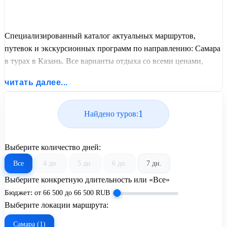
Специализированный каталог актуальных маршрутов,
путевок и экскурсионных программ по направлению: Самара
в турах в Казань. Все варианты отдыха со всеми ценами,
питанием, перелетом или автобусным проездом и актуальным
читать далее...
графиком заездов от United Travel Systems.
1
Найдено туров:
Выберите количество дней:
Все
4 дн.
5 дн.
6 дн.
7 дн.
Выберите конкретную длительность или «Все»
Бюджет:
от
66 500
до
66 500
RUB
Выберите локации маршрута:
Самара (1)