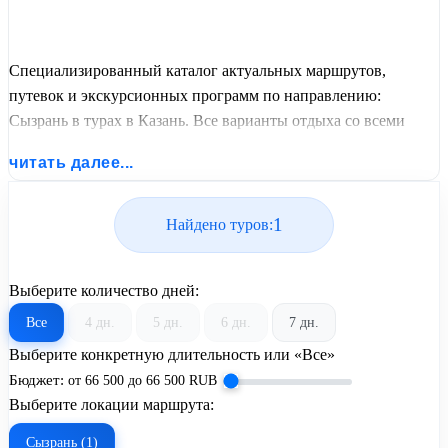
Специализированный каталог актуальных маршрутов,
путевок и экскурсионных программ по направлению:
Сызрань в турах в Казань. Все варианты отдыха со всеми
ценами, питанием, перелетом или автобусным проездом и
читать далее...
актуальным графиком заездов от United Travel Systems.
1
Найдено туров:
Выберите количество дней:
Все
4 дн.
5 дн.
6 дн.
7 дн.
Выберите конкретную длительность или «Все»
Бюджет:
от
66 500
до
66 500
RUB
Выберите локации маршрута:
Сызрань (1)