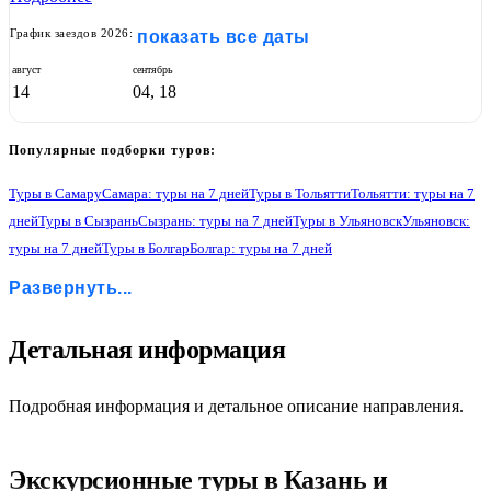
График заездов 2026:
показать все даты
август
сентябрь
14
04, 18
Популярные подборки туров:
Туры в Самару
Самара: туры на 7 дней
Туры в Тольятти
Тольятти: туры на 7
дней
Туры в Сызрань
Сызрань: туры на 7 дней
Туры в Ульяновск
Ульяновск:
туры на 7 дней
Туры в Болгар
Болгар: туры на 7 дней
Туры в Казань
Казань: туры на 7 дней
Туры в Свияжск
Развернуть...
Свияжск: туры на 7 дней
Туры в Чебоксары
Чебоксары: туры на 7 дней
Туры в Йошкар-Олу
Йошкар-Ола: туры на 7 дней
1
Детальная информация
Подробная информация и детальное описание направления.
Экскурсионные туры в Казань и