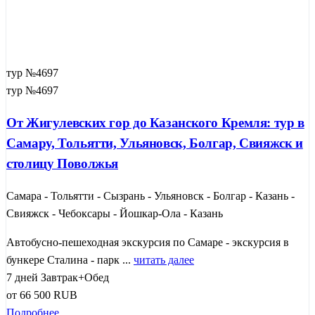
тур №4697
тур №4697
От Жигулевских гор до Казанского Кремля: тур в
Самару, Тольятти, Ульяновск, Болгар, Свияжск и
столицу Поволжья
Самара - Тольятти - Сызрань - Ульяновск - Болгар - Казань -
Свияжск - Чебоксары - Йошкар-Ола - Казань
Автобусно-пешеходная экскурсия по Самаре - экскурсия в
бункере Сталина - парк ...
читать далее
7 дней
Завтрак+Обед
от
66 500
RUB
Подробнее