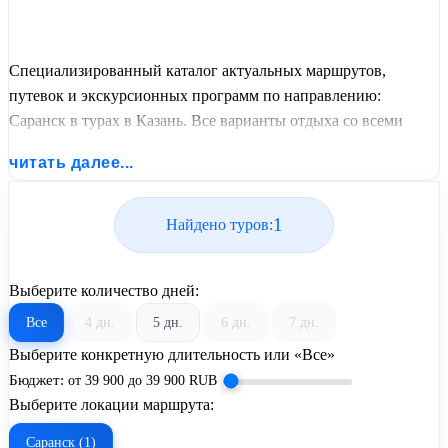
Специализированный каталог актуальных маршрутов,
путевок и экскурсионных программ по направлению:
Саранск в турах в Казань. Все варианты отдыха со всеми
ценами, питанием, перелетом или автобусным проездом и
читать далее...
актуальным графиком заездов от United Travel Systems.
1
Найдено туров:
Выберите количество дней:
Все
4 дн.
5 дн.
6 дн.
7 дн.
Выберите конкретную длительность или «Все»
Бюджет:
от
39 900
до
39 900
RUB
Выберите локации маршрута:
Саранск (1)