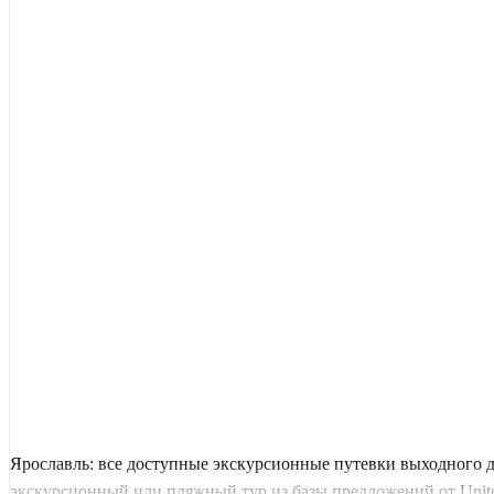
Ярославль: все доступные экскурсионные путевки выходного 
экскурсионный или пляжный тур из базы предложений от United