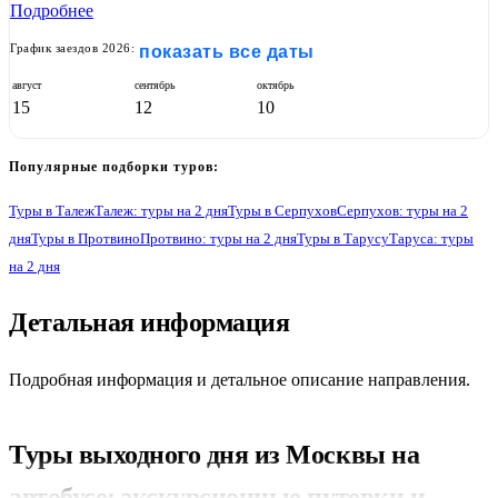
Подробнее
График заездов 2026:
показать все даты
август
сентябрь
октябрь
15
12
10
Популярные подборки туров:
Туры в Талеж
Талеж: туры на 2 дня
Туры в Серпухов
Серпухов: туры на 2
дня
Туры в Протвино
Протвино: туры на 2 дня
Туры в Тарусу
Таруса: туры
на 2 дня
1
Детальная информация
Подробная информация и детальное описание направления.
Туры выходного дня из Москвы на
автобусе: экскурсионные путевки и