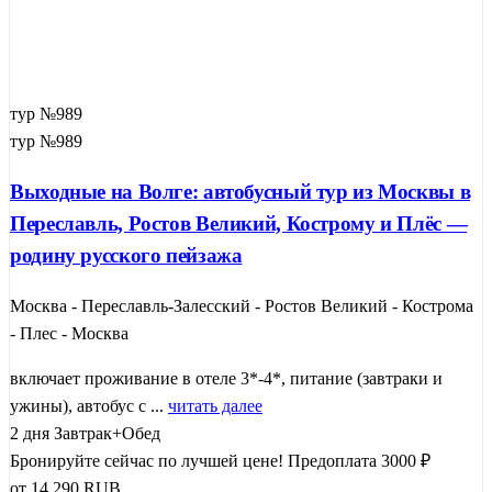
тур №989
тур №989
Выходные на Волге: автобусный тур из Москвы в
Переславль, Ростов Великий, Кострому и Плёс —
родину русского пейзажа
Москва - Переславль-Залесский - Ростов Великий - Кострома
- Плес - Москва
включает проживание в отеле 3*-4*, питание (завтраки и
ужины), автобус с ...
читать далее
2 дня
Завтрак+Обед
Бронируйте сейчас по лучшей цене!
Предоплата 3000 ₽
от
14 290
RUB