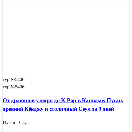
тур №5406
тур №5406
От драконов у моря до K-Pop в Каннаме: Пусан,
древний Кёнджу и столичный Сеул за 9 дней
Пусан - Саул