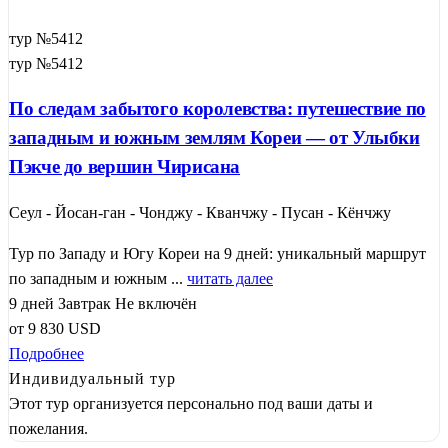
тур №5412
тур №5412
По следам забытого королевства: путешествие по
западным и южным землям Кореи — от Улыбки
Пэкче до вершин Чирисана
Сеул - Йосан-ган - Чонджу - Кванчжу - Пусан - Кёнчжу
Тур по Западу и Югу Кореи на 9 дней: уникальный маршрут
по западным и южным ...
читать далее
9 дней
Завтрак
Не включён
от
9 830
USD
Подробнее
Индивидуальный тур
Этот тур организуется персонально под ваши даты и
пожелания.