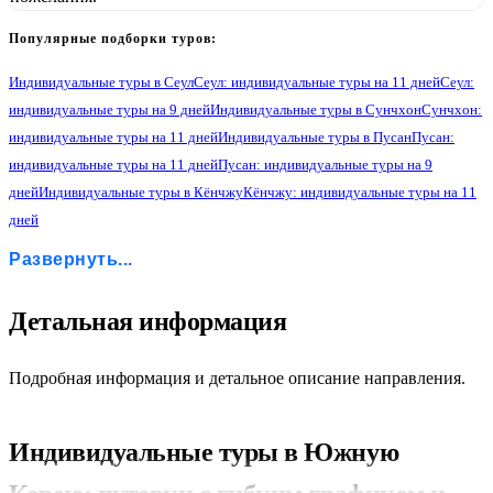
Популярные подборки туров:
Индивидуальные туры в Сеул
Сеул: индивидуальные туры на 11 дней
Сеул:
индивидуальные туры на 9 дней
Индивидуальные туры в Сунчхон
Сунчхон:
индивидуальные туры на 11 дней
Индивидуальные туры в Пусан
Пусан:
индивидуальные туры на 11 дней
Пусан: индивидуальные туры на 9
дней
Индивидуальные туры в Кёнчжу
Кёнчжу: индивидуальные туры на 11
дней
Кёнчжу: индивидуальные туры на 9 дней
Индивидуальные туры в Андонг
Развернуть...
Андонг: индивидуальные туры на 11 дней
Индивидуальные туры в Северный Кенсан
Северный Кенсан: индивидуальные туры на 11 дней
2
Детальная информация
Индивидуальные туры в Сокчо
Сокчо: индивидуальные туры на 11 дней
Индивидуальные туры в Канвон
Канвон: индивидуальные туры на 11 дней
Индивидуальные туры в Йосан-ган
Подробная информация и детальное описание направления.
Йосан-ган: индивидуальные туры на 9 дней
Индивидуальные туры в Чонджу
Чонджу: индивидуальные туры на 9 дней
Индивидуальные туры в Кванчжу
Индивидуальные туры в Южную
Кванчжу: индивидуальные туры на 9 дней