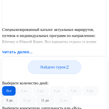
Специализированный каталог актуальных маршрутов,
путевок и индивидуальных программ по направлению:
Кёнчжу в Южной Корее. Все варианты отдыха со всеми
ценами, питанием, перелетом или автобусным проездом и
читать далее...
актуальным графиком заездов от United Travel Systems.
2
Найдено туров:
Выберите количество дней:
Все
4 дн.
5 дн.
6 дн.
7 дн.
8 дн.
9 дн.
10 дн.
11 дн.
12 дн.
Выберите конкретную длительность или «Все»