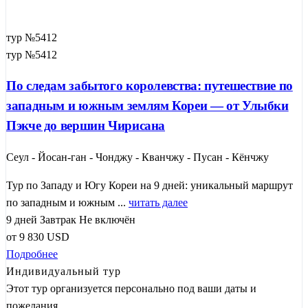
тур №5412
тур №5412
По следам забытого королевства: путешествие по
западным и южным землям Кореи — от Улыбки
Пэкче до вершин Чирисана
Сеул - Йосан-ган - Чонджу - Кванчжу - Пусан - Кёнчжу
Тур по Западу и Югу Кореи на 9 дней: уникальный маршрут
по западным и южным ...
читать далее
9 дней
Завтрак
Не включён
от
9 830
USD
Подробнее
Индивидуальный тур
Этот тур организуется персонально под ваши даты и
пожелания.