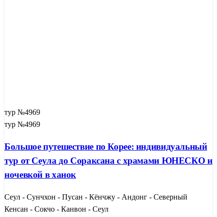
тур №4969
тур №4969
Большое путешествие по Корее: индивидуальный
тур от Сеула до Сораксана с храмами ЮНЕСКО и
ночевкой в ханок
Сеул - Сунчхон - Пусан - Кёнчжу - Андонг - Северный
Кенсан - Сокчо - Канвон - Сеул