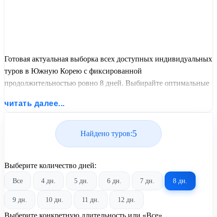
Готовая актуальная выборка всех доступных индивидуальных
туров в Южную Корею с фиксированной
продолжительностью ровно 8 дней. Выбирайте оптимальные
графики заездов, сравнивайте стоимость путевок и
читать далее...
бронируйте экскурсионный отдых по лучшим ценам.
5
Найдено туров:
Выберите количество дней:
Все
4 дн.
5 дн.
6 дн.
7 дн.
8 дн.
9 дн.
10 дн.
11 дн.
12 дн.
Выберите конкретную длительность или «Все»