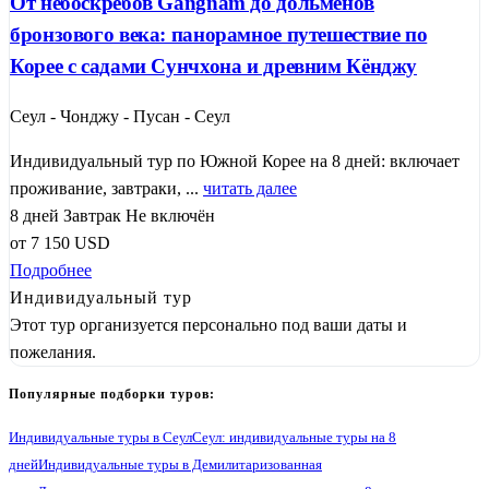
От небоскрёбов Gangnam до дольменов
бронзового века: панорамное путешествие по
Корее с садами Сунчхона и древним Кёнджу
Сеул - Чонджу - Пусан - Сеул
Индивидуальный тур по Южной Корее на 8 дней: включает
проживание, завтраки, ...
читать далее
8 дней
Завтрак
Не включён
от
7 150
USD
Подробнее
Индивидуальный тур
Этот тур организуется персонально под ваши даты и
пожелания.
Популярные подборки туров:
Индивидуальные туры в Сеул
Сеул: индивидуальные туры на 8
дней
Индивидуальные туры в Демилитаризованная