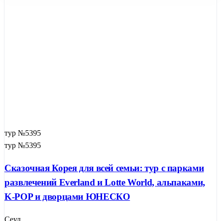
тур №5395
тур №5395
Сказочная Корея для всей семьи: тур с парками
развлечений Everland и Lotte World, альпаками,
K-POP и дворцами ЮНЕСКО
Сеул