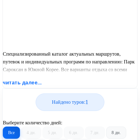
Специализированный каталог актуальных маршрутов,
путевок и индивидуальных программ по направлению: Парк
Сароксан в Южной Корее. Все варианты отдыха со всеми
ценами, питанием, перелетом или автобусным проездом и
читать далее...
актуальным графиком заездов от United Travel Systems.
1
Найдено туров:
Выберите количество дней:
Все
4 дн.
5 дн.
6 дн.
7 дн.
8 дн.