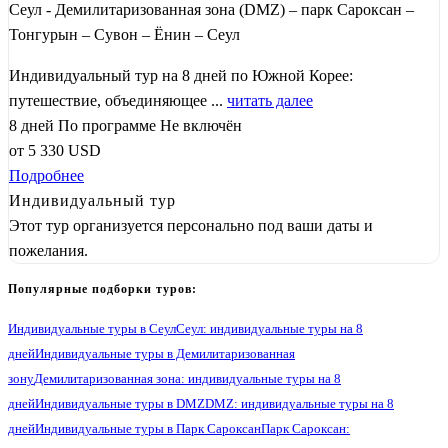
Сеул - Демилитаризованная зона (DMZ) – парк Сароксан –
Тонгурын – Сувон – Ёнин – Сеул
Индивидуальный тур на 8 дней по Южной Корее:
путешествие, объединяющее ...
читать далее
8 дней
По программе
Не включён
от
5 330
USD
Подробнее
Индивидуальный тур
Этот тур организуется персонально под ваши даты и
пожелания.
Популярные подборки туров:
Индивидуальные туры в Сеул
Сеул: индивидуальные туры на 8
дней
Индивидуальные туры в Демилитаризованная
зону
Демилитаризованная зона: индивидуальные туры на 8
дней
Индивидуальные туры в DMZ
DMZ: индивидуальные туры на 8
дней
Индивидуальные туры в Парк Сароксан
Парк Сароксан: