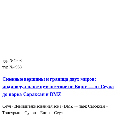
тур №4968
тур №4968
Снежные вершины и граница двух миров:
индивидуальное путешествие по Корее — от Сеула
до парка Сораксан и DMZ
Сеул - Демилитаризованная зона (DMZ) – парк Сароксан –
Тонгурын – Сувон – Ёнин – Сеул