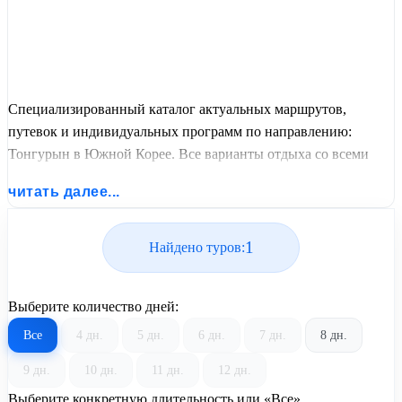
Специализированный каталог актуальных маршрутов,
путевок и индивидуальных программ по направлению:
Тонгурын в Южной Корее. Все варианты отдыха со всеми
ценами, питанием, перелетом или автобусным проездом и
читать далее...
актуальным графиком заездов от United Travel Systems.
1
Найдено туров:
Выберите количество дней:
Все
4 дн.
5 дн.
6 дн.
7 дн.
8 дн.
9 дн.
10 дн.
11 дн.
12 дн.
Выберите конкретную длительность или «Все»