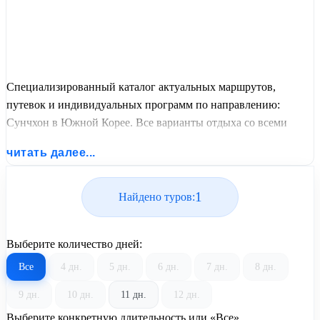
Специализированный каталог актуальных маршрутов,
путевок и индивидуальных программ по направлению:
Сунчхон в Южной Корее. Все варианты отдыха со всеми
ценами, питанием, перелетом или автобусным проездом и
читать далее...
актуальным графиком заездов от United Travel Systems.
1
Найдено туров:
Выберите количество дней:
Все
4 дн.
5 дн.
6 дн.
7 дн.
8 дн.
9 дн.
10 дн.
11 дн.
12 дн.
Выберите конкретную длительность или «Все»