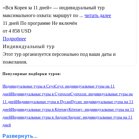
«Вся Корея за 11 дней» — индивидуальный тур
максимального охвата: маршрут по ...
читать далее
11 дней
По программе
Не включён
от
4 858
USD
Подробнее
Индивидуальный тур
Этот тур организуется персонально под ваши даты и
пожелания.
Популярные подборки туров:
Индивидуальные туры в Сеул
Сеул: индивидуальные туры на 11
дней
Индивидуальные туры в Сунчхон
Сунчхон: индивидуальные туры на
11 дней
Индивидуальные туры в Пусан
Пусан: индивидуальные туры на 11
дней
Индивидуальные туры в Кёнчжу
Кёнчжу: индивидуальные туры на 11
дней
Индивидуальные туры в Андонг
Андонг: индивидуальные туры на 11
дней
Индивидуальные туры в Северный Кенсан
Развернуть...
Северный Кенсан: индивидуальные туры на 11 дней