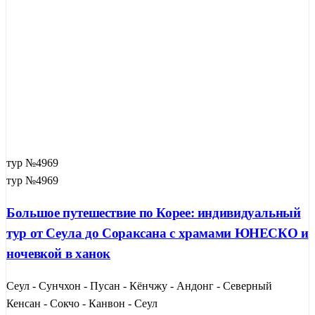
тур №4969
тур №4969
Большое путешествие по Корее: индивидуальный
тур от Сеула до Сораксана с храмами ЮНЕСКО и
ночевкой в ханок
Сеул - Сунчхон - Пусан - Кёнчжу - Андонг - Северный
Кенсан - Сокчо - Канвон - Сеул