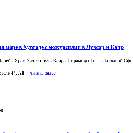
на море в Хургаде с экскурсиями в Луксор и Каир
 Царей - Храм Хатсепшут - Каир - Пирамиды Гизы - Большой Сф
ель 4*, All ...
читать далее
д.