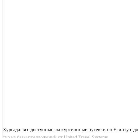
Хургада: все доступные экскурсионные путевки по Египту с 
тур из базы предложений от United Travel Systems.