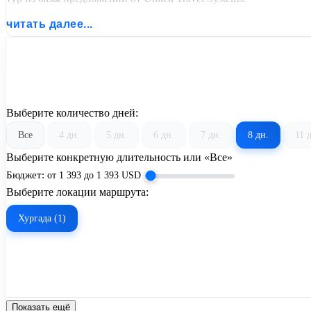
читать далее...
Выберите количество дней:
Все
4 дн.
5 дн.
6 дн.
7 дн.
8 дн.
11 
Выберите конкретную длительность или «Все»
Бюджет:
от
1 393
до
1 393
USD
Выберите локации маршрута:
Хургада (1)
Показать ещё