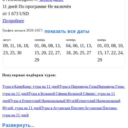
11 дней
По программе
Не включён
от
1 673
USD
Подробнее
График заездов 2026-2027:
показать все даты
август
сентябрь
октябрь
ноябрь
09, 11, 16, 18,
01, 06, 08, 13,
04, 06, 11, 13,
01, 03, 08, 10,
23, 25, 30
15, 20, 22, 27,
18, 20, 25, 27
15, 17, 22, 24,
29
29
Популярные подборки туров:
Туры в Каир
Каир: туры на 11 дней
Туры в Пирамиды Гизы
Пирамиды Гизы:
туры на 11 дней
Туры в Большой Сфинкс
Большой Сфинкс: туры на 11
дней
Туры в Египетский Национальный Музей
Египетский Национальный
Музей: туры на 11 дней
Туры в Асуанская Плотину
Асуанская Плотина:
туры на 11 дней
Туры в Ком-Омбо
Ком-Омбо: туры на 11 дней
Туры в Эдфу
Развернуть...
Эдфу: туры на 11 дней
Туры в Луксор
Луксор: туры на 11 дней