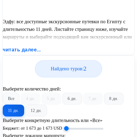
Эдфу: все доступные экскурсионные путевки по Египту с
длительностью 11 дней. Листайте страницу ниже, изучайте
маршруты и выбирайте подходящий вам экскурсионный или
пляжный тур из базы предложений от United Travel Systems.
читать далее...
2
Найдено туров:
Выберите количество дней:
Все
4 дн.
5 дн.
6 дн.
7 дн.
8 дн.
11 дн.
12 дн.
Выберите конкретную длительность или «Все»
Бюджет:
от
1 673
до
1 673
USD
Выберите локации маршрута: