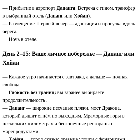
двухдневная программа в заливе Халонг (объект Всемирного
фонариков на реке Тхубон.
— Прибытие в аэропорт
Дананга
. Встреча с гидом, трансфер
наследия ЮНЕСКО): ночь на корабле 4* с обедом и ужином-
Ночь в заливе Халонг на традиционном корабле 4*
—
в выбранный отель (
Дананг
или
Хойан
).
барбекю, мастер-классом по приготовлению спринг-роллов,
ужин-барбекю, мастер-класс спринг-роллов, утренний
— Размещение. Первый вечер — адаптация и прогулка вдоль
экскурсией в сталактитовую пещеру, утренним Тай-Чи,
Тай-Чи и ловля кальмаров.
берега.
ловлей кальмаров. По возвращении в Ханой — прогулка на
Ханой — живой музей под открытым небом
— храм
— Ночь в отеле.
рикшах по Старому кварталу 36 ремесленников и
Литературы, пагода на одном столбе, озеро
представление в Театре кукол на воде. Включены завтраки,
День 2–15: Ваше личное побережье — Дананг или
Возвращённого Меча и 36 ремесленных улочек на
обеды и ужины по программе, трансферы, экскурсии, перелёт
рикше.
Хойан
Дананг – Ханой, проживание в отеле на побережье (на
Комфортный трансфер и перелёт
— перелёт Дананг –
выбор), в Ханое 4* и ночь на корабле 4* в Халонге.
Ханой включён. Никаких ночных поездов и
— Каждое утро начинается с завтрака, а дальше — полная
Идеальный выбор для тех, кто хочет и долго отдыхать на
многодневных переездов.
свобода.
море, и увезти из Вьетнама яркие культурные впечатления.
—
Гибкость без границ:
вы заранее выбираете
продолжительность .
—
Дананг
— широкие песчаные пляжи, мост Дракона,
который дышит огнём по выходным, Мраморные горы в
нескольких километрах и бесконечные рестораны с
морепродуктами.
—
Хойан
— город-сказка: древние улочки с фонариками,