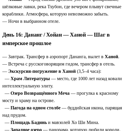
шёлковые лавки, река Тхубон, где вечером плывут свечные
кораблики. Атмосфера, которую невозможно забыть.
— Ночи в выбранном отеле.
День 16: Дананг / Хойан — Ханой — Шаг в
имперское прошлое
— Завтрак. Трансфер в аэропорт Дананга, вылет в
Ханой
.
— Встреча с русскоговорящим гидом, трансфер в отель.
—
Экскурсия-погружение в Ханой
(3,5–4 часа):
—
Храм Литературы
— место, где 1000 лет назад ковали
интеллектуальную элиту.
—
Озеро Возвращённого Меча
— прогулка к красному
мосту и храму на острове.
—
Пагода на одном столбе
— буддийская икона, парящая
над прудом.
—
Площадь Бадинь
и мавзолей Хо Ши Мина.
—
Западное озеро
— панорама, которую любили короли.