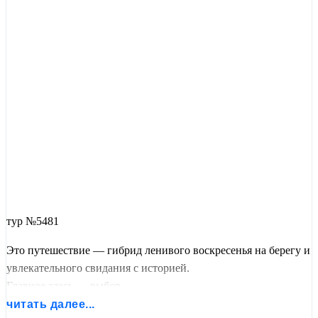
тур №5481
Это путешествие — гибрид ленивого воскресенья на берегу и
увлекательного свидания с историей.
Главное здесь — выбор.
Вы сами решаете, где провести почти три недели: на
читать далее...