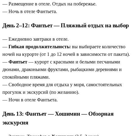
Музей традиционной медицины — 3000 экспонатов
— Размещение в отеле. Отдых на побережье.
— от каменных инструментов до старинных рецептов и
— Ночь в отеле Фантьета.
целебных мазей.
День 2–12: Фантьет — Пляжный отдых на выбор
Дельта Меконга — жизнь на воде
— моторная лодка,
буйволы, кокосовые сладости и музыка, которую вы не
— Ежедневно завтраки в отеле.
услышите больше нигде.
—
Гибкая продолжительность:
вы выбираете количество
Комфортные трансферы
— скоростная трасса
ночей на курорте (от 1 до 12 ночей в зависимости от пакета).
Хошимин – Фантьет (2,5–3 часа) без утомительных
—
Фантьет
— курорт с красными и белыми песчаными
переездов.
дюнами, драконьими фруктами, рыбацкими деревнями и
спокойными пляжами.
— Свободное время для отдыха у моря, самостоятельных
прогулок и экскурсий (по желанию).
— Ночи в отеле Фантьета.
День 13: Фантьет — Хошимин — Обзорная
экскурсия