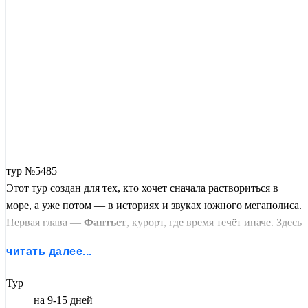
тур №5485
Этот тур создан для тех, кто хочет сначала раствориться в
море, а уже потом — в историях и звуках южного мегаполиса.
Первая глава —
Фантьет
, курорт, где время течёт иначе. Здесь
нет толп и бесконечных баров. Вместо этого — бескрайние
читать далее...
пляжи, дюны цвета охры и корицы, рыбацкие лодки на
горизонте и знаменитые драконьи фрукты, которые свисают
Тур
прямо с веток. Вы сами решаете, сколько дней продлится этот
на 9-15 дней