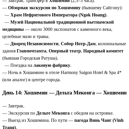
— Завтрак. Трансфер в
Хошимин
(2,5–3 часа).
—
Обзорная экскурсия по Хошимину
(бывшему Сайгону):
—
Храм Нефритового Императора (Ngok Hoang)
.
—
Музей Национальной традиционной вьетнамской
медицины
— около 3000 экспонатов с каменного века,
целебные мази и травы.
—
Дворец Независимости
,
Собор Нотр-Дам
, колониальные
здания
Главпочтамта
,
Оперный театр
,
Народный комитет
(бывшая Городская Ратуша).
— Поездка на
лаковую фабрику
.
— Ночь в Хошимине в отеле Harmony Saigon Hotel & Spa 4*
(или аналог) в центре города.
День 14: Хошимин — Дельта Меконга — Хошимин
— Завтрак.
— Экскурсия по
Дельте Меконга
с обедом на островке.
— Выезд из Хошимина. По пути —
пагода Винь Чанг (Vinh
Trang)
.