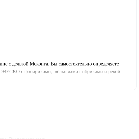
не с дельтой Меконга. Вы самостоятельно определяете
д ЮНЕСКО с фонариками, шёлковыми фабриками и рекой
й традиционной медицины (3000 экспонатов от каменного
пагода Винь Чанг, моторная лодка, кокосовые сладости,