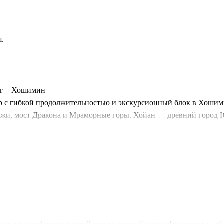
я.
онг – Хошимин
р с гибкой продолжительностью и экскурсионный блок в Хошими
пляжи, мост Дракона и Мраморные горы. Хойан — древний горо
Экскурсионная программа: храм Нефритового Императора, музе
аковой фабрики. Завершающий день — поездка в дельту Меконга: 