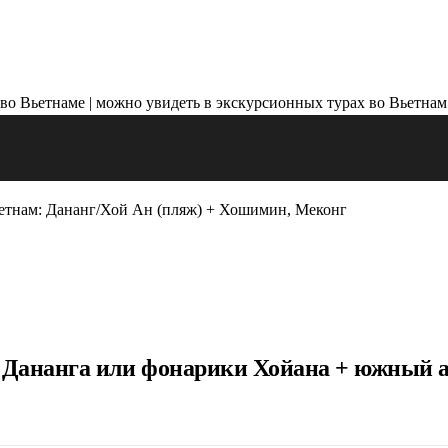
етнам: Дананг/Хой Ан (пляж) + Хошимин, Меконг
 Дананга или фонарики Хойана + южный 