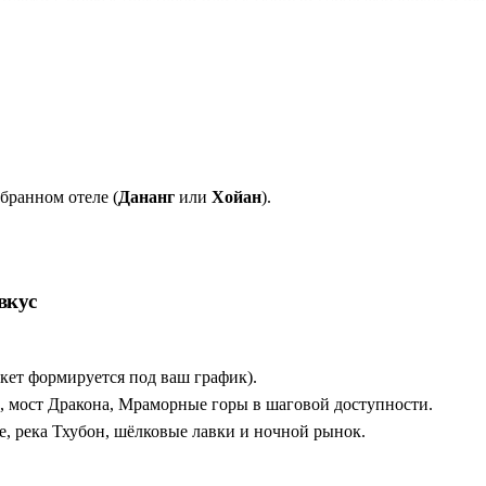
ляжи с инфраструктурой или сказочный город фонариков и шёл
жёстких рамок. Тур собирается под ваш график.
а, Мраморные горы, бесконечные рестораны с морепродуктами
их здания, крытый японский мост, ночной рынок и шёлковые ф
 от храмов и музея медицины до эйфелевского Главпочтамта и 
 сладости и живая музыка. Не галочка, а погружение.
бранном отеле (
Дананг
или
Хойан
).
вкус
кет формируется под ваш график).
а, мост Дракона, Мраморные горы в шаговой доступности.
, река Тхубон, шёлковые лавки и ночной рынок.