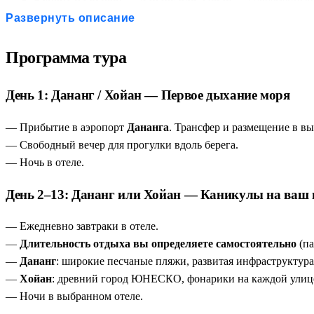
Курорт на выбор — Дананг или Хойан
— современные п
Гибкая продолжительность пляжного этапа
— никаких 
Развернуть описание
Дананг — пляж и город в одном флаконе
— мост Дракон
Хойан — живая открытка ЮНЕСКО
— 844 историческ
Программа тура
Хошимин за полдня — концентрат южного колорита
—
Дельта Меконга без галопа
— лодка, буйволы, кокосовые
День 1: Дананг / Хойан — Первое дыхание моря
— Прибытие в аэропорт
Дананга
. Трансфер и размещение в вы
— Свободный вечер для прогулки вдоль берега.
— Ночь в отеле.
День 2–13: Дананг или Хойан — Каникулы на ваш 
— Ежедневно завтраки в отеле.
—
Длительность отдыха вы определяете самостоятельно
(па
—
Дананг
: широкие песчаные пляжи, развитая инфраструктур
—
Хойан
: древний город ЮНЕСКО, фонарики на каждой улице
— Ночи в выбранном отеле.