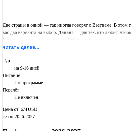
Две страны в одной — так иногда говорят о Вьетнаме. В этом т
вас два варианта на выбор.
Дананг
— для тех, кто любит, чтоб
Мраморные горы на горизонте.
Хойан
— для тех, кто ищет ска
похож на Хойан.
читать далее...
Пляжный этап не ограничен жёсткими рамками — вы выбираете
Тур
вечером — прогулка по набережной или ночному рынку.
на 9-16 дней
Питание
Вторая глава —
Хошимин
. Из тишины вы ныряете в хаос и э
По программе
народной медицины (от каменных скальпелей до банок для кро
Перелёт
дельта Меконга
. Лодка, тишина, кокосовые рощи и песни, к
Не включён
Цена от:
674
USD
сезон 2026-2027