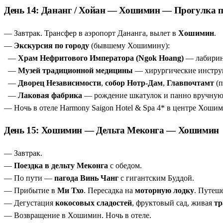
День 14: Дананг / Хойан — Хошимин — Прогулка 
— Завтрак. Трансфер в аэропорт Дананга, вылет в
Хошимин
.
—
Экскурсия по городу
(бывшему Хошимину):
—
Храм Нефритового Императора (Ngok Hoang)
— лабиринт
—
Музей традиционной медицины
— хирургические инструм
—
Дворец Независимости
,
собор Нотр-Дам
,
Главпочтамт
(п
—
Лаковая фабрика
— рождение шкатулок и панно вручную
— Ночь в отеле Harmony Saigon Hotel & Spa 4* в центре Хошим
День 15: Хошимин — Дельта Меконга — Хошимин
— Завтрак.
—
Поездка в дельту Меконга
с обедом.
— По пути —
пагода Винь Чанг
с гигантским Буддой.
— Прибытие в
Ми Тхо
. Пересадка на
моторную лодку
. Путеш
— Дегустация
кокосовых сладостей
, фруктовый сад, живая
тр
— Возвращение в Хошимин. Ночь в отеле.