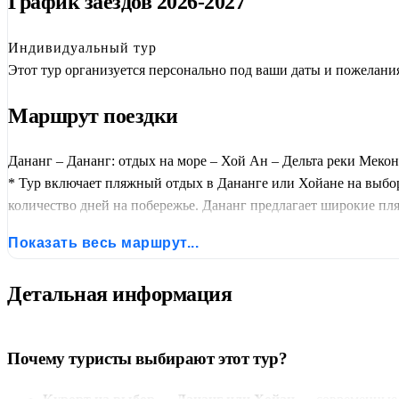
График заездов 2026-2027
Индивидуальный тур
Этот тур организуется персонально под ваши даты и пожелани
Маршрут поездки
Дананг – Дананг: отдых на море – Хой Ан – Дельта реки Мек
* Тур включает пляжный отдых в Дананге или Хойане на выбо
количество дней на побережье. Дананг предлагает широкие 
Тхубон. По окончании пляжного этапа — перелёт в Хошимин. 
Показать весь маршрут...
века), Дворец Независимости, собор Нотр-Дам, Главпочтамт, л
традиционная музыка.
Детальная информация
Почему туристы выбирают этот тур?