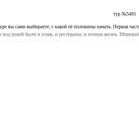
тур №5491
уре вы сами выбираете, с какой её половины начать. Первая час
ы под рукой были и пляж, и рестораны, и ночная жизнь. Широки
зку. Фонарики, шёлк, река Тхубон, где вечером зажигают свечи и
 длительность сами, под свой ритм и бюджет. Дни текут медлен
нергию южного мегаполиса. Храм Нефритового Императора, утопа
вопускания), Дворец Независимости и собор Нотр-Дам — как пр
оторые здесь поют веками. Идеальный баланс между полным рел