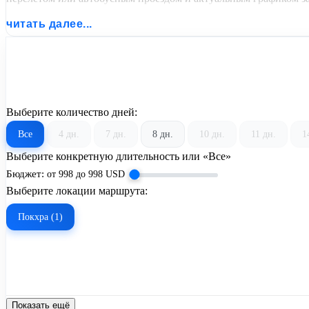
читать далее...
Выберите количество дней:
Все
4 дн.
7 дн.
8 дн.
10 дн.
11 дн.
1
Выберите конкретную длительность или «Все»
Бюджет:
от
998
до
998
USD
Выберите локации маршрута:
Покхра (1)
Показать ещё