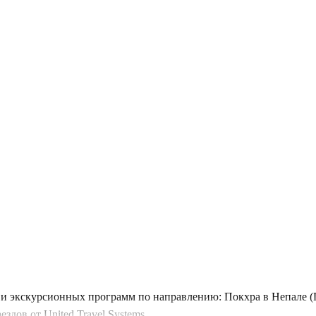
и экскурсионных программ по направлению: Покхра в Непале (Г
дов от United Travel Systems.