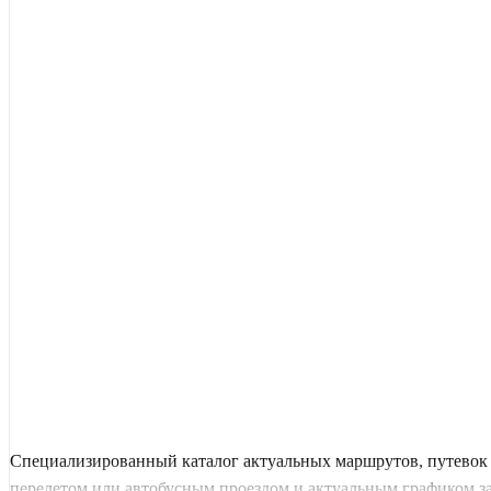
Специализированный каталог актуальных маршрутов, путевок 
перелетом или автобусным проездом и актуальным графиком заез