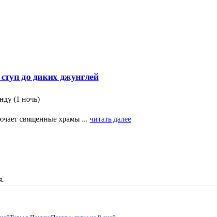
ступ до диких джунглей
нду (1 ночь)
ючает священные храмы ...
читать далее
я.